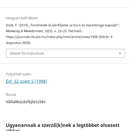
Hogyan kell idézni
Ilcsik, F. (2019) „Történések és kérdőjelek az Euro és marketingje kapcsán”,
Marketing & Menedzsment
, 32(5), o. 23–25. Elérhető:
https://journals.lib.pte.hu/index.php/mm/article/view/1938 (Elérés: 9
augusztus 2026).
Idézet formátumok
Folyóirat szám
Évf. 32 szám 5 (1998)
Rovat
Vállalkozásfejlesztés
Ugyanannak a szerző(k)nek a legtöbbet olvasott
cikkei