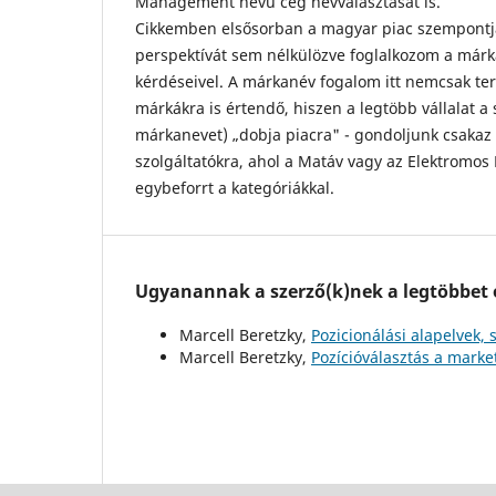
Management nevű cég névválasztását is.
Cikkemben elsősorban a magyar piac szempontj
perspektívát sem nélkülözve foglalkozom a márk
kérdéseivel. A márkanév fogalom itt nemcsak ter
márkákra is értendő, hiszen a legtöbb vállalat a 
márkanevet) „dobja piacra" - gondoljunk csakaz 
szolgáltatókra, ahol a Matáv vagy az Elektromo
egybeforrt a kategóriákkal.
Ugyanannak a szerző(k)nek a legtöbbet o
Marcell Beretzky,
Pozicionálási alapelvek, 
Marcell Beretzky,
Pozícióválasztás a mark