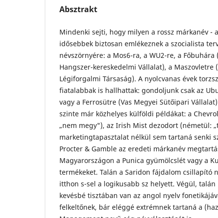
Absztrakt
Mindenki sejti, hogy milyen a rossz márkanév - a
idősebbek biztosan emlékeznek a szocialista t
névszörnyére: a Mos6-ra, a WU2-re, a Főbuhára (
Hangszer-kereskedelmi Vállalat), a Maszovletre 
Légiforgalmi Társaság). A nyolcvanas évek torzsz
fiatalabbak is hallhattak: gondoljunk csak az Ub
vagy a Ferrosütre (Vas Megyei Sütőipari Vállala
szinte már közhelyes külföldi példákat: a Chevro
„nem megy"), az Irish Mist dezodort (németül: „
marketingtapasztalat nélkül sem tartaná senki 
Procter & Gamble az eredeti márkanév megtartá
Magyarországon a Punica gyümölcslét vagy a Ku
termékeket. Talán a Saridon fájdalom csillapító ne
itthon s-sel a logikusabb sz helyett. Végül, talá
kevésbé tisztában van az angol nyelv fonetikájáv
felkeltőnek, bár eléggé extrémnek tartaná a (ha