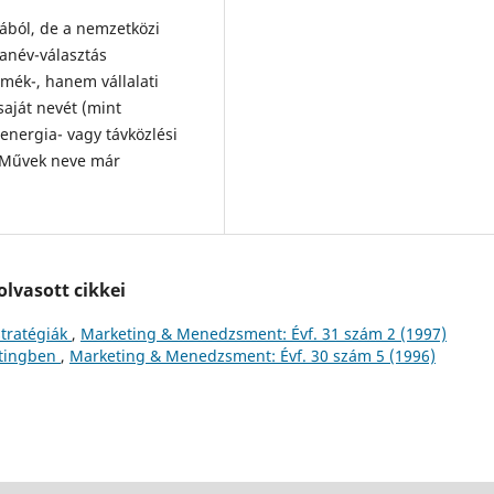
ából, de a nemzetközi
anév-választás
mék-, hanem vállalati
saját nevét (mint
energia- vagy távközlési
s Művek neve már
lvasott cikkei
stratégiák
,
Marketing & Menedzsment: Évf. 31 szám 2 (1997)
etingben
,
Marketing & Menedzsment: Évf. 30 szám 5 (1996)