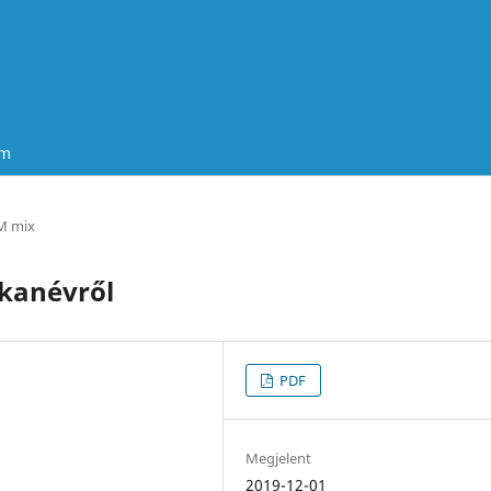
um
 mix
kanévről
PDF
Megjelent
2019-12-01