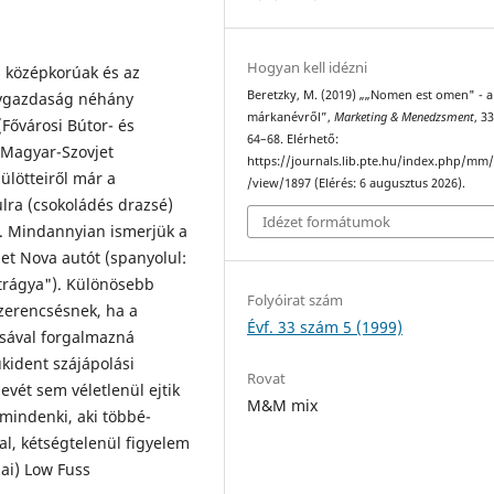
Hogyan kell idézni
 kö­zépkorúak és az
Beretzky, M. (2019) „„Nomen est omen" - a
ervgazdaság néhány
márkanévről”,
Marketing & Menedzsment
, 33
Fővárosi Bútor- és
64–68. Elérhető:
(Magyar-Szovjet
https://journals.lib.pte.hu/index.php/mm/
ülötteiről már a
/view/1897 (Elérés: 6 augusztus 2026).
ulra (csokoládés drazsé)
Idézet formátumok
t). Mindannyian ismerjük a
let Nova autót (spanyolul:
trágya"). Kü­lönösebb
Folyóirat szám
szerencsésnek, ha a
Évf. 33 szám 5 (1999)
sával forgalmazná
kident szájápolási
Rovat
vét sem vé­letlenül ejtik
M&M mix
n mindenki, aki többé-
al, kétségtelenül figyelem
zai) Low Fuss