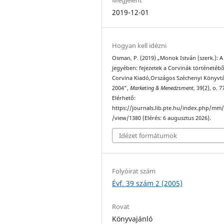
2019-12-01
Hogyan kell idézni
Osman, P. (2019) „Monok István (szerk.): A
jegyében: fejezetek a Corvinák történetébő
Corvina Kiadó,Országos Széchenyi Könyvtá
2004”,
Marketing & Menedzsment
, 39(2), o. 7
Elérhető:
https://journals.lib.pte.hu/index.php/mm/
/view/1380 (Elérés: 6 augusztus 2026).
Idézet formátumok
Folyóirat szám
Évf. 39 szám 2 (2005)
Rovat
Könyvajánló