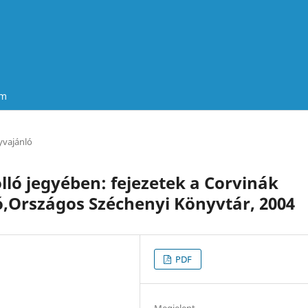
um
vajánló
lló jegyében: fejezetek a Corvinák
ó,Országos Széchenyi Könyvtár, 2004
PDF
Megjelent