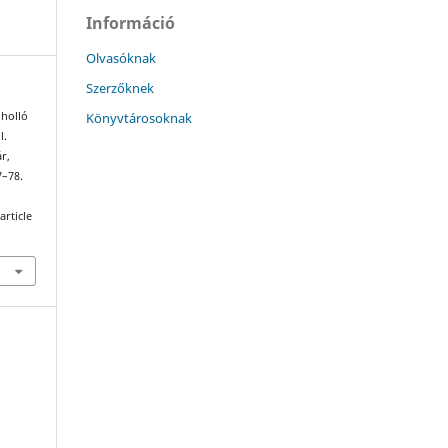
Információ
Olvasóknak
Szerzőknek
Könyvtárosoknak
 holló
l.
r,
7–78.
article