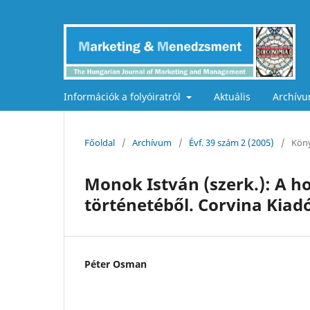
Információk a folyóiratról
Aktuális
Archív
Főoldal
/
Archívum
/
Évf. 39 szám 2 (2005)
/
Köny
Monok István (szerk.): A ho
történetéből. Corvina Kiad
Péter Osman