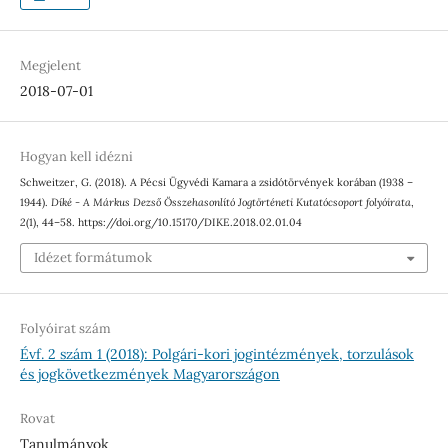
Megjelent
2018-07-01
Hogyan kell idézni
Schweitzer, G. (2018). A Pécsi Ügyvédi Kamara a zsidótörvények korában (1938 –
1944).
Díké - A Márkus Dezső Összehasonlító Jogtörténeti Kutatócsoport folyóirata
,
2
(1), 44–58. https://doi.org/10.15170/DIKE.2018.02.01.04
Idézet formátumok
Folyóirat szám
Évf. 2 szám 1 (2018): Polgári-kori jogintézmények, torzulások
és jogkövetkezmények Magyarországon
Rovat
Tanulmányok