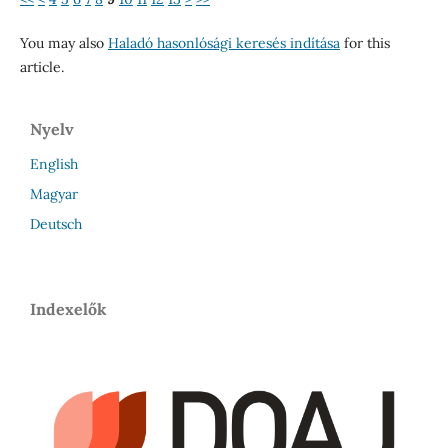
You may also
Haladó hasonlósági keresés indítása
for this
article.
Nyelv
English
Magyar
Deutsch
Indexelők