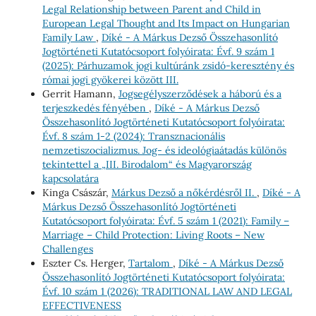
Legal Relationship between Parent and Child in
European Legal Thought and Its Impact on Hungarian
Family Law
,
Díké - A Márkus Dezső Összehasonlító
Jogtörténeti Kutatócsoport folyóirata: Évf. 9 szám 1
(2025): Párhuzamok jogi kultúránk zsidó-keresztény és
római jogi gyökerei között III.
Gerrit Hamann,
Jogsegélyszerződések a háború és a
terjeszkedés fényében
,
Díké - A Márkus Dezső
Összehasonlító Jogtörténeti Kutatócsoport folyóirata:
Évf. 8 szám 1-2 (2024): Transznacionális
nemzetiszocializmus. Jog- és ideológiaátadás különös
tekintettel a „III. Birodalom“ és Magyarország
kapcsolatára
Kinga Császár,
Márkus Dezső a nőkérdésről II.
,
Díké - A
Márkus Dezső Összehasonlító Jogtörténeti
Kutatócsoport folyóirata: Évf. 5 szám 1 (2021): Family –
Marriage – Child Protection: Living Roots – New
Challenges
Eszter Cs. Herger,
Tartalom
,
Díké - A Márkus Dezső
Összehasonlító Jogtörténeti Kutatócsoport folyóirata:
Évf. 10 szám 1 (2026): TRADITIONAL LAW AND LEGAL
EFFECTIVENESS