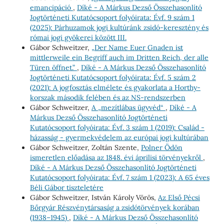
emancipáció
,
Díké - A Márkus Dezső Összehasonlító
Jogtörténeti Kutatócsoport folyóirata: Évf. 9 szám 1
(2025): Párhuzamok jogi kultúránk zsidó-keresztény és
római jogi gyökerei között III.
Gábor Schweitzer,
„Der Name Euer Gnaden ist
mittlerweile ein Begriff auch im Dritten Reich, der alle
Türen öffnet.”
,
Díké - A Márkus Dezső Összehasonlító
Jogtörténeti Kutatócsoport folyóirata: Évf. 5 szám 2
(2021): A jogfosztás elmélete és gyakorlata a Horthy-
korszak második felében és az NS-rendszerben
Gábor Schweitzer,
A „mezítlábas ügyvéd“
,
Díké - A
Márkus Dezső Összehasonlító Jogtörténeti
Kutatócsoport folyóirata: Évf. 3 szám 1 (2019): Család -
házasság - gyermekvédelem az európai jogi kultúrában
Gábor Schweitzer, Zoltán Szente,
Polner Ödön
ismeretlen előadása az 1848. évi áprilisi törvényekről
,
Díké - A Márkus Dezső Összehasonlító Jogtörténeti
Kutatócsoport folyóirata: Évf. 7 szám 1 (2023): A 65 éves
Béli Gábor tiszteletére
Gábor Schweitzer, István Károly Vörös,
Az Első Pécsi
Bőrgyár Részvénytársaság a zsidótörvények korában
(1938–1945)
,
Díké - A Márkus Dezső Összehasonlító