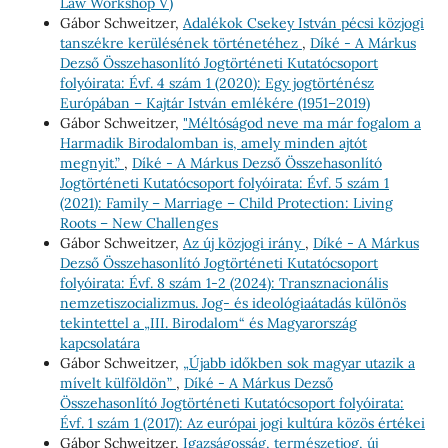
Law Workshop V)
Gábor Schweitzer,
Adalékok Csekey István pécsi közjogi
tanszékre kerülésének történetéhez
,
Díké - A Márkus
Dezső Összehasonlító Jogtörténeti Kutatócsoport
folyóirata: Évf. 4 szám 1 (2020): Egy jogtörténész
Európában – Kajtár István emlékére (1951–2019)
Gábor Schweitzer,
"Méltóságod neve ma már fogalom a
Harmadik Birodalomban is, amely minden ajtót
megnyit.”
,
Díké - A Márkus Dezső Összehasonlító
Jogtörténeti Kutatócsoport folyóirata: Évf. 5 szám 1
(2021): Family – Marriage – Child Protection: Living
Roots – New Challenges
Gábor Schweitzer,
Az új közjogi irány
,
Díké - A Márkus
Dezső Összehasonlító Jogtörténeti Kutatócsoport
folyóirata: Évf. 8 szám 1-2 (2024): Transznacionális
nemzetiszocializmus. Jog- és ideológiaátadás különös
tekintettel a „III. Birodalom“ és Magyarország
kapcsolatára
Gábor Schweitzer,
„Újabb időkben sok magyar utazik a
mívelt külföldön”
,
Díké - A Márkus Dezső
Összehasonlító Jogtörténeti Kutatócsoport folyóirata:
Évf. 1 szám 1 (2017): Az európai jogi kultúra közös értékei
Gábor Schweitzer,
Igazságosság, természetjog, új