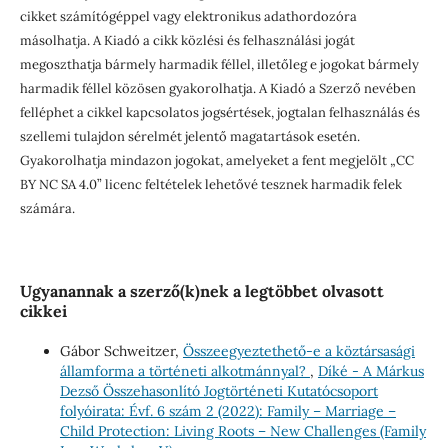
cikket számítógéppel vagy elektronikus adathordozóra
másolhatja. A Kiadó a cikk közlési és felhasználási jogát
megoszthatja bármely harmadik féllel, illetőleg e jogokat bármely
harmadik féllel közösen gyakorolhatja. A Kiadó a Szerző nevében
felléphet a cikkel kapcsolatos jogsértések, jogtalan felhasználás és
szellemi tulajdon sérelmét jelentő magatartások esetén.
Gyakorolhatja mindazon jogokat, amelyeket a fent megjelölt „CC
BY NC SA 4.0” licenc feltételek lehetővé tesznek harmadik felek
számára.
Ugyanannak a szerző(k)nek a legtöbbet olvasott
cikkei
Gábor Schweitzer,
Összeegyeztethető-e a köztársasági
államforma a történeti alkotmánnyal?
,
Díké - A Márkus
Dezső Összehasonlító Jogtörténeti Kutatócsoport
folyóirata: Évf. 6 szám 2 (2022): Family – Marriage –
Child Protection: Living Roots – New Challenges (Family