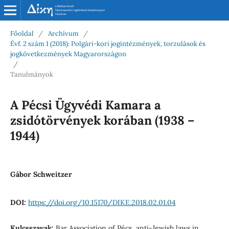
Főoldal
/
Archívum
/
Évf. 2 szám 1 (2018): Polgári-kori jogintézmények, torzulások és
jogkövetkezmények Magyarországon
/
Tanulmányok
A Pécsi Ügyvédi Kamara a
zsidótörvények korában (1938 –
1944)
Gábor Schweitzer
DOI:
https://doi.org/10.15170/DIKE.2018.02.01.04
Kulcsszavak:
Bar Association of Pécs, anti-Jewish laws in