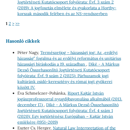
Jogtörténeti Kutatócsoport folyóirata: Évf. 3 szám 2
(2019): A jogfosztás elmélete és gyakorlata a Horthy-
korszak második felében és az NS-rendszerben
1
2
>
>>
Hasonló cikkek
Péter Nagy,
Természetjog – házassági jog: Az „erdélyi
házasság” fogalma és az erdélyi református és unitárius
házassági bíráskodás a 19. században
,
Díké - A Márkus
Dezső Összehasonlító Jogtörténeti Kutatócsoport
folyóirata: Évf. 9 szám 2 (2025): Párhuzamok jogi
kultúránk zsidó-keresztény és római jogi gyökerei
között IV.
Éva Schmelczer-Pohánka,
Riport Kajtár István
jogászprofesszorral nyugdíjbavonulása alkalmából (2013.
december 17.)
,
Díké - A Márkus Dezső Összehasonlító
Jogtörténeti Kutatócsoport folyóirata: Évf. 4 szám 1
(2020): Egy jogtörténész Európában – Kajtár István
emlékére (1951–2019)
Eszter Cs. Herger,
Natural Law Interpretation of the