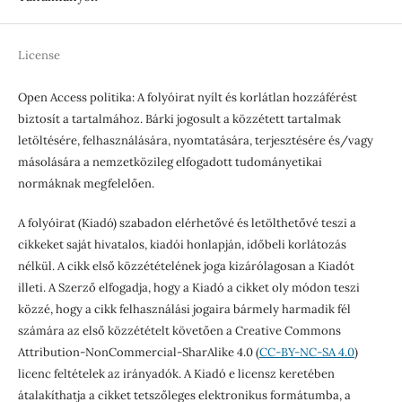
License
Open Access politika: A folyóirat nyílt és korlátlan hozzáférést
biztosít a tartalmához. Bárki jogosult a közzétett tartalmak
letöltésére, felhasználására, nyomtatására, terjesztésére és/vagy
másolására a nemzetközileg elfogadott tudományetikai
normáknak megfelelően.
A folyóirat (Kiadó) szabadon elérhetővé és letölthetővé teszi a
cikkeket saját hivatalos, kiadói honlapján, időbeli korlátozás
nélkül. A cikk első közzétételének joga kizárólagosan a Kiadót
illeti. A Szerző elfogadja, hogy a Kiadó a cikket oly módon teszi
közzé, hogy a cikk felhasználási jogaira bármely harmadik fél
számára az első közzétételt követően a Creative Commons
Attribution-NonCommercial-SharAlike 4.0 (
CC-BY-NC-SA 4.0
)
licenc feltételek az irányadók. A Kiadó e licensz keretében
átalakíthatja a cikket tetszőleges elektronikus formátumba, a