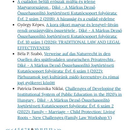
A családon belüli erőszak múltja és jelene
Magyarországon
,
Díké - A Márkus Dezső
Összehasonlító Jogtörténeti Kutatócsoport folyóirata:
Évf. 2 szám 2 (2018): A házasság és a család védelme
György Képes,
A kora újkori magyar és lengyel–litván
rendi országgyűlés összetétele
,
Díké - A Márkus Dezső
Összehasonlító Jogtörténeti Kutatócsoport folyóirata:
Évf. 10 szám 1 (2026): TRADITIONAL LAW AND LEGAL
EFFECTIVENESS
Béla P. Szabó,
Verweise auf das Naturrecht in den
Quellen des spätfeudalen ungarischen Privatrechts
,
Díké - A Márkus Dezső Összehasonlító Jogtörténeti
Kutatócsoport folyóirata: Évf. 6 szám 1 (2022):
Párhuzamok jogi kultúránk zsidó-keresztény és római
jogi gyökerei között
Patrícia Dominika Niklai,
Challenges of Developing the
Institutional System of Public Education in the 1920’s in
Hungary
,
Díké - A Márkus Dezső Összehasonlító
Jogtörténeti Kutatócsoport folyóirata: Évf. 6 szám 2
(2022): Family – Marriage – Child Protection: Living
Roots – New Challenges (Family Law Workshop V)
<<
<
4
5
6
7
8
9
10
11
12
13
>
>>