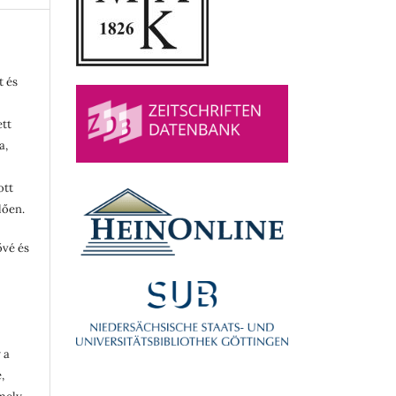
t és
ett
a,
ott
lően.
ővé és
 a
,