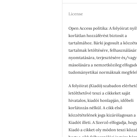
License
Open Access politika: A folyóirat nyíl
korlátlan hozzáférést biztosít a
tartalmához. Bárki jogosult a közzét
tartalmak letöltésére, felhasználásár
nyomtatására, terjesztésére és/vagy
másolására a nemzetközileg elfogad
tudományetikai normáknak megfele
A folyóirat (Kiadó) szabadon elérhet
letölthetővé teszi a cikkeket saját
hivatalos, kiadói honlapján, időbeli
korlátozás nélkül. A cikk első
közzétételének joga kizárólagosan a
Kiadót illeti. A Szerző elfogadja, hogy
Kiadó a cikket oly módon teszi közzé