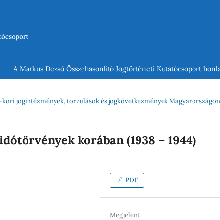
A Márkus Dezső Összehasonlító Jogtörténeti Kutatócsoport honla
gári-kori jogintézmények, torzulások és jogkövetkezmények Magyarországon
idótörvények korában (1938 – 1944)
PDF
Megjelent