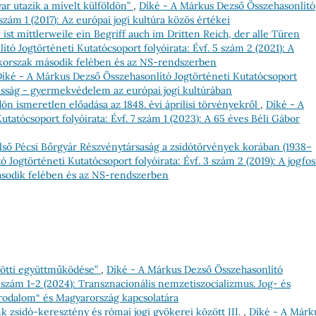
r utazik a mívelt külföldön”
,
Díké - A Márkus Dezső Összehasonlító
 szám 1 (2017): Az európai jogi kultúra közös értékei
t mittlerweile ein Begriff auch im Dritten Reich, der alle Türen
tó Jogtörténeti Kutatócsoport folyóirata: Évf. 5 szám 2 (2021): A
y-korszak második felében és az NS-rendszerben
íké - A Márkus Dezső Összehasonlító Jogtörténeti Kutatócsoport
ázasság - gyermekvédelem az európai jogi kultúrában
ön ismeretlen előadása az 1848. évi áprilisi törvényekről
,
Díké - A
tatócsoport folyóirata: Évf. 7 szám 1 (2023): A 65 éves Béli Gábor
lső Pécsi Bőrgyár Részvénytársaság a zsidótörvények korában (1938–
Jogtörténeti Kutatócsoport folyóirata: Évf. 3 szám 2 (2019): A jogfos
ásodik felében és az NS-rendszerben
zötti együttműködése”
,
Díké - A Márkus Dezső Összehasonlító
8 szám 1-2 (2024): Transznacionális nemzetiszocializmus. Jog- és
Birodalom“ és Magyarország kapcsolatára
k zsidó-keresztény és római jogi gyökerei között III.
,
Díké - A Márk