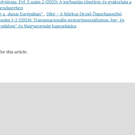
lyóirata: Évf. 5 szám 2 (2021): A jogfosztás elmélete és gyakorlata a
rendszerben
g a „dunai Európában“
,
Díké - A Márkus Dezső Összehasonlító
8 szám 1-2 (2024): Transznacionális nemzetiszocializmus. Jog- és
Birodalom“ és Magyarország kapcsolatára
or this article.