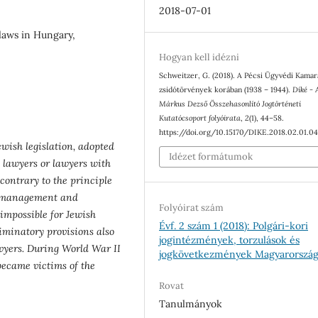
2018-07-01
 laws in Hungary,
Hogyan kell idézni
Schweitzer, G. (2018). A Pécsi Ügyvédi Kamar
zsidótörvények korában (1938 – 1944).
Díké - 
Márkus Dezső Összehasonlító Jogtörténeti
Kutatócsoport folyóirata
,
2
(1), 44–58.
https://doi.org/10.15170/DIKE.2018.02.01.0
ewish legislation, adopted
Idézet formátumok
 lawyers or lawyers with
contrary to the principle
he management and
Folyóirat szám
impossible for Jewish
Évf. 2 szám 1 (2018): Polgári-kori
riminatory provisions also
jogintézmények, torzulások és
wyers. During World War II
jogkövetkezmények Magyarorszá
became victims of the
Rovat
Tanulmányok