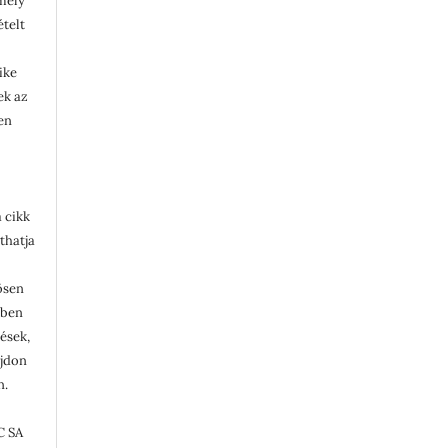
rmely
ételt
ike
lek az
en
 cikk
thatja
ösen
ében
tések,
ajdon
n.
C SA