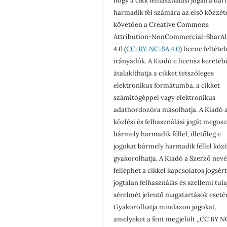
hogy a cikk felhasználási jogaira bá
harmadik fél számára az első közzét
követően a Creative Commons
Attribution-NonCommercial-SharAl
4.0 (
CC-BY-NC-SA 4.0
) licenc feltéte
irányadók. A Kiadó e licensz keretéb
átalakíthatja a cikket tetszőleges
elektronikus formátumba, a cikket
számítógéppel vagy elektronikus
adathordozóra másolhatja. A Kiadó a
közlési és felhasználási jogát megosz
bármely harmadik féllel, illetőleg e
jogokat bármely harmadik féllel köz
gyakorolhatja. A Kiadó a Szerző nev
felléphet a cikkel kapcsolatos jogsér
jogtalan felhasználás és szellemi tul
sérelmét jelentő magatartások eseté
Gyakorolhatja mindazon jogokat,
amelyeket a fent megjelölt „CC BY N