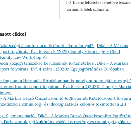
4.0” licenc feltételek lehetővé teszne
harmadik felek számára.
asott cikkei
öztársasági államforma a történeti alkotmánnyal?
,
Díké - A Márkus
port folyóirata: Évf. 6 szám 2 (2022): Family – Marriage – Child
 (Family Law Workshop V)
pécsi közjogi tanszékre kerülésének történetéhez
,
Díké - A Márkus
port folyóirata: Évf. 4 szám 1 (2020): Egy jogtörténész Európában –
 fogalom a Harmadik Birodalomban is, amely minden ajtót megnyit.
téneti Kutatócsoport folyóirata: Évf. 5 szám 1 (2021): Family – Marri
llenges
 - A Márkus Dezső Összehasonlító Jogtörténeti Kutatócsoport folyóira
zetiszocializmus. Jog- és ideológiaátadás különös tekintettel a „III.
og, új emancipáció
,
Díké - A Márkus Dezső Összehasonlító Jogtörtén
25): Párhuzamok jogi kultúránk zsidó-keresztény és római jogi gyökere