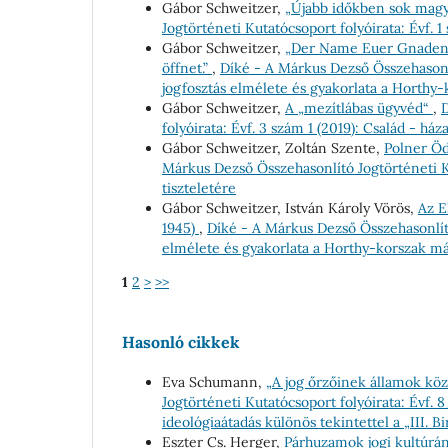
Gábor Schweitzer,
„Újabb időkben sok magya
Jogtörténeti Kutatócsoport folyóirata: Évf. 1
Gábor Schweitzer,
„Der Name Euer Gnaden is
öffnet.”
,
Díké - A Márkus Dezső Összehasonlí
jogfosztás elmélete és gyakorlata a Horth
Gábor Schweitzer,
A „mezítlábas ügyvéd“
,
D
folyóirata: Évf. 3 szám 1 (2019): Család - h
Gábor Schweitzer, Zoltán Szente,
Polner Öd
Márkus Dezső Összehasonlító Jogtörténeti Ku
tiszteletére
Gábor Schweitzer, István Károly Vörös,
Az E
1945)
,
Díké - A Márkus Dezső Összehasonlító 
elmélete és gyakorlata a Horthy-korszak m
1
2
>
>>
Hasonló cikkek
Eva Schumann,
„A jog őrzőinek államok kö
Jogtörténeti Kutatócsoport folyóirata: Évf. 
ideológiaátadás különös tekintettel a „III. 
Eszter Cs. Herger,
Párhuzamok jogi kultúrán