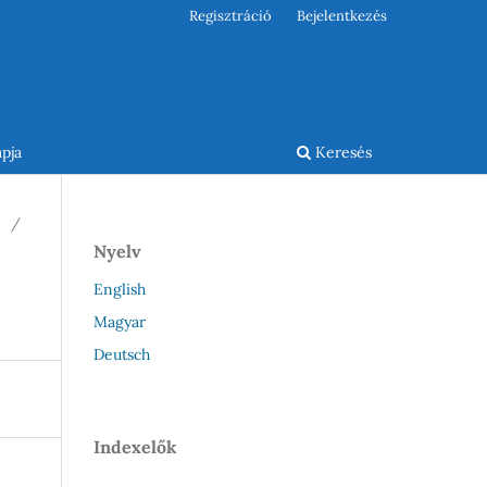
Regisztráció
Bejelentkezés
pja
Keresés
/
Nyelv
English
Magyar
Deutsch
Indexelők