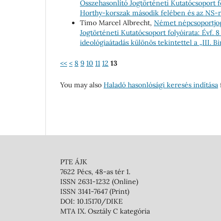
Összehasonlító Jogtörténeti Kutatócsoport fo
Horthy-korszak második felében és az NS-
Timo Marcel Albrecht,
Német népcsoportjo
Jogtörténeti Kutatócsoport folyóirata: Évf. 
ideológiaátadás különös tekintettel a „III. 
<<
<
8
9
10
11
12
13
You may also
Haladó hasonlósági keresés indítása
f
PTE ÁJK
7622 Pécs, 48-as tér 1.
ISSN 2631-1232 (Online)
ISSN 3141-7647 (Print)
DOI: 10.15170/DIKE
MTA IX. Osztály C kategória