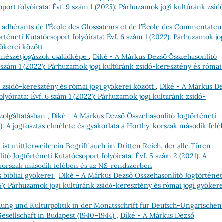
port folyóirata: Évf. 9 szám 1 (2025): Párhuzamok jogi kultúránk zsid
.
s adhérants de l’École des Glossateurs et de l’École des Commentate
téneti Kutatócsoport folyóirata: Évf. 6 szám 1 (2022): Párhuzamok jo
ökerei között
ermészetjogászok családképe
,
Díké - A Márkus Dezső Összehasonlító
6 szám 1 (2022): Párhuzamok jogi kultúránk zsidó-keresztény és római 
 zsidó-keresztény és római jogi gyökerei között
,
Díké - A Márkus D
lyóirata: Évf. 6 szám 1 (2022): Párhuzamok jogi kultúránk zsidó-
zolgáltatásban
,
Díké - A Márkus Dezső Összehasonlító Jogtörténeti
21): A jogfosztás elmélete és gyakorlata a Horthy-korszak második fel
t mittlerweile ein Begriff auch im Dritten Reich, der alle Türen
tó Jogtörténeti Kutatócsoport folyóirata: Évf. 5 szám 2 (2021): A
y-korszak második felében és az NS-rendszerben
 bibliai gyökerei
,
Díké - A Márkus Dezső Összehasonlító Jogtörténet
25): Párhuzamok jogi kultúránk zsidó-keresztény és római jogi gyökere
dung und Kulturpolitik in der Monatsschrift für Deutsch-Ungarischen
esellschaft in Budapest (1940–1944)
,
Díké - A Márkus Dezső