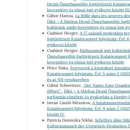
Dezső Összehasonlító Jogtörténeti Kutatócso
keresztény és római jogi gyökerei között III
Gábor Hamza,
La Bible dans les oeuvres de
Díké - A Márkus Dezső Összehasonlító Jogtör
kultúránk zsidó-keresztény és római jogi gy
Csabáné Herger,
A 17. századi protestáns t
Jogtörténeti Kutatócsoport folyóirata: Évf. 
gyökerei között
Csabáné Herger,
Párhuzamok jogi kultúránk
Összehasonlító Jogtörténeti Kutatócsoport fo
keresztény és római jogi gyökerei között
Péter Siska,
Fegyverek a középkori igazságs
Kutatócsoport folyóirata: Évf. 5 szám 2 (20
és az NS-rendszerben
Gábor Schweitzer,
„Der Name Euer Gnaden is
öffnet.”
,
Díké - A Márkus Dezső Összehasonlí
jogfosztás elmélete és gyakorlata a Horth
István László Mészáros,
A hatalommegosztás
Kutatócsoport folyóirata: Évf. 9 szám 2 (20
között IV.
Patrícia Dominika Niklai,
Schriften über Bil
Kulturaustausch der Ungarisch-Deutschen G