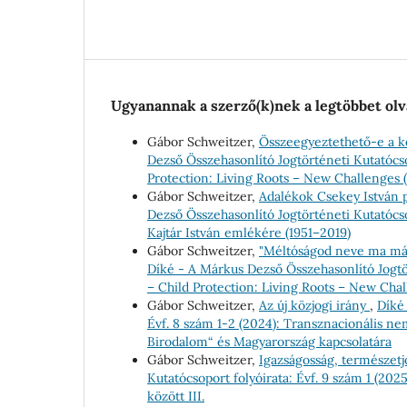
Ugyanannak a szerző(k)nek a legtöbbet olv
Gábor Schweitzer,
Összeegyeztethető-e a k
Dezső Összehasonlító Jogtörténeti Kutatócso
Protection: Living Roots – New Challenges
Gábor Schweitzer,
Adalékok Csekey István 
Dezső Összehasonlító Jogtörténeti Kutatócso
Kajtár István emlékére (1951–2019)
Gábor Schweitzer,
"Méltóságod neve ma már
Díké - A Márkus Dezső Összehasonlító Jogtör
– Child Protection: Living Roots – New Cha
Gábor Schweitzer,
Az új közjogi irány
,
Díké
Évf. 8 szám 1-2 (2024): Transznacionális nem
Birodalom“ és Magyarország kapcsolatára
Gábor Schweitzer,
Igazságosság, természetj
Kutatócsoport folyóirata: Évf. 9 szám 1 (20
között III.