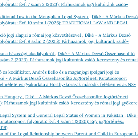
lyóirata: Évf. 7 szám 2 (2023): Párhuzamok jogi kultúránk zsidó-
aditional Law in the Mongolian Legal System
,
Díké - A Márkus Dezső
 folyóirata: Évf. 10 szám 1 (2026): TRADITIONAL LAW AND LEGAL
ció jogi alapjai a római jog közvetítésével
,
Díké - A Márkus Dezső
olyóirata: Évf. 9 szám 2 (2025): Párhuzamok jogi kultúránk zsidó-
ása a házassági akadályokról
,
Díké - A Márkus Dezső Összehasonlító
7 szám 2 (2023): Párhuzamok jogi kultúránk zsidó-keresztény és római
és kodifikátor, Andrés Bello és a magánjogi (polgári jogi és
ké - A Márkus Dezső Összehasonlító Jogtörténeti Kutatócsoport
ás elmélete és gyakorlata a Horthy-korszak második felében és az NS-
 in Hungary
,
Díké - A Márkus Dezső Összehasonlító Jogtörténeti
25): Párhuzamok jogi kultúránk zsidó-keresztény és római jogi gyökere
i Legal System and General Legal Status of Women in Pakistan
,
Díké 
tatócsoport folyóirata: Évf. 4 szám 1 (2020): Egy jogtörténész
019)
on of the Legal Relationship between Parent and Child in European L