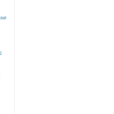
jogi
ő
A