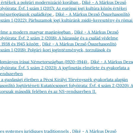
is értékek a polgári modernizáció korában
,
Díké - A Márkus Dezső
yóirata: Évf. 1 szám 1 (2017): Az európai jogi kultúra közös értékei
ermészetjogászok családképe
,
Díké - A Márkus Dezső Összehasonlító
6 szám 1 (2022): Párhuzamok jogi kultúránk zsidó-keresztény és római 
édelme a modern magyar magánjogban
,
Díké - A Márkus Dezső
lyóirata: Évf. 2 szám 2 (2018): A házasság és a család védelme
 1938 és 1945 között
,
Díké - A Márkus Dezső Összehasonlító
2 szám 1 (2018): Polgári-kori jogintézmények, torzulások és
dományos írásai Németországban (1920–1944)
,
Díké - A Márkus Dezs
lyóirata: Évf. 5 szám 2 (2021): A jogfosztás elmélete és gyakorlata a
rendszerben
s a gazdasági életben a Pécsi Királyi Törvényszék gyakorlata alapján
onlító Jogtörténeti Kutatócsoport folyóirata: Évf. 4 szám 2 (2020): 
-korszak második felében és az NS-rendszerben II.
s systemes juridiques traditionnels
,
Díké - A Márkus Dezső