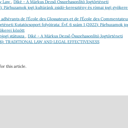
ly Law
,
Díké - A Márkus Dezső Összehasonlító Jogtörténeti
25): Párhuzamok jogi kultúránk zsidó-keresztény és római jogi gyökere
s adhérants de l’École des Glossateurs et de l’École des Commentate
téneti Kutatócsoport folyóirata: Évf. 6 szám 1 (2022): Párhuzamok jo
ökerei között
njogi státusza
,
Díké - A Márkus Dezső Összehasonlító Jogtörténeti
1 (2026): TRADITIONAL LAW AND LEGAL EFFECTIVENESS
or this article.