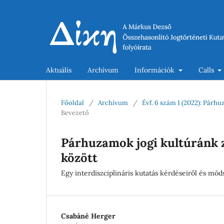
Aktuális
Archívum
Információk
Calls
Főoldal
/
Archívum
/
Évf. 6 szám 1 (2022): Párh
Bevezető
Párhuzamok jogi kultúránk z
között
Egy interdiszciplináris kutatás kérdéseiről és mód
Csabáné Herger