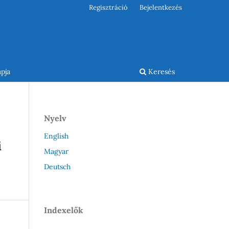
Regisztráció
Bejelentkezés
pja
Keresés
Nyelv
English
i
Magyar
Deutsch
Indexelők