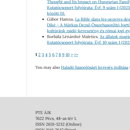
Thought and Its Impact on Hungarian Fami
Kutatócsoport folyóirata: Évf. 9 szám 1 (20
között III.
Gábor Hamza,
La Bible dans les oeuvres de
Díké - A Márkus Dezső Összehasonlító Jogtör
kultúránk zsidó-keresztény és római jogi gy
Borbála Lénárdné Maletics,
Az állatok magá
Kutatócsoport folyóirata: Évf. 10 szám 
1
2
3
4
5
6
7
8
9
10
>
>>
You may also
Haladó hasonlósági keresés indítása
f
PTE ÁJK
7622 Pécs, 48-as tér 1.
ISSN 2631-1232 (Online)
ISSN 3141-7647 (Print)