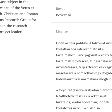
vast subject in the
vance of the Vetus et
Rovat
sh-Christian and Roman
Bevezető
kus Research Group for
per, the research
License
roject leader.
Open Access politika: A folyóirat nyíl
korlátlan hozzáférést biztosít a
tartalmához. Bárki jogosult a közzét
tartalmak letöltésére, felhasználásár
nyomtatására, terjesztésére és/vagy
másolására a nemzetközileg elfogad
tudományetikai normáknak megfele
A folyóirat (Kiadó) szabadon elérhet
letölthetővé teszi a cikkeket saját
hivatalos, kiadói honlapján, időbeli
korlátozás nélkül. A cikk első