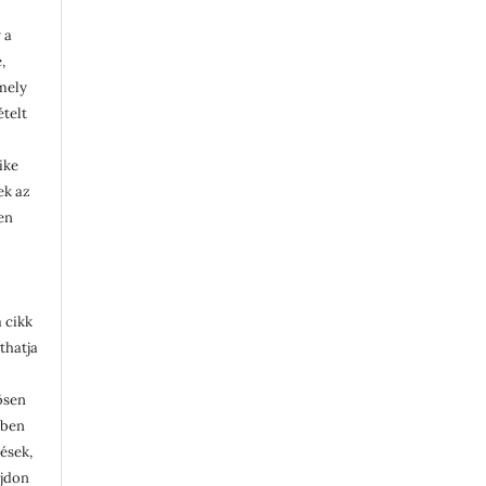
 a
,
rmely
ételt
ike
lek az
en
 cikk
thatja
ösen
ében
tések,
ajdon