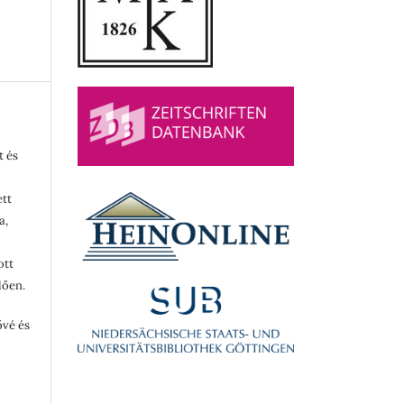
t és
ett
a,
ott
lően.
ővé és