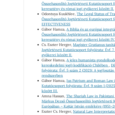
Összehasonlító Jogtörténeti Kutatócsoport fo
keresztény és római jogi gyökerei között II.
Odontuya Kuukhlee,
The Legal Status of Tr
Összehasonlító Jogtörténeti Kutatócsoport
EFFECTIVENESS
Gábor Hamza,
A Biblia és az európai integrá
Összehasonlító Jogtörténeti Kutatócsoport f
keresztény és római jogi gyökerei között IV.
Cs. Eszter Herger,
Magister Gratianus tanít
Jogtörténeti Kutatócsoport folyóirata: Évf. 
gyökerei között II.
Gábor Hamza,
A jeles humanista gondolkodó 
kereskedelmi jogi) kodifikáció Chilében
,
Dí
folyóirata: Évf. 5 szám 2 (2021): A jogfoszt
rendszerben
Gábor Hamza,
Ius Patrium and Roman Law
Kutatócsoport folyóirata: Évf. 9 szám 1 (20
között III.
Amna Hassan,
The Shariah Law in Pakistan
Márkus Dezső Összehasonlító Jogtörténeti Ku
Európában – Kajtár István emlékére (1951–2
Eszter Cs. Herger,
Natural Law Interpretati