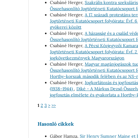
Csabáné Herger,
Szakrális kontra szekulár
Összehasonlító Jogtörténeti Kutatócsoport fol
Csabáné Herger,
A 17. századi protestáns t
Jogtörténeti Kutatócsoport folyóirata: Évf. 
gyökerei között
Csabáné Herger,
A házasság és a család v
Összehasonlító Jogtörténeti Kutatócsoport fo
Csabáné Herger,
A Pécsi Közjegyzői Kamara
Jogtörténeti Kutatócsoport folyóirata: Évf. 
jogkövetkezmények Magyarországon
Csabáné Herger,
Magyar magánjogászok tu
Összehasonlító Jogtörténeti Kutatócsoport fo
Horthy-korszak második felében és az NS-
Csabáné Herger,
Jogkorlátozás és jogfosztá
(1938–1944)
,
Díké - A Márkus Dezső Összehas
jogfosztás elmélete és gyakorlata a Horthy
1
2
3
>
>>
Hasonló cikkek
Gábor Hamza,
Sir Henry Sumner Maine et le