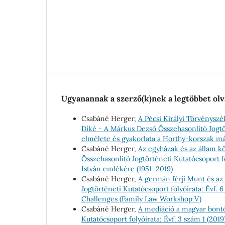
Ugyanannak a szerző(k)nek a legtöbbet olv
Csabáné Herger,
A Pécsi Királyi Törvényszé
Díké - A Márkus Dezső Összehasonlító Jogtört
elmélete és gyakorlata a Horthy-korszak m
Csabáné Herger,
Az egyházak és az állam k
Összehasonlító Jogtörténeti Kutatócsoport fo
István emlékére (1951–2019)
Csabáné Herger,
A germán férji Munt és az
Jogtörténeti Kutatócsoport folyóirata: Évf. 
Challenges (Family Law Workshop V)
Csabáné Herger,
A mediáció a magyar bont
Kutatócsoport folyóirata: Évf. 3 szám 1 (20