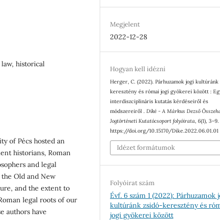
Megjelent
2022-12-28
law, historical
Hogyan kell idézni
Herger, C. (2022). Párhuzamok jogi kultúránk
keresztény és római jogi gyökerei között : E
interdiszciplináris kutatás kérdéseiről és
módszereiről .
Díké - A Márkus Dezső Összeha
Jogtörténeti Kutatócsoport folyóirata
,
6
(1), 3–9.
https://doi.org/10.15170/Dike.2022.06.01.01
ity of Pécs hosted an
Idézet formátumok
cient historians, Roman
losophers and legal
of the Old and New
Folyóirat szám
ure, and the extent to
Évf. 6 szám 1 (2022): Párhuzamok j
 Roman legal roots of our
kultúránk zsidó-keresztény és ró
se authors have
jogi gyökerei között