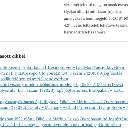
sérelmét jelentő magatartások eseté
Gyakorolhatja mindazon jogokat,
amelyeket a fent megjelölt „CC BY N
4.0” licenc feltételek lehetővé teszne
harmadik felek számára.
asott cikkei
k ítélkezési gyakorlata a III. zsidótörvény hatályba lépését követően
,
éneti Kutatócsoport folyóirata: Évf. 3 szám 2 (2019): A jogfosztás
ásodik felében és az NS-rendszerben
özötti viszony modernizálásának modelljei
,
Díké - A Márkus Dezső
lyóirata: Évf. 4 szám 1 (2020): Egy jogtörténész Európában – Kajtár
 egyházatyák házasságfelfogása
,
Díké - A Márkus Dezső Összehasonlí
6 szám 2 (2022): Family – Marriage – Child Protection: Living Roots –
ójogban 1952 előtt
,
Díké - A Márkus Dezső Összehasonlító Jogtörténe
19): Család - házasság - gyermekvédelem az európai jogi kultúrában