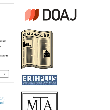
 zsidó-
gy
sonlító
ogi
mai