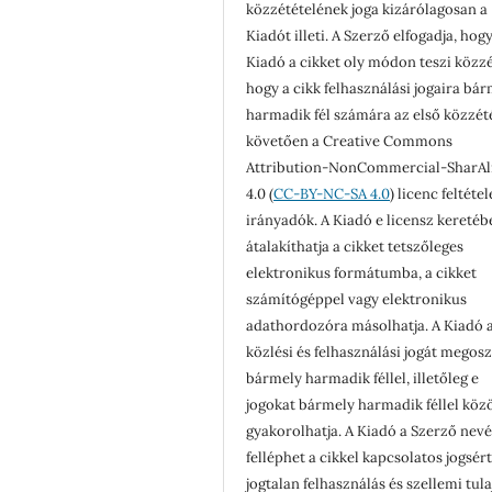
közzétételének joga kizárólagosan a
Kiadót illeti. A Szerző elfogadja, hogy
Kiadó a cikket oly módon teszi közzé
hogy a cikk felhasználási jogaira bá
harmadik fél számára az első közzét
követően a Creative Commons
Attribution-NonCommercial-SharAl
4.0 (
CC-BY-NC-SA 4.0
) licenc feltéte
irányadók. A Kiadó e licensz keretéb
átalakíthatja a cikket tetszőleges
elektronikus formátumba, a cikket
számítógéppel vagy elektronikus
adathordozóra másolhatja. A Kiadó a
közlési és felhasználási jogát megosz
bármely harmadik féllel, illetőleg e
jogokat bármely harmadik féllel köz
gyakorolhatja. A Kiadó a Szerző nev
felléphet a cikkel kapcsolatos jogsér
jogtalan felhasználás és szellemi tul