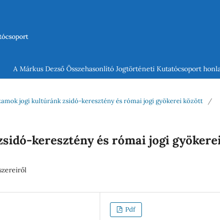
A Márkus Dezső Összehasonlító Jogtörténeti Kutatócsoport honla
uzamok jogi kultúránk zsidó-keresztény és római jogi gyökerei között
/
sidó-keresztény és római jogi gyökere
szereiről
Pdf