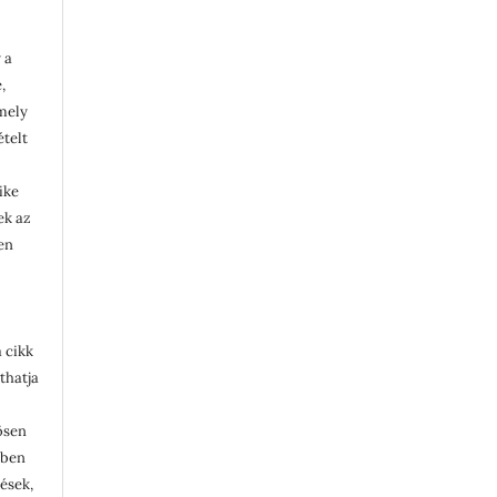
 a
,
rmely
ételt
ike
lek az
en
 cikk
thatja
ösen
ében
tések,