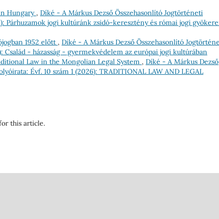
 in Hungary
,
Díké - A Márkus Dezső Összehasonlító Jogtörténeti
25): Párhuzamok jogi kultúránk zsidó-keresztény és római jogi gyökere
ójogban 1952 előtt
,
Díké - A Márkus Dezső Összehasonlító Jogtörténe
19): Család - házasság - gyermekvédelem az európai jogi kultúrában
aditional Law in the Mongolian Legal System
,
Díké - A Márkus Dezső
 folyóirata: Évf. 10 szám 1 (2026): TRADITIONAL LAW AND LEGAL
or this article.