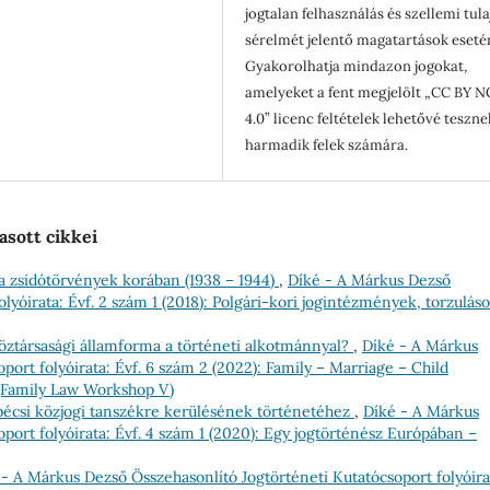
jogtalan felhasználás és szellemi tul
sérelmét jelentő magatartások eseté
Gyakorolhatja mindazon jogokat,
amelyeket a fent megjelölt „CC BY N
4.0” licenc feltételek lehetővé teszne
harmadik felek számára.
asott cikkei
a zsidótörvények korában (1938 – 1944)
,
Díké - A Márkus Dezső
lyóirata: Évf. 2 szám 1 (2018): Polgári-kori jogintézmények, torzulás
öztársasági államforma a történeti alkotmánnyal?
,
Díké - A Márkus
port folyóirata: Évf. 6 szám 2 (2022): Family – Marriage – Child
 (Family Law Workshop V)
pécsi közjogi tanszékre kerülésének történetéhez
,
Díké - A Márkus
port folyóirata: Évf. 4 szám 1 (2020): Egy jogtörténész Európában –
 - A Márkus Dezső Összehasonlító Jogtörténeti Kutatócsoport folyóira