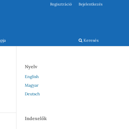
Regisztráció
Bejelentkezés
pja
Keresés
Nyelv
English
Magyar
Deutsch
Indexelők