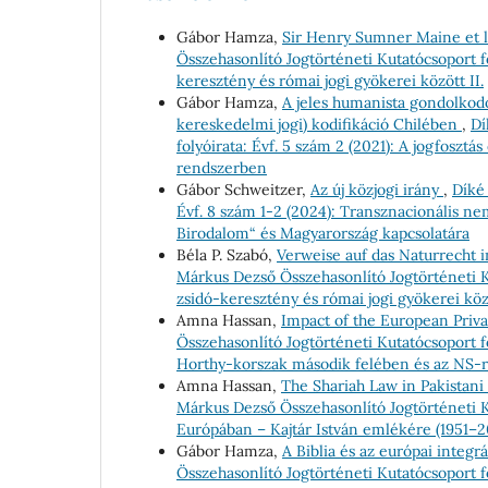
Gábor Hamza,
Sir Henry Sumner Maine et le
Összehasonlító Jogtörténeti Kutatócsoport fo
keresztény és római jogi gyökerei között II.
Gábor Hamza,
A jeles humanista gondolkodó 
kereskedelmi jogi) kodifikáció Chilében
,
Dí
folyóirata: Évf. 5 szám 2 (2021): A jogfoszt
rendszerben
Gábor Schweitzer,
Az új közjogi irány
,
Díké
Évf. 8 szám 1-2 (2024): Transznacionális nem
Birodalom“ és Magyarország kapcsolatára
Béla P. Szabó,
Verweise auf das Naturrecht 
Márkus Dezső Összehasonlító Jogtörténeti Ku
zsidó-keresztény és római jogi gyökerei köz
Amna Hassan,
Impact of the European Priva
Összehasonlító Jogtörténeti Kutatócsoport fo
Horthy-korszak második felében és az NS-
Amna Hassan,
The Shariah Law in Pakistan
Márkus Dezső Összehasonlító Jogtörténeti Ku
Európában – Kajtár István emlékére (1951–2
Gábor Hamza,
A Biblia és az európai integrá
Összehasonlító Jogtörténeti Kutatócsoport f