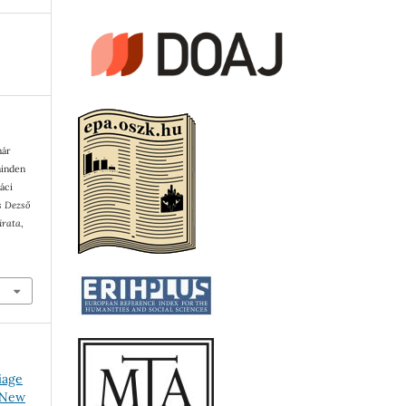
már
minden
áci
s Dezső
irata
,
3
iage
– New