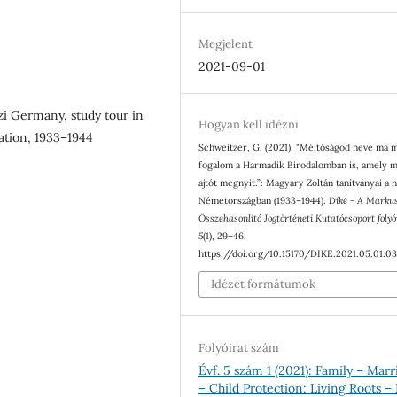
Megjelent
2021-09-01
azi Germany, study tour in
Hogyan kell idézni
ation, 1933–1944
Schweitzer, G. (2021). "Méltóságod neve ma 
fogalom a Harmadik Birodalomban is, amely 
ajtót megnyit.”: Magyary Zoltán tanítványai a n
Németországban (1933–1944).
Díké - A Márku
Összehasonlító Jogtörténeti Kutatócsoport folyó
5
(1), 29–46.
https://doi.org/10.15170/DIKE.2021.05.01.0
Idézet formátumok
Folyóirat szám
Évf. 5 szám 1 (2021): Family – Marr
– Child Protection: Living Roots 