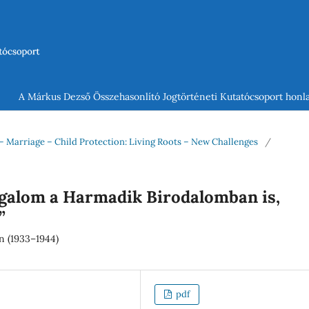
A Márkus Dezső Összehasonlító Jogtörténeti Kutatócsoport honla
y – Marriage – Child Protection: Living Roots – New Challenges
/
galom a Harmadik Birodalomban is,
”
n (1933–1944)
pdf