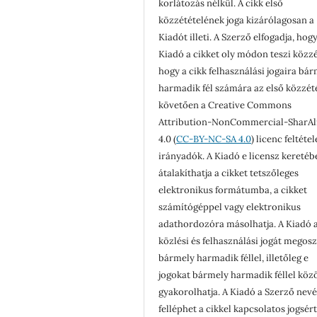
korlátozás nélkül. A cikk első
közzétételének joga kizárólagosan a
Kiadót illeti. A Szerző elfogadja, hogy
Kiadó a cikket oly módon teszi közzé
hogy a cikk felhasználási jogaira bá
harmadik fél számára az első közzét
követően a Creative Commons
Attribution-NonCommercial-SharAl
4.0 (
CC-BY-NC-SA 4.0
) licenc feltéte
irányadók. A Kiadó e licensz keretéb
átalakíthatja a cikket tetszőleges
elektronikus formátumba, a cikket
számítógéppel vagy elektronikus
adathordozóra másolhatja. A Kiadó a
közlési és felhasználási jogát megosz
bármely harmadik féllel, illetőleg e
jogokat bármely harmadik féllel köz
gyakorolhatja. A Kiadó a Szerző nev
felléphet a cikkel kapcsolatos jogsér