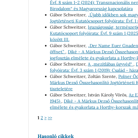
Évf. 8 szám 1-2 (2024): Transznacionális nem
Birodalom“ és Magyarország kapcsolatára
Gábor Schweitzer,
„Újabb időkben sok magya
Jogtörténeti Kutatócsoport folyóirata: Évf. 1
Gábor Schweitzer,
Igazságosság, természetj
Kutatócsoport folyóirata: Évf. 9 szám 1 (20
között III.
Gábor Schweitzer,
„Der Name Euer Gnaden is
öffnet.”
,
Díké - A Márkus Dezső Összehasonlí
jogfosztás elmélete és gyakorlata a Horth
Gábor Schweitzer,
A „mezítlábas ügyvéd“
,
D
folyóirata: Évf. 3 szám 1 (2019): Család - h
Gábor Schweitzer, Zoltán Szente,
Polner Öd
Márkus Dezső Összehasonlító Jogtörténeti Ku
tiszteletére
Gábor Schweitzer, István Károly Vörös,
Az E
1945)
,
Díké - A Márkus Dezső Összehasonlító 
elmélete és gyakorlata a Horthy-korszak m
1
2
>
>>
Hasonló cikkek