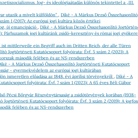
zetiszocializmus. Jog- és ideológiaátadás különös tekintettel a „III.
r utazik a mívelt külföldön”
,
Díké - A Márkus Dezső Összehasonlító
 szám 1 (2017): Az európai jogi kultúra közös értékei
og, új emancipáció
,
Díké - A Márkus Dezső Összehasonlító Jogtörtén
25): Párhuzamok jogi kultúránk zsidó-keresztény és római jogi gyökere
t mittlerweile ein Begriff auch im Dritten Reich, der alle Türen
tó Jogtörténeti Kutatócsoport folyóirata: Évf. 5 szám 2 (2021): A
y-korszak második felében és az NS-rendszerben
íké - A Márkus Dezső Összehasonlító Jogtörténeti Kutatócsoport
ázasság - gyermekvédelem az európai jogi kultúrában
ön ismeretlen előadása az 1848. évi áprilisi törvényekről
,
Díké - A
tatócsoport folyóirata: Évf. 7 szám 1 (2023): A 65 éves Béli Gábor
lső Pécsi Bőrgyár Részvénytársaság a zsidótörvények korában (1938–
Jogtörténeti Kutatócsoport folyóirata: Évf. 3 szám 2 (2019): A jogfos
ásodik felében és az NS-rendszerben