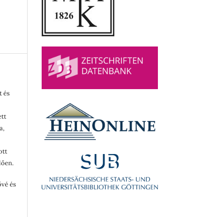
t és
ett
a,
ott
lően.
ővé és