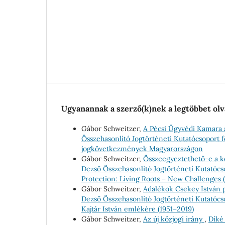
Ugyanannak a szerző(k)nek a legtöbbet olv
Gábor Schweitzer,
A Pécsi Ügyvédi Kamara 
Összehasonlító Jogtörténeti Kutatócsoport fo
jogkövetkezmények Magyarországon
Gábor Schweitzer,
Összeegyeztethető-e a k
Dezső Összehasonlító Jogtörténeti Kutatócso
Protection: Living Roots – New Challenges
Gábor Schweitzer,
Adalékok Csekey István 
Dezső Összehasonlító Jogtörténeti Kutatócso
Kajtár István emlékére (1951–2019)
Gábor Schweitzer,
Az új közjogi irány
,
Díké