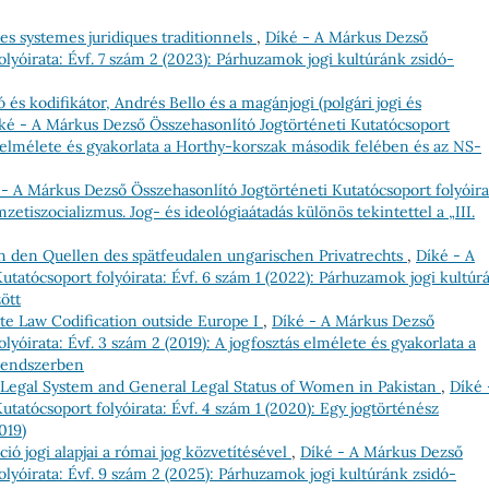
s systemes juridiques traditionnels
,
Díké - A Márkus Dezső
lyóirata: Évf. 7 szám 2 (2023): Párhuzamok jogi kultúránk zsidó-
és kodifikátor, Andrés Bello és a magánjogi (polgári jogi és
ké - A Márkus Dezső Összehasonlító Jogtörténeti Kutatócsoport
ás elmélete és gyakorlata a Horthy-korszak második felében és az NS-
 - A Márkus Dezső Összehasonlító Jogtörténeti Kutatócsoport folyóira
zetiszocializmus. Jog- és ideológiaátadás különös tekintettel a „III.
in den Quellen des spätfeudalen ungarischen Privatrechts
,
Díké - A
tatócsoport folyóirata: Évf. 6 szám 1 (2022): Párhuzamok jogi kultúr
ött
te Law Codification outside Europe I
,
Díké - A Márkus Dezső
lyóirata: Évf. 3 szám 2 (2019): A jogfosztás elmélete és gyakorlata a
rendszerben
i Legal System and General Legal Status of Women in Pakistan
,
Díké 
tatócsoport folyóirata: Évf. 4 szám 1 (2020): Egy jogtörténész
019)
ció jogi alapjai a római jog közvetítésével
,
Díké - A Márkus Dezső
olyóirata: Évf. 9 szám 2 (2025): Párhuzamok jogi kultúránk zsidó-