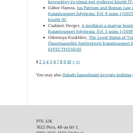
keresztény és római jogi gyökerei között IV.
Gábor Hamza,
Ius Patrium and Roman Law
Kutatócsoport folyóirata: Évf. 9 szám 1 (20
között III.
Csabáné Herger,
A mediáció a magyar bont
Kutatócsoport folyóirata: Évf. 3 szám 1 (20
Odontuya Kuukhlee,
The Legal Status of Tr
Összehasonlító Jogtörténeti Kutatócsoport
EFFECTIVENESS
1
2
3
4
5
6
7
8
9
10
>
>>
You may also
Haladó hasonlósági keresés indítása
f
PTE ÁJK
7622 Pécs, 48-as tér 1.
ISSN 2631-1232 (Online)