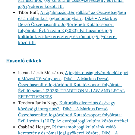
Párhuzamok jogi kultúránk zsidó-keresztény és római
jogi gyökerei között III.
Tibor Ruff,
A rágalmazás „tényállása” az Ószövetségben
és a rabbinikus jogtudományban
,
Díké - A Márkus
Dezső Összehasonlító Jogtörténeti Kutatócsoport
folyóirata: Évf. 7 szám 2 (2023): Párhuzamok jogi
kultúránk zsidó-keresztény és római jogi gyökerei
között II.
Hasonló cikkek
István László Mészáros,
A jogbiztonság elvének előképei
a Mózesi Törvényben
,
Díké - A Márkus Dezső
Összehasonlító Jogtörténeti Kutatócsoport folyóirata:
Évf. 10 szám 1 (2026): TRADITIONAL LAW AND LEGAL
EFFECTIVENESS
Teodóra Janka Nagy,
Kulturális diverzitás és/vagy
közösségi integritás?
,
Díké - A Márkus Dezső
Összehasonlító Jogtörténeti Kutatócsoport folyóirata:
Évf. 1 szám 1 (2017): Az európai jogi kultúra közös értékei
Csabáné Herger,
Párhuzamok jogi kultúránk zsidó-
keresztény és római jogi gyökerei között
,
Díké - A