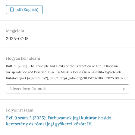
pdf (English)
Megjelent
2025-07-15
Hogyan kell idézni
Ruff, T. (2025). The Principle and Limits of the Protection of Life in Rabbinic
Jurisprudence and Practice.
Díké - A Márkus Dezső Összehasonlító Jogtörténeti
Kutatócsoport folyóirata
,
9
(2), 51–67. https://doi.org/10.15170/DIKE.2025.09.02.05
Idézet formátumok
Folyóirat szám
Évf. 9 szám 2 (2025): Párhuzamok jogi kultúránk zsidó-
keresztény és római jogi gyökerei között IV.