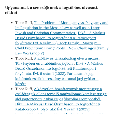
Ugyanannak a szerző(k)nek a legtöbbet olvasott
cikkei
Tibor Ruff,
The Problem of Monogamy vs. Polygamy and
Its Regulation in the Mosaic Law as well as in Later
Jewish and Christian Commentaries
,
Díké - A Márkus
Dezső Összehasonlító Jogtörténeti Kutatócsoport
folyóirata: Évf. 6 szám 2 (2022): Family – Marriage –
Child Protection: Living Roots – New Challenges (Family
Law Workshop V)
Tibor Ruff,
A szólás- és tanszabadság elve a mózesi
Törvényben és a rabbinikus jogban
,
Díké - A Márkus
Dezső Összehasonlító Jogtörténeti Kutatócsoport
folyóirata: Évf. 6 szám 1 (2022): Párhuzamok jogi
kultúránk zsidó-keresztény és római jogi gyökerei
között
Tibor Ruff,
A közvetlen hozzátartozók mentessége a
családtagjuk elleni terhelő tanúvallomás kötelezettsége
alól jogtörténeti, etikai és jogfilozófiai szempontból
,
Díké - A Márkus Dezső Összehasonlító Jogtörténeti
Kutatócsoport folyóirata: Évf. 9 szám 1 (2025):