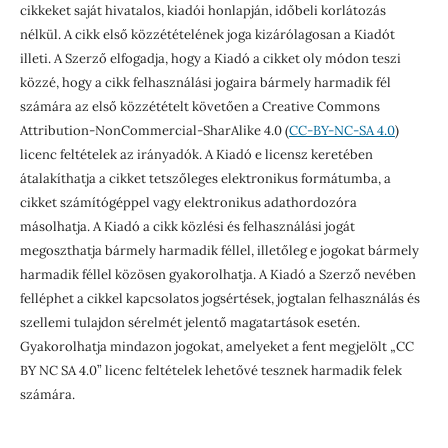
cikkeket saját hivatalos, kiadói honlapján, időbeli korlátozás
nélkül. A cikk első közzétételének joga kizárólagosan a Kiadót
illeti. A Szerző elfogadja, hogy a Kiadó a cikket oly módon teszi
közzé, hogy a cikk felhasználási jogaira bármely harmadik fél
számára az első közzétételt követően a Creative Commons
Attribution-NonCommercial-SharAlike 4.0 (
CC-BY-NC-SA 4.0
)
licenc feltételek az irányadók. A Kiadó e licensz keretében
átalakíthatja a cikket tetszőleges elektronikus formátumba, a
cikket számítógéppel vagy elektronikus adathordozóra
másolhatja. A Kiadó a cikk közlési és felhasználási jogát
megoszthatja bármely harmadik féllel, illetőleg e jogokat bármely
harmadik féllel közösen gyakorolhatja. A Kiadó a Szerző nevében
felléphet a cikkel kapcsolatos jogsértések, jogtalan felhasználás és
szellemi tulajdon sérelmét jelentő magatartások esetén.
Gyakorolhatja mindazon jogokat, amelyeket a fent megjelölt „CC
BY NC SA 4.0” licenc feltételek lehetővé tesznek harmadik felek
számára.