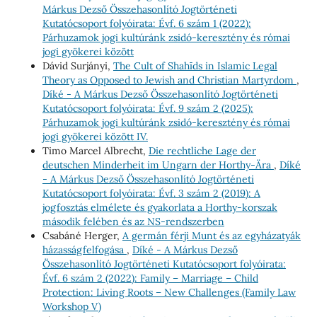
Márkus Dezső Összehasonlító Jogtörténeti
Kutatócsoport folyóirata: Évf. 6 szám 1 (2022):
Párhuzamok jogi kultúránk zsidó-keresztény és római
jogi gyökerei között
Dávid Surjányi,
The Cult of Shahīds in Islamic Legal
Theory as Opposed to Jewish and Christian Martyrdom
,
Díké - A Márkus Dezső Összehasonlító Jogtörténeti
Kutatócsoport folyóirata: Évf. 9 szám 2 (2025):
Párhuzamok jogi kultúránk zsidó-keresztény és római
jogi gyökerei között IV.
Timo Marcel Albrecht,
Die rechtliche Lage der
deutschen Minderheit im Ungarn der Horthy-Ära
,
Díké
- A Márkus Dezső Összehasonlító Jogtörténeti
Kutatócsoport folyóirata: Évf. 3 szám 2 (2019): A
jogfosztás elmélete és gyakorlata a Horthy-korszak
második felében és az NS-rendszerben
Csabáné Herger,
A germán férji Munt és az egyházatyák
házasságfelfogása
,
Díké - A Márkus Dezső
Összehasonlító Jogtörténeti Kutatócsoport folyóirata:
Évf. 6 szám 2 (2022): Family – Marriage – Child
Protection: Living Roots – New Challenges (Family Law
Workshop V)