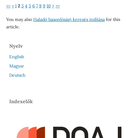
<<
<
1
2
3
4
5
6
7
8
9
10
>
>>
You may also
Haladó hasonlósági keresés indítása
for this
article.
Nyelv
English
Magyar
Deutsch
Indexelők