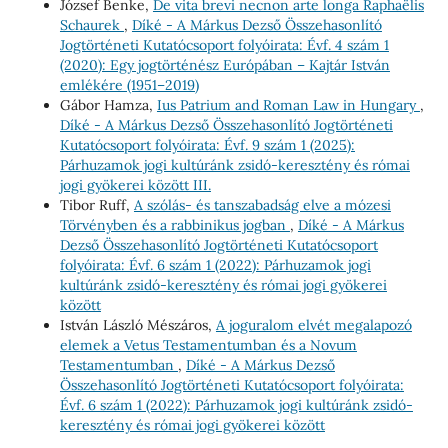
József Benke,
De vita brevi necnon arte longa Raphaëlis
Schaurek
,
Díké - A Márkus Dezső Összehasonlító
Jogtörténeti Kutatócsoport folyóirata: Évf. 4 szám 1
(2020): Egy jogtörténész Európában – Kajtár István
emlékére (1951–2019)
Gábor Hamza,
Ius Patrium and Roman Law in Hungary
,
Díké - A Márkus Dezső Összehasonlító Jogtörténeti
Kutatócsoport folyóirata: Évf. 9 szám 1 (2025):
Párhuzamok jogi kultúránk zsidó-keresztény és római
jogi gyökerei között III.
Tibor Ruff,
A szólás- és tanszabadság elve a mózesi
Törvényben és a rabbinikus jogban
,
Díké - A Márkus
Dezső Összehasonlító Jogtörténeti Kutatócsoport
folyóirata: Évf. 6 szám 1 (2022): Párhuzamok jogi
kultúránk zsidó-keresztény és római jogi gyökerei
között
István László Mészáros,
A joguralom elvét megalapozó
elemek a Vetus Testamentumban és a Novum
Testamentumban
,
Díké - A Márkus Dezső
Összehasonlító Jogtörténeti Kutatócsoport folyóirata:
Évf. 6 szám 1 (2022): Párhuzamok jogi kultúránk zsidó-
keresztény és római jogi gyökerei között