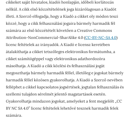
cikkeket saját hivatalos, kiadói honlapján, időbeli korlátozás
nélkül. A cikk első közzétételének joga kizárólagosan a Kiadót
illeti. A Szerző elfogadja, hogy a Kiadó a cikket oly módon teszi
közzé, hogy a cikk felhasználási jogaira bármely harmadik fél
számára az első közzétételt követően a Creative Commons
Attribution-NonCommercial-SharAlike 4.0 (
CC-BY-NC-SA 4.0
)
licenc feltételek az irányadók. A Kiadó e licensz keretében
átalakíthatja a cikket tetszőleges elektronikus formátumba, a
cikket számítógéppel vagy elektronikus adathordozóra
másolhatja. A Kiadó a cikk közlési és felhasználási jogát
megoszthatja bármely harmadik féllel, illetőleg e jogokat bármely
harmadik féllel közösen gyakorolhatja. A Kiadó a Szerző nevében
felléphet a cikkel kapcsolatos jogsértések, jogtalan felhasználás és
szellemi tulajdon sérelmét jelentő magatartások esetén.
Gyakorolhatja mindazon jogokat, amelyeket a fent megjelölt „CC
BY NC SA 4.0” licenc feltételek lehetővé tesznek harmadik felek
számára.