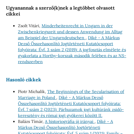
Ugyanannak a szerző(k)nek a legtöbbet olvasott
cikkei
Zsolt Vitári,
Minderheitenrecht in Ungarn in der
Zwischenkriegszeit und dessen Anwendung im Alltag
am Beispiel der Ungarndeutschen
,
Díké - A Márkus
Dezső Összehasonlító Jogtörténeti Kutatócsoport
folyóirata: Évf. 3 szám 2 (2019): A jogfosztás elmélete és
gyakorlata a Horthy-korszak második felében és az NS-
rendszerben
Hasonló cikkek
Piotr Michalik,
The Beginnings of the Secularisation of
Marriage in Poland
,
Díké - A Márkus Dezső
Összehasonlító Jogtörténeti Kutatócsoport folyóirata:
Évf. 7 szám 2 (2023): Párhuzamok jogi kultúránk zsidó-
keresztény és római jogi gyökerei között II.
Balázs Tímár,
A historiográfia új irányai
,
Díké - A
Márkus Dezső Összehasonlító Jogtörténeti
Kutatócsoport folyóirata: Évf. 5 szám 1 (2021): Family –