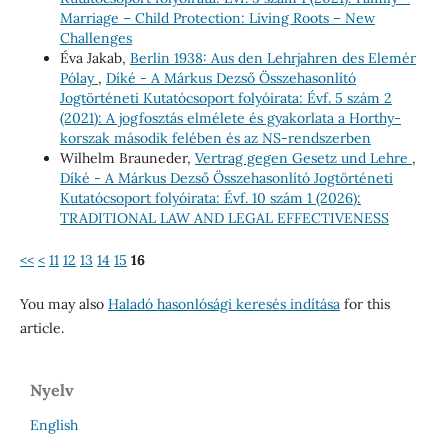
Marriage – Child Protection: Living Roots – New
Challenges
Éva Jakab,
Berlin 1938: Aus den Lehrjahren des Elemér
Pólay
,
Díké - A Márkus Dezső Összehasonlító
Jogtörténeti Kutatócsoport folyóirata: Évf. 5 szám 2
(2021): A jogfosztás elmélete és gyakorlata a Horthy-
korszak második felében és az NS-rendszerben
Wilhelm Brauneder,
Vertrag gegen Gesetz und Lehre
,
Díké - A Márkus Dezső Összehasonlító Jogtörténeti
Kutatócsoport folyóirata: Évf. 10 szám 1 (2026):
TRADITIONAL LAW AND LEGAL EFFECTIVENESS
<<
<
11
12
13
14
15
16
You may also
Haladó hasonlósági keresés indítása
for this
article.
Nyelv
English