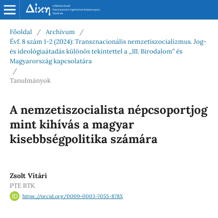
Főoldal
/
Archívum
/
Évf. 8 szám 1-2 (2024): Transznacionális nemzetiszocializmus. Jog-
és ideológiaátadás különös tekintettel a „III. Birodalom“ és
Magyarország kapcsolatára
/
Tanulmányok
A nemzetiszocialista népcsoportjog
mint kihívás a magyar
kisebbségpolitika számára
Zsolt Vitári
PTE BTK
https://orcid.org/0009-0003-7055-878X