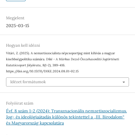
Megjelent
2025-03-15
Hogyan kell idézni
Vitári, Z. (2025). A nemzetiszocialista népcsoportjog mint kihívás a magyar
kisebbségpolitika számára.
Díké - A Márkus Dezső Összehasonlító Jogtörténeti
Kutatócsoport folyóirata
,
8
(1-2), 389–416.
https://doi.org/10.15170/DIKE.2024.08.01-02.15
Idézet formátumok
Folyóirat szám
Évf. 8 szám 1-2 (2024): Transznacionális nemzetiszocializmus.
Jog- és ideológiaátadás különös tekintettel a „III. Birodalom“
és Magyarország kapcsolatára