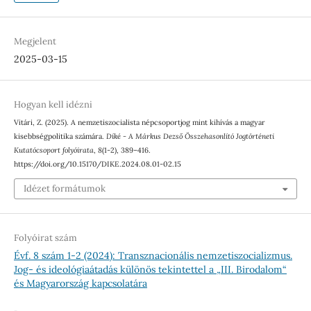
Megjelent
2025-03-15
Hogyan kell idézni
Vitári, Z. (2025). A nemzetiszocialista népcsoportjog mint kihívás a magyar
kisebbségpolitika számára.
Díké - A Márkus Dezső Összehasonlító Jogtörténeti
Kutatócsoport folyóirata
,
8
(1-2), 389–416.
https://doi.org/10.15170/DIKE.2024.08.01-02.15
Idézet formátumok
Folyóirat szám
Évf. 8 szám 1-2 (2024): Transznacionális nemzetiszocializmus.
Jog- és ideológiaátadás különös tekintettel a „III. Birodalom“
és Magyarország kapcsolatára