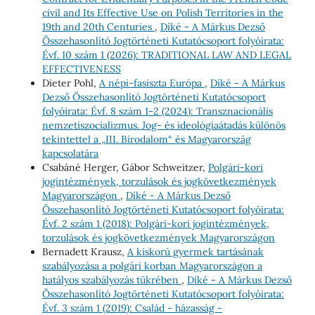
civil and Its Effective Use on Polish Territories in the
19th and 20th Centuries
,
Díké - A Márkus Dezső
Összehasonlító Jogtörténeti Kutatócsoport folyóirata:
Évf. 10 szám 1 (2026): TRADITIONAL LAW AND LEGAL
EFFECTIVENESS
Dieter Pohl,
A népi-fasiszta Európa
,
Díké - A Márkus
Dezső Összehasonlító Jogtörténeti Kutatócsoport
folyóirata: Évf. 8 szám 1-2 (2024): Transznacionális
nemzetiszocializmus. Jog- és ideológiaátadás különös
tekintettel a „III. Birodalom“ és Magyarország
kapcsolatára
Csabáné Herger, Gábor Schweitzer,
Polgári-kori
jogintézmények, torzulások és jogkövetkezmények
Magyarországon
,
Díké - A Márkus Dezső
Összehasonlító Jogtörténeti Kutatócsoport folyóirata:
Évf. 2 szám 1 (2018): Polgári-kori jogintézmények,
torzulások és jogkövetkezmények Magyarországon
Bernadett Krausz,
A kiskorú gyermek tartásának
szabályozása a polgári korban Magyarországon a
hatályos szabályozás tükrében
,
Díké - A Márkus Dezső
Összehasonlító Jogtörténeti Kutatócsoport folyóirata:
Évf. 3 szám 1 (2019): Család - házasság -