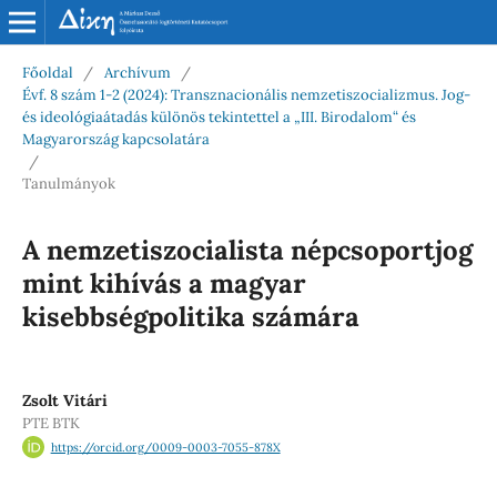
Főoldal
/
Archívum
/
Évf. 8 szám 1-2 (2024): Transznacionális nemzetiszocializmus. Jog-
és ideológiaátadás különös tekintettel a „III. Birodalom“ és
Magyarország kapcsolatára
/
Tanulmányok
A nemzetiszocialista népcsoportjog
mint kihívás a magyar
kisebbségpolitika számára
Zsolt Vitári
PTE BTK
https://orcid.org/0009-0003-7055-878X