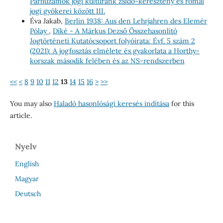
Párhuzamok jogi kultúránk zsidó-keresztény és római
jogi gyökerei között III.
Éva Jakab,
Berlin 1938: Aus den Lehrjahren des Elemér
Pólay
,
Díké - A Márkus Dezső Összehasonlító
Jogtörténeti Kutatócsoport folyóirata: Évf. 5 szám 2
(2021): A jogfosztás elmélete és gyakorlata a Horthy-
korszak második felében és az NS-rendszerben
<<
<
8
9
10
11
12
13
14
15
16
>
>>
You may also
Haladó hasonlósági keresés indítása
for this
article.
Nyelv
English
Magyar
Deutsch