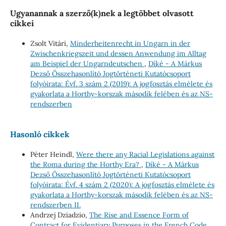
Ugyanannak a szerző(k)nek a legtöbbet olvasott
cikkei
Zsolt Vitári,
Minderheitenrecht in Ungarn in der
Zwischenkriegszeit und dessen Anwendung im Alltag
am Beispiel der Ungarndeutschen
,
Díké - A Márkus
Dezső Összehasonlító Jogtörténeti Kutatócsoport
folyóirata: Évf. 3 szám 2 (2019): A jogfosztás elmélete és
gyakorlata a Horthy-korszak második felében és az NS-
rendszerben
Hasonló cikkek
Péter Heindl,
Were there any Racial Legislations against
the Roma during the Horthy Era?
,
Díké - A Márkus
Dezső Összehasonlító Jogtörténeti Kutatócsoport
folyóirata: Évf. 4 szám 2 (2020): A jogfosztás elmélete és
gyakorlata a Horthy-korszak második felében és az NS-
rendszerben II.
Andrzej Dziadzio,
The Rise and Essence Form of
Contract for Evidentiary Purposes in the French Code