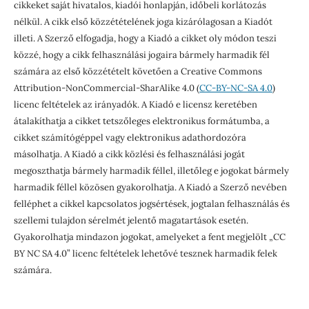
cikkeket saját hivatalos, kiadói honlapján, időbeli korlátozás
nélkül. A cikk első közzétételének joga kizárólagosan a Kiadót
illeti. A Szerző elfogadja, hogy a Kiadó a cikket oly módon teszi
közzé, hogy a cikk felhasználási jogaira bármely harmadik fél
számára az első közzétételt követően a Creative Commons
Attribution-NonCommercial-SharAlike 4.0 (
CC-BY-NC-SA 4.0
)
licenc feltételek az irányadók. A Kiadó e licensz keretében
átalakíthatja a cikket tetszőleges elektronikus formátumba, a
cikket számítógéppel vagy elektronikus adathordozóra
másolhatja. A Kiadó a cikk közlési és felhasználási jogát
megoszthatja bármely harmadik féllel, illetőleg e jogokat bármely
harmadik féllel közösen gyakorolhatja. A Kiadó a Szerző nevében
felléphet a cikkel kapcsolatos jogsértések, jogtalan felhasználás és
szellemi tulajdon sérelmét jelentő magatartások esetén.
Gyakorolhatja mindazon jogokat, amelyeket a fent megjelölt „CC
BY NC SA 4.0” licenc feltételek lehetővé tesznek harmadik felek
számára.