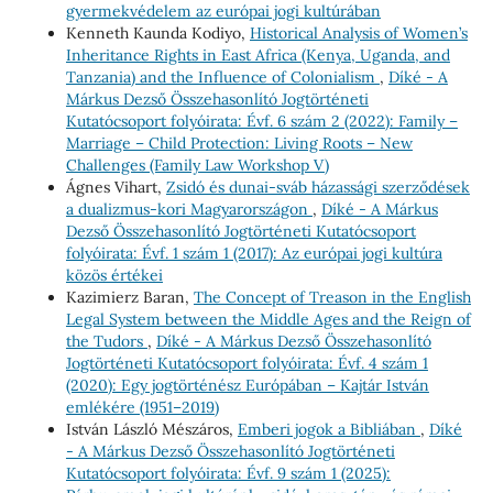
gyermekvédelem az európai jogi kultúrában
Kenneth Kaunda Kodiyo,
Historical Analysis of Women’s
Inheritance Rights in East Africa (Kenya, Uganda, and
Tanzania) and the Influence of Colonialism
,
Díké - A
Márkus Dezső Összehasonlító Jogtörténeti
Kutatócsoport folyóirata: Évf. 6 szám 2 (2022): Family –
Marriage – Child Protection: Living Roots – New
Challenges (Family Law Workshop V)
Ágnes Vihart,
Zsidó és dunai-sváb házassági szerződések
a dualizmus-kori Magyarországon
,
Díké - A Márkus
Dezső Összehasonlító Jogtörténeti Kutatócsoport
folyóirata: Évf. 1 szám 1 (2017): Az európai jogi kultúra
közös értékei
Kazimierz Baran,
The Concept of Treason in the English
Legal System between the Middle Ages and the Reign of
the Tudors
,
Díké - A Márkus Dezső Összehasonlító
Jogtörténeti Kutatócsoport folyóirata: Évf. 4 szám 1
(2020): Egy jogtörténész Európában – Kajtár István
emlékére (1951–2019)
István László Mészáros,
Emberi jogok a Bibliában
,
Díké
- A Márkus Dezső Összehasonlító Jogtörténeti
Kutatócsoport folyóirata: Évf. 9 szám 1 (2025):