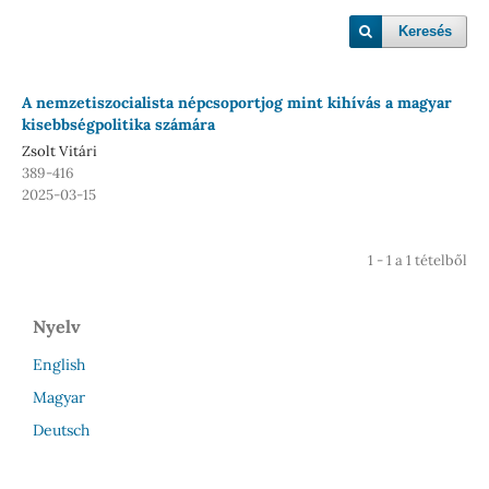
Keresés
A nemzetiszocialista népcsoportjog mint kihívás a magyar
kisebbségpolitika számára
Zsolt Vitári
389-416
2025-03-15
1 - 1 a 1 tételből
Nyelv
English
Magyar
Deutsch