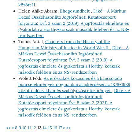
között II.
Helen Ahlke Abram,
Ehegesundheit
,
Díké - A Márkus
Dezső Összehasonlító Jogtörténeti Kutatócsoport
folyóirata: Évf. 3 szám 2 (2019): A jogfosztás elmélete és
gyakorlata a Horthy-korszak második felében és az NS-
rendszerben
Tamás Antal,
Chapters from the History of the
Hungarian Ministry of Justice in World War II
,
Díké - A
Márkus Dezső Összehasonlító Jogtörténeti
Kutatócsoport folyóirata: Évf. 3 szám 2 (2019): A
jogfosztás elmélete és gyakorlata a Horthy-korszak
második felében és az NS-rendszerben
Violett Fődi,
Az erőszakos közösülés és a kapcsolódó
bűncselekmények dogmatikai alapkérdései az 1878-1989
közötti időszakban és szabályozási előzményei
,
Díké - A
Márkus Dezső Összehasonlító Jogtörténeti
Kutatócsoport folyóirata: Évf. 5 szám 2 (2021): A
jogfosztás elmélete és gyakorlata a Horthy-korszak
második felében és az NS-rendszerben
<<
<
8
9
10
11
12
13
14
15
16
17
>
>>