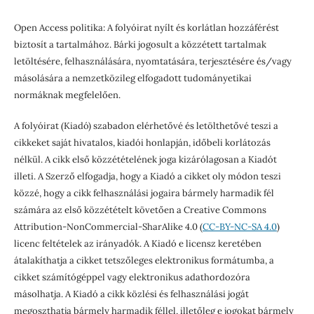
Open Access politika: A folyóirat nyílt és korlátlan hozzáférést
biztosít a tartalmához. Bárki jogosult a közzétett tartalmak
letöltésére, felhasználására, nyomtatására, terjesztésére és/vagy
másolására a nemzetközileg elfogadott tudományetikai
normáknak megfelelően.
A folyóirat (Kiadó) szabadon elérhetővé és letölthetővé teszi a
cikkeket saját hivatalos, kiadói honlapján, időbeli korlátozás
nélkül. A cikk első közzétételének joga kizárólagosan a Kiadót
illeti. A Szerző elfogadja, hogy a Kiadó a cikket oly módon teszi
közzé, hogy a cikk felhasználási jogaira bármely harmadik fél
számára az első közzétételt követően a Creative Commons
Attribution-NonCommercial-SharAlike 4.0 (
CC-BY-NC-SA 4.0
)
licenc feltételek az irányadók. A Kiadó e licensz keretében
átalakíthatja a cikket tetszőleges elektronikus formátumba, a
cikket számítógéppel vagy elektronikus adathordozóra
másolhatja. A Kiadó a cikk közlési és felhasználási jogát
megoszthatja bármely harmadik féllel, illetőleg e jogokat bármely