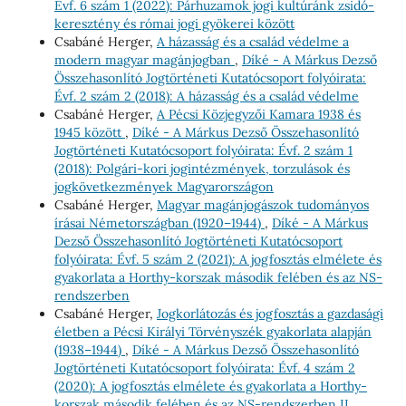
Évf. 6 szám 1 (2022): Párhuzamok jogi kultúránk zsidó-
keresztény és római jogi gyökerei között
Csabáné Herger,
A házasság és a család védelme a
modern magyar magánjogban
,
Díké - A Márkus Dezső
Összehasonlító Jogtörténeti Kutatócsoport folyóirata:
Évf. 2 szám 2 (2018): A házasság és a család védelme
Csabáné Herger,
A Pécsi Közjegyzői Kamara 1938 és
1945 között
,
Díké - A Márkus Dezső Összehasonlító
Jogtörténeti Kutatócsoport folyóirata: Évf. 2 szám 1
(2018): Polgári-kori jogintézmények, torzulások és
jogkövetkezmények Magyarországon
Csabáné Herger,
Magyar magánjogászok tudományos
írásai Németországban (1920–1944)
,
Díké - A Márkus
Dezső Összehasonlító Jogtörténeti Kutatócsoport
folyóirata: Évf. 5 szám 2 (2021): A jogfosztás elmélete és
gyakorlata a Horthy-korszak második felében és az NS-
rendszerben
Csabáné Herger,
Jogkorlátozás és jogfosztás a gazdasági
életben a Pécsi Királyi Törvényszék gyakorlata alapján
(1938–1944)
,
Díké - A Márkus Dezső Összehasonlító
Jogtörténeti Kutatócsoport folyóirata: Évf. 4 szám 2
(2020): A jogfosztás elmélete és gyakorlata a Horthy-
korszak második felében és az NS-rendszerben II.