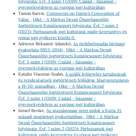
folyóirata: Évf. 3 szám 1 (2019): Család - házasság -
gyermekvédelem az európai jogi kultúrában
Tamás Barcsi,
Comments on Dante’s Conception of
Value
,
Díké - A Márkus Dezső Összehasonlító
Jogtörténeti Kutatócsoport folyóirata: Évf. 7 szám 2
(2023): Párhuzamok jogi kultúránk zsidó-keresztény és
római jogi gyökerei között II.
Adrienn Rékasiné Adamkó,
Az örökbefogadás bírósági
gyakorlata (1953–2014)
,
Díké - A Márkus Dezső
Összehasonlító Jogtörténeti Kutatócsoport folyóirata:
Évf. 3 szám 1 (2019): Család - házasság -
gyermekvédelem az európai jogi kultúrában
Katalin Visontai-Szabó,
A szülői felügyelet tartalmának
és rendezésének jogtörténeti fejlődése Magyarországon
a 19-20. században
,
Díké - A Márkus Dezső
Összehasonlító Jogtörténeti Kutatócsoport folyóirata:
Évf. 3 szám 1 (2019): Család - házasság -
gyermekvédelem az európai jogi kultúrában
József Benke,
Az igazságosság mint indok a Kúria 21.
századi magánjogi gyakorlatában
,
Díké - A Márkus
Dezső Összehasonlító Jogtörténeti Kutatócsoport
folyóirata: Évf. 7 szám 2 (2023): Párhuzamok jogi
kultúránk zsidó-keresztény és római jogi gyökerei