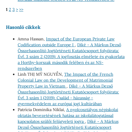
1
2
3
>
>>
Hasonló cikkek
Amna Hassan,
Impact of the European Private Law
Codification outside Europe I
,
Díké - A Márkus Dezső
Összehasonlító Jogtörténeti Kutatócsoport folyóirata:
Évf. 3 szám 2 (2019): A jogfosztás elmélete és gyakorlata
a Horthy-korszak második felében és az NS-
rendszerben
Linh THỊ MỸ NGUYỄN,
The Impact of the French
Colonial Law on the Development of Matrimonial
Property Law in Vietnam
,
Díké - A Márkus Dezső
Összehasonlító Jogtörténeti Kutatócsoport folyóirata:
Évf. 3 szám 1 (2019): Család - házasság -
gyermekvédelem az európai jogi kultúrában
Patrícia Dominika Niklai,
A nyolcosztályos népiskolai
oktatás bevezetésének hatása az iskolalátogatással
kapcsolatos szülői felügyeleti jogra
,
Díké - A Márkus
Dezső Összehasonlító Jogtörténeti Kutatócsoport