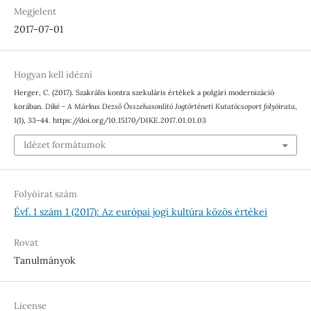
Megjelent
2017-07-01
Hogyan kell idézni
Herger, C. (2017). Szakrális kontra szekuláris értékek a polgári modernizáció
korában.
Díké - A Márkus Dezső Összehasonlító Jogtörténeti Kutatócsoport folyóirata
,
1
(1), 33–44. https://doi.org/10.15170/DIKE.2017.01.01.03
Idézet formátumok
Folyóirat szám
Évf. 1 szám 1 (2017): Az európai jogi kultúra közös értékei
Rovat
Tanulmányok
License