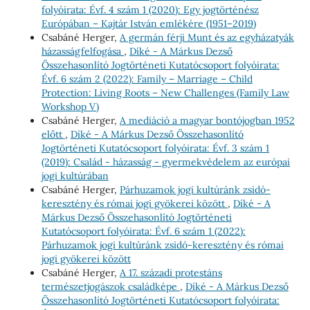
folyóirata: Évf. 4 szám 1 (2020): Egy jogtörténész
Európában – Kajtár István emlékére (1951–2019)
Csabáné Herger,
A germán férji Munt és az egyházatyák
házasságfelfogása
,
Díké - A Márkus Dezső
Összehasonlító Jogtörténeti Kutatócsoport folyóirata:
Évf. 6 szám 2 (2022): Family – Marriage – Child
Protection: Living Roots – New Challenges (Family Law
Workshop V)
Csabáné Herger,
A mediáció a magyar bontójogban 1952
előtt
,
Díké - A Márkus Dezső Összehasonlító
Jogtörténeti Kutatócsoport folyóirata: Évf. 3 szám 1
(2019): Család - házasság - gyermekvédelem az európai
jogi kultúrában
Csabáné Herger,
Párhuzamok jogi kultúránk zsidó-
keresztény és római jogi gyökerei között
,
Díké - A
Márkus Dezső Összehasonlító Jogtörténeti
Kutatócsoport folyóirata: Évf. 6 szám 1 (2022):
Párhuzamok jogi kultúránk zsidó-keresztény és római
jogi gyökerei között
Csabáné Herger,
A 17. századi protestáns
természetjogászok családképe
,
Díké - A Márkus Dezső
Összehasonlító Jogtörténeti Kutatócsoport folyóirata: