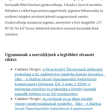
harmadik féllel közösen gyakorolhatja. A Kiadó a Szerző nevében
felléphet a cikkel kapcsolatos jogsértések, jogtalan felhasználás és
szellemi tulajdon sérelmét jelentő magatartások esetén.
Gyakorolhatja mindazon jogokat, amelyeket a fent megjelölt „CC
BY NC SA 4.0” licenc feltételek lehetővé tesznek harmadik felek
számára.
Ugyanannak a szerző(k)nek a legtöbbet olvasott
cikkei
Csabáné Herger,
A Pécsi Királyi Törvényszék ítélkezési
gyakorlata a III. zsidótörvény hatályba lépését követően
,
Díké - A Márkus Dezső Összehasonlító Jogtörténeti
Kutatócsoport folyóirata: Évf. 3 szám 2 (2019): A
jogfosztás elmélete és gyakorlata a Horthy-korszak
második felében és az NS-rendszerben
Csabáné Herger,
Az egyházak és az állam közötti
viszony modernizálásának modelljei
,
Díké - A Márkus
Dezső Összehasonlító Jogtörténeti Kutatócsoport