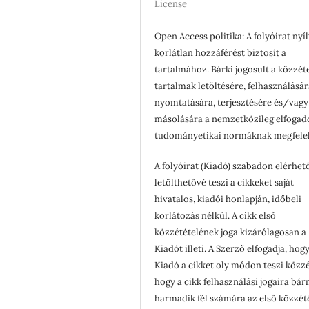
License
Open Access politika: A folyóirat nyíl
korlátlan hozzáférést biztosít a
tartalmához. Bárki jogosult a közzét
tartalmak letöltésére, felhasználásár
nyomtatására, terjesztésére és/vagy
másolására a nemzetközileg elfogad
tudományetikai normáknak megfele
A folyóirat (Kiadó) szabadon elérhet
letölthetővé teszi a cikkeket saját
hivatalos, kiadói honlapján, időbeli
korlátozás nélkül. A cikk első
közzétételének joga kizárólagosan a
Kiadót illeti. A Szerző elfogadja, hogy
Kiadó a cikket oly módon teszi közzé
hogy a cikk felhasználási jogaira bá
harmadik fél számára az első közzét