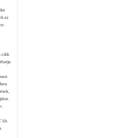
ike
lek az
en
 cikk
thatja
ösen
ében
tések,
ajdon
n.
C SA
k