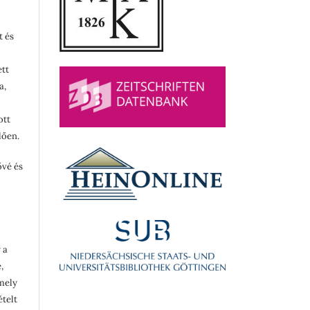
t és
ett
a,
ott
lően.
ővé és
 a
,
rmely
ételt