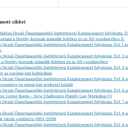
asott cikkei
Márkus Dezső Összehasonlító Jogtörténeti Kutatócsoport folyóirata: Év
akorlata a Horthy-korszak második felében és az NS-rendszerben II.
 Dezső Összehasonlító Jogtörténeti Kutatócsoport folyóirata: Évf. 1 
i
 Dezső Összehasonlító Jogtörténeti Kutatócsoport folyóirata: Évf. 3 
ata a Horthy-korszak második felében és az NS-rendszerben
 Dezső Összehasonlító Jogtörténeti Kutatócsoport folyóirata: Évf. 3 
m az európai jogi kultúrában
 Dezső Összehasonlító Jogtörténeti Kutatócsoport folyóirata: Évf. 6 
eresztény és római jogi gyökerei között
 Dezső Összehasonlító Jogtörténeti Kutatócsoport folyóirata: Évf. 6 
tion: Living Roots – New Challenges (Family Law Workshop V)
 Dezső Összehasonlító Jogtörténeti Kutatócsoport folyóirata: Évf. 7 
 Dezső Összehasonlító Jogtörténeti Kutatócsoport folyóirata: Évf. 4 
ár István emlékére (1951–2019)
 Dezső Összehasonlító Jogtörténeti Kutatócsoport folyóirata: Évf. 4 