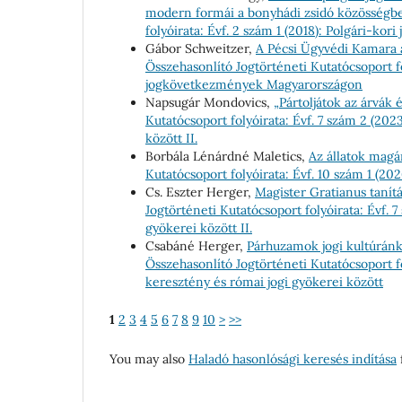
modern formái a bonyhádi zsidó közösség
folyóirata: Évf. 2 szám 1 (2018): Polgári-
Gábor Schweitzer,
A Pécsi Ügyvédi Kamara 
Összehasonlító Jogtörténeti Kutatócsoport fo
jogkövetkezmények Magyarországon
Napsugár Mondovics,
„Pártoljátok az árvák
Kutatócsoport folyóirata: Évf. 7 szám 2 (20
között II.
Borbála Lénárdné Maletics,
Az állatok magá
Kutatócsoport folyóirata: Évf. 10 szám 
Cs. Eszter Herger,
Magister Gratianus tanít
Jogtörténeti Kutatócsoport folyóirata: Évf. 
gyökerei között II.
Csabáné Herger,
Párhuzamok jogi kultúránk
Összehasonlító Jogtörténeti Kutatócsoport fo
keresztény és római jogi gyökerei között
1
2
3
4
5
6
7
8
9
10
>
>>
You may also
Haladó hasonlósági keresés indítása
f