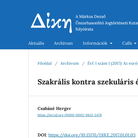
Aktuális
Archívum
Információk
Calls
Főoldal
/
Archívum
/
Évf. 1 szám 1 (2017): Az eur
Szakrális kontra szekuláris
Csabáné Herger
https://orcid.org/0000-0002-9432-2478
DOI:
https://doi.org/10.15170/DIKE.2017.01.01.03