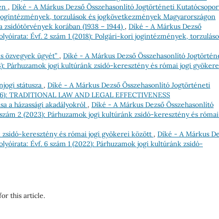
ben
,
Díké - A Márkus Dezső Összehasonlító Jogtörténeti Kutatócsopor
kori jogintézmények, torzulások és jogkövetkezmények Magyarországon
a zsidótörvények korában (1938 – 1944)
,
Díké - A Márkus Dezső
lyóirata: Évf. 2 szám 1 (2018): Polgári-kori jogintézmények, torzulás
 és özvegyek ügyét”
,
Díké - A Márkus Dezső Összehasonlító Jogtörtén
23): Párhuzamok jogi kultúránk zsidó-keresztény és római jogi gyökere
njogi státusza
,
Díké - A Márkus Dezső Összehasonlító Jogtörténeti
1 (2026): TRADITIONAL LAW AND LEGAL EFFECTIVENESS
ása a házassági akadályokról
,
Díké - A Márkus Dezső Összehasonlító
7 szám 2 (2023): Párhuzamok jogi kultúránk zsidó-keresztény és római
 zsidó-keresztény és római jogi gyökerei között
,
Díké - A Márkus D
lyóirata: Évf. 6 szám 1 (2022): Párhuzamok jogi kultúránk zsidó-
or this article.