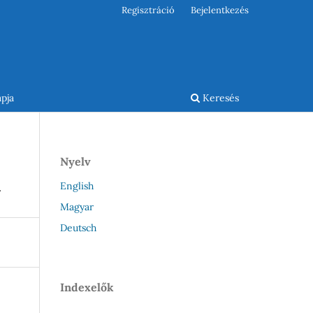
Regisztráció
Bejelentkezés
pja
Keresés
Nyelv
n
English
Magyar
Deutsch
Indexelők