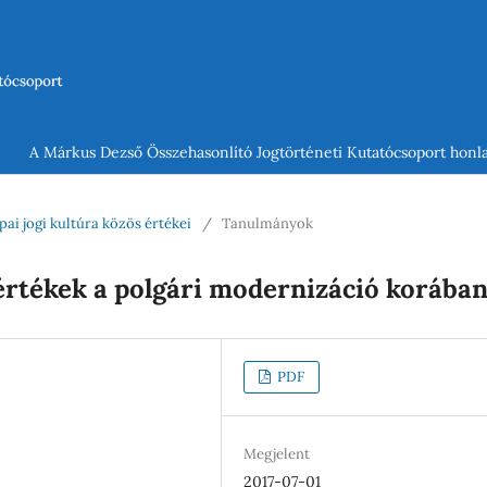
A Márkus Dezső Összehasonlító Jogtörténeti Kutatócsoport honla
ópai jogi kultúra közös értékei
/
Tanulmányok
 értékek a polgári modernizáció korába
PDF
Megjelent
2017-07-01