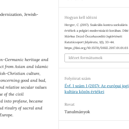
modernization, Jewish-
Hogyan kell idézni
Herger, C. (2017). Szakrális kontra szekuláris
értékek a polgári modernizáció korában.
Díké
Márkus Dezső Összehasonlító Jogtörténeti
Kutatócsoport folyóirata
,
1
(1), 33–44.
https://doi.org/10.15170/DIKE.2017.01.01.03
Idézet formátumok
man-Germanic heritage and
tact from Asian and islamic
ish-Christian culture,
Folyóirat szám
 concerning good and bad,
Évf. 1 szám 1 (2017): Az európai jogi
nd relative secular values
kultúra közös értékei
e of the civil
ed into profane, became
Rovat
d rivalry of sacral and
Tanulmányok
 Europe.