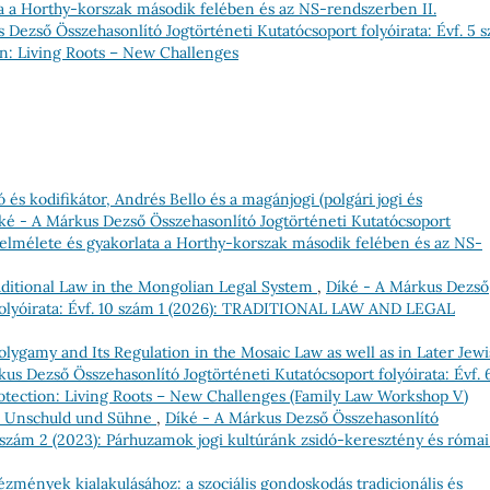
ta a Horthy-korszak második felében és az NS-rendszerben II.
 Dezső Összehasonlító Jogtörténeti Kutatócsoport folyóirata: Évf. 5 
ion: Living Roots – New Challenges
és kodifikátor, Andrés Bello és a magánjogi (polgári jogi és
ké - A Márkus Dezső Összehasonlító Jogtörténeti Kutatócsoport
ás elmélete és gyakorlata a Horthy-korszak második felében és az NS-
aditional Law in the Mongolian Legal System
,
Díké - A Márkus Dezső
 folyóirata: Évf. 10 szám 1 (2026): TRADITIONAL LAW AND LEGAL
ygamy and Its Regulation in the Mosaic Law as well as in Later Jewi
us Dezső Összehasonlító Jogtörténeti Kutatócsoport folyóirata: Évf. 
rotection: Living Roots – New Challenges (Family Law Workshop V)
d, Unschuld und Sühne
,
Díké - A Márkus Dezső Összehasonlító
7 szám 2 (2023): Párhuzamok jogi kultúránk zsidó-keresztény és római
tézmények kialakulásához: a szociális gondoskodás tradicionális és