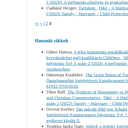
2 (2020): A jogfosztás elmélete és gyakorla
Csabáné Herger,
Tartalom
,
Díké - A Márkus
1 (2021): Family – Marriage – Child Protect
<<
<
1
2
3
Hasonló cikkek
Gábor Hamza,
A jeles humanista gondolkodó 
kereskedelmi jogi) kodifikáció Chilében
,
Dí
folyóirata: Évf. 5 szám 2 (2021): A jogfoszt
rendszerben
Odontuya Kuukhlee,
The Legal Status of Tr
Összehasonlító Jogtörténeti Kutatócsoport
EFFECTIVENESS
Tibor Ruff,
The Problem of Monogamy vs. Pol
and Christian Commentaries
,
Díké - A Márk
szám 2 (2022): Family – Marriage – Child P
Gernot Kocher,
Das sakrale Bild von Schul
Jogtörténeti Kutatócsoport folyóirata: Évf. 
gyökerei között II.
Teodóra Janka Nagy,
Adatok a polgári jogin