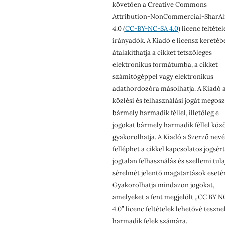
követően a Creative Commons
Attribution-NonCommercial-SharAl
4.0 (
CC-BY-NC-SA 4.0
) licenc feltéte
irányadók. A Kiadó e licensz keretéb
átalakíthatja a cikket tetszőleges
elektronikus formátumba, a cikket
számítógéppel vagy elektronikus
adathordozóra másolhatja. A Kiadó a
közlési és felhasználási jogát megosz
bármely harmadik féllel, illetőleg e
jogokat bármely harmadik féllel köz
gyakorolhatja. A Kiadó a Szerző nev
felléphet a cikkel kapcsolatos jogsér
jogtalan felhasználás és szellemi tul
sérelmét jelentő magatartások eseté
Gyakorolhatja mindazon jogokat,
amelyeket a fent megjelölt „CC BY N
4.0” licenc feltételek lehetővé teszne
harmadik felek számára.