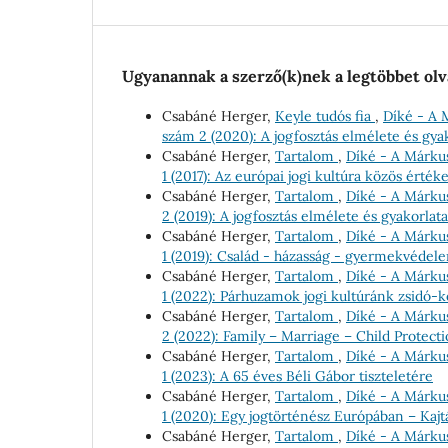
Ugyanannak a szerző(k)nek a legtöbbet olv
Csabáné Herger,
Keyle tudós fia
,
Díké - A 
szám 2 (2020): A jogfosztás elmélete és gy
Csabáné Herger,
Tartalom
,
Díké - A Márkus
1 (2017): Az európai jogi kultúra közös értéke
Csabáné Herger,
Tartalom
,
Díké - A Márkus
2 (2019): A jogfosztás elmélete és gyakorl
Csabáné Herger,
Tartalom
,
Díké - A Márkus
1 (2019): Család - házasság - gyermekvédele
Csabáné Herger,
Tartalom
,
Díké - A Márkus
1 (2022): Párhuzamok jogi kultúránk zsidó-k
Csabáné Herger,
Tartalom
,
Díké - A Márkus
2 (2022): Family – Marriage – Child Protec
Csabáné Herger,
Tartalom
,
Díké - A Márkus
1 (2023): A 65 éves Béli Gábor tiszteletére
Csabáné Herger,
Tartalom
,
Díké - A Márkus
1 (2020): Egy jogtörténész Európában – Kajt
Csabáné Herger,
Tartalom
,
Díké - A Márkus