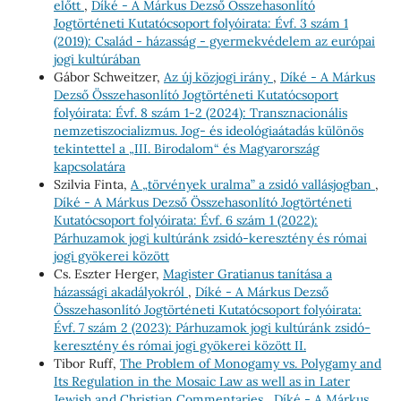
előtt
,
Díké - A Márkus Dezső Összehasonlító
Jogtörténeti Kutatócsoport folyóirata: Évf. 3 szám 1
(2019): Család - házasság - gyermekvédelem az európai
jogi kultúrában
Gábor Schweitzer,
Az új közjogi irány
,
Díké - A Márkus
Dezső Összehasonlító Jogtörténeti Kutatócsoport
folyóirata: Évf. 8 szám 1-2 (2024): Transznacionális
nemzetiszocializmus. Jog- és ideológiaátadás különös
tekintettel a „III. Birodalom“ és Magyarország
kapcsolatára
Szilvia Finta,
A „törvények uralma” a zsidó vallásjogban
,
Díké - A Márkus Dezső Összehasonlító Jogtörténeti
Kutatócsoport folyóirata: Évf. 6 szám 1 (2022):
Párhuzamok jogi kultúránk zsidó-keresztény és római
jogi gyökerei között
Cs. Eszter Herger,
Magister Gratianus tanítása a
házassági akadályokról
,
Díké - A Márkus Dezső
Összehasonlító Jogtörténeti Kutatócsoport folyóirata:
Évf. 7 szám 2 (2023): Párhuzamok jogi kultúránk zsidó-
keresztény és római jogi gyökerei között II.
Tibor Ruff,
The Problem of Monogamy vs. Polygamy and
Its Regulation in the Mosaic Law as well as in Later
Jewish and Christian Commentaries
,
Díké - A Márkus