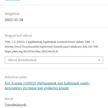
Megjelent
2022-12-28
Hogyan kell idézni
Tóth, J. Z. (2022). A jogállamiság fogalmának eszmetörténeti vázlata.
Díké - A
Márkus Dezső Összehasonlító Jogtörténeti Kutatócsoport folyóirata
,
6
(1), 241–256.
https://doi.org/10.15170/Dike.2022.06.01.16
Idézet formátumok
Folyóirat szám
Évf. 6 szám 1 (2022): Párhuzamok jogi kultúránk zsidó-
keresztény és római jogi gyökerei között
Rovat
Tanulmányok