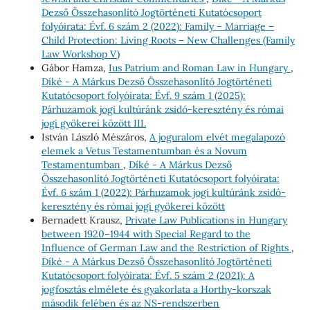
Dezső Összehasonlító Jogtörténeti Kutatócsoport
folyóirata: Évf. 6 szám 2 (2022): Family – Marriage –
Child Protection: Living Roots – New Challenges (Family
Law Workshop V)
Gábor Hamza,
Ius Patrium and Roman Law in Hungary
,
Díké - A Márkus Dezső Összehasonlító Jogtörténeti
Kutatócsoport folyóirata: Évf. 9 szám 1 (2025):
Párhuzamok jogi kultúránk zsidó-keresztény és római
jogi gyökerei között III.
István László Mészáros,
A joguralom elvét megalapozó
elemek a Vetus Testamentumban és a Novum
Testamentumban
,
Díké - A Márkus Dezső
Összehasonlító Jogtörténeti Kutatócsoport folyóirata:
Évf. 6 szám 1 (2022): Párhuzamok jogi kultúránk zsidó-
keresztény és római jogi gyökerei között
Bernadett Krausz,
Private Law Publications in Hungary
between 1920–1944 with Special Regard to the
Influence of German Law and the Restriction of Rights
,
Díké - A Márkus Dezső Összehasonlító Jogtörténeti
Kutatócsoport folyóirata: Évf. 5 szám 2 (2021): A
jogfosztás elmélete és gyakorlata a Horthy-korszak
második felében és az NS-rendszerben