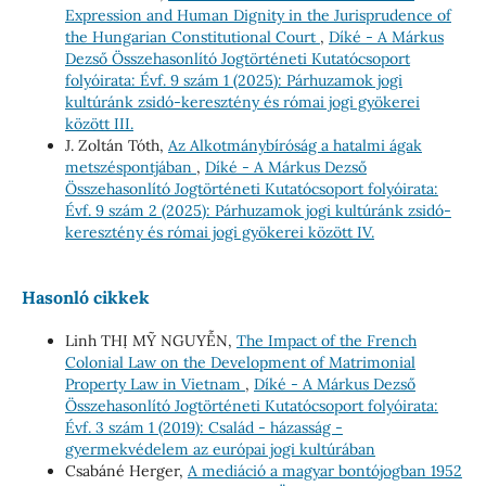
Expression and Human Dignity in the Jurisprudence of
the Hungarian Constitutional Court
,
Díké - A Márkus
Dezső Összehasonlító Jogtörténeti Kutatócsoport
folyóirata: Évf. 9 szám 1 (2025): Párhuzamok jogi
kultúránk zsidó-keresztény és római jogi gyökerei
között III.
J. Zoltán Tóth,
Az Alkotmánybíróság a hatalmi ágak
metszéspontjában
,
Díké - A Márkus Dezső
Összehasonlító Jogtörténeti Kutatócsoport folyóirata:
Évf. 9 szám 2 (2025): Párhuzamok jogi kultúránk zsidó-
keresztény és római jogi gyökerei között IV.
Hasonló cikkek
Linh THỊ MỸ NGUYỄN,
The Impact of the French
Colonial Law on the Development of Matrimonial
Property Law in Vietnam
,
Díké - A Márkus Dezső
Összehasonlító Jogtörténeti Kutatócsoport folyóirata:
Évf. 3 szám 1 (2019): Család - házasság -
gyermekvédelem az európai jogi kultúrában
Csabáné Herger,
A mediáció a magyar bontójogban 1952