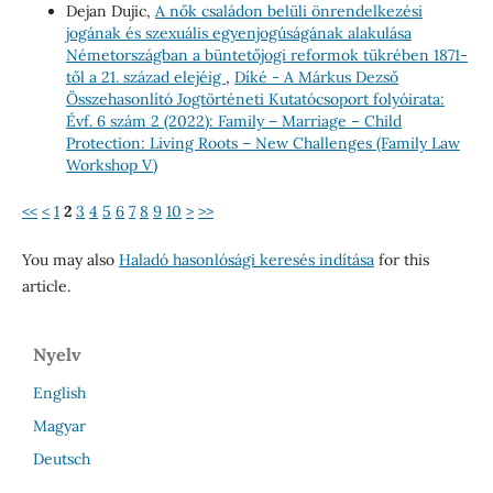
Dejan Dujic,
A nők családon belüli önrendelkezési
jogának és szexuális egyenjogúságának alakulása
Németországban a büntetőjogi reformok tükrében 1871-
től a 21. század elejéig
,
Díké - A Márkus Dezső
Összehasonlító Jogtörténeti Kutatócsoport folyóirata:
Évf. 6 szám 2 (2022): Family – Marriage – Child
Protection: Living Roots – New Challenges (Family Law
Workshop V)
<<
<
1
2
3
4
5
6
7
8
9
10
>
>>
You may also
Haladó hasonlósági keresés indítása
for this
article.
Nyelv
English
Magyar
Deutsch