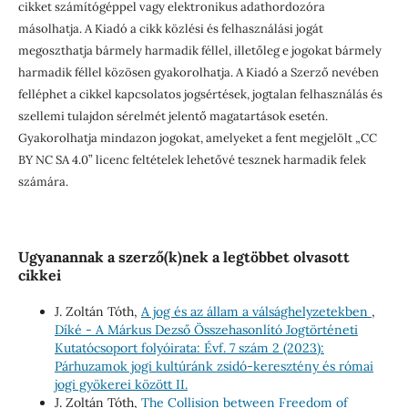
cikket számítógéppel vagy elektronikus adathordozóra
másolhatja. A Kiadó a cikk közlési és felhasználási jogát
megoszthatja bármely harmadik féllel, illetőleg e jogokat bármely
harmadik féllel közösen gyakorolhatja. A Kiadó a Szerző nevében
felléphet a cikkel kapcsolatos jogsértések, jogtalan felhasználás és
szellemi tulajdon sérelmét jelentő magatartások esetén.
Gyakorolhatja mindazon jogokat, amelyeket a fent megjelölt „CC
BY NC SA 4.0” licenc feltételek lehetővé tesznek harmadik felek
számára.
Ugyanannak a szerző(k)nek a legtöbbet olvasott
cikkei
J. Zoltán Tóth,
A jog és az állam a válsághelyzetekben
,
Díké - A Márkus Dezső Összehasonlító Jogtörténeti
Kutatócsoport folyóirata: Évf. 7 szám 2 (2023):
Párhuzamok jogi kultúránk zsidó-keresztény és római
jogi gyökerei között II.
J. Zoltán Tóth,
The Collision between Freedom of