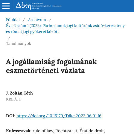
Főoldal
/
Archívum
/
Évf. 6 szám 1 (2022): Párhuzamok jogi kultúránk zsidó-keresztény
és római jogi gyökerei között
/
Tanulmányok
A jogállamiság fogalmának
eszmetörténeti vázlata
J. Zoltán Tóth
KRE ÁJK
DOI:
https://doi.org/10.15170/Dike.2022.06.01.16
Kulcsszavak:
rule of law, Rechtsstaat, État de droit,