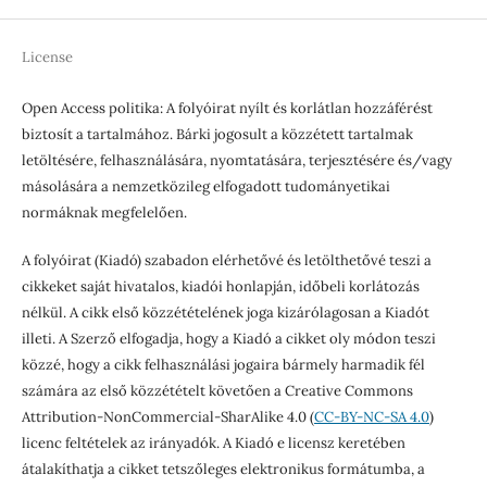
License
Open Access politika: A folyóirat nyílt és korlátlan hozzáférést
biztosít a tartalmához. Bárki jogosult a közzétett tartalmak
letöltésére, felhasználására, nyomtatására, terjesztésére és/vagy
másolására a nemzetközileg elfogadott tudományetikai
normáknak megfelelően.
A folyóirat (Kiadó) szabadon elérhetővé és letölthetővé teszi a
cikkeket saját hivatalos, kiadói honlapján, időbeli korlátozás
nélkül. A cikk első közzétételének joga kizárólagosan a Kiadót
illeti. A Szerző elfogadja, hogy a Kiadó a cikket oly módon teszi
közzé, hogy a cikk felhasználási jogaira bármely harmadik fél
számára az első közzétételt követően a Creative Commons
Attribution-NonCommercial-SharAlike 4.0 (
CC-BY-NC-SA 4.0
)
licenc feltételek az irányadók. A Kiadó e licensz keretében
átalakíthatja a cikket tetszőleges elektronikus formátumba, a