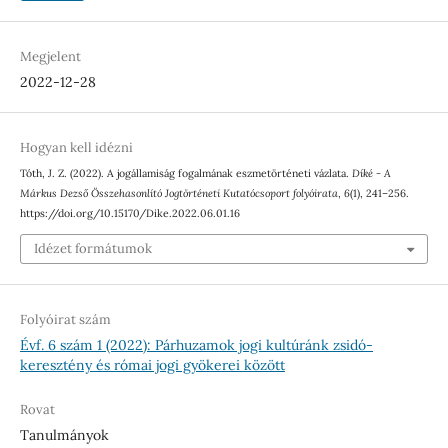
Megjelent
2022-12-28
Hogyan kell idézni
Tóth, J. Z. (2022). A jogállamiság fogalmának eszmetörténeti vázlata.
Díké - A
Márkus Dezső Összehasonlító Jogtörténeti Kutatócsoport folyóirata
,
6
(1), 241–256.
https://doi.org/10.15170/Dike.2022.06.01.16
Idézet formátumok
Folyóirat szám
Évf. 6 szám 1 (2022): Párhuzamok jogi kultúránk zsidó-
keresztény és római jogi gyökerei között
Rovat
Tanulmányok