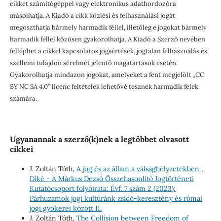
cikket számítógéppel vagy elektronikus adathordozóra
másolhatja. A Kiadó a cikk közlési és felhasználási jogát
megoszthatja bármely harmadik féllel, illetőleg e jogokat bármely
harmadik féllel közösen gyakorolhatja. A Kiadó a Szerző nevében
felléphet a cikkel kapcsolatos jogsértések, jogtalan felhasználás és
szellemi tulajdon sérelmét jelentő magatartások esetén.
Gyakorolhatja mindazon jogokat, amelyeket a fent megjelölt „CC
BY NC SA 4.0” licenc feltételek lehetővé tesznek harmadik felek
számára.
Ugyanannak a szerző(k)nek a legtöbbet olvasott
cikkei
J. Zoltán Tóth,
A jog és az állam a válsághelyzetekben
,
Díké - A Márkus Dezső Összehasonlító Jogtörténeti
Kutatócsoport folyóirata: Évf. 7 szám 2 (2023):
Párhuzamok jogi kultúránk zsidó-keresztény és római
jogi gyökerei között II.
J. Zoltán Tóth,
The Collision between Freedom of