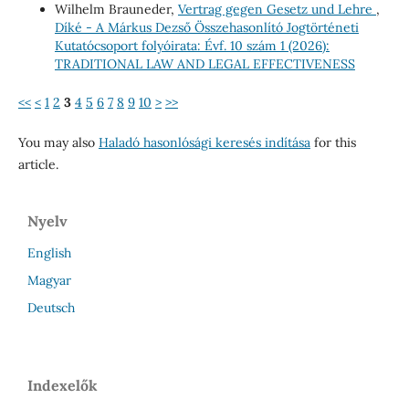
Wilhelm Brauneder,
Vertrag gegen Gesetz und Lehre
,
Díké - A Márkus Dezső Összehasonlító Jogtörténeti
Kutatócsoport folyóirata: Évf. 10 szám 1 (2026):
TRADITIONAL LAW AND LEGAL EFFECTIVENESS
<<
<
1
2
3
4
5
6
7
8
9
10
>
>>
You may also
Haladó hasonlósági keresés indítása
for this
article.
Nyelv
English
Magyar
Deutsch
Indexelők