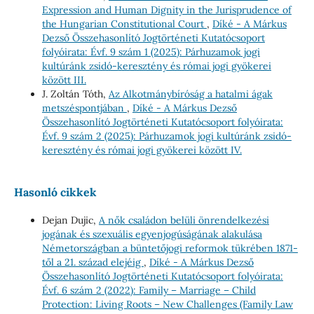
Expression and Human Dignity in the Jurisprudence of
the Hungarian Constitutional Court
,
Díké - A Márkus
Dezső Összehasonlító Jogtörténeti Kutatócsoport
folyóirata: Évf. 9 szám 1 (2025): Párhuzamok jogi
kultúránk zsidó-keresztény és római jogi gyökerei
között III.
J. Zoltán Tóth,
Az Alkotmánybíróság a hatalmi ágak
metszéspontjában
,
Díké - A Márkus Dezső
Összehasonlító Jogtörténeti Kutatócsoport folyóirata:
Évf. 9 szám 2 (2025): Párhuzamok jogi kultúránk zsidó-
keresztény és római jogi gyökerei között IV.
Hasonló cikkek
Dejan Dujic,
A nők családon belüli önrendelkezési
jogának és szexuális egyenjogúságának alakulása
Németországban a büntetőjogi reformok tükrében 1871-
től a 21. század elejéig
,
Díké - A Márkus Dezső
Összehasonlító Jogtörténeti Kutatócsoport folyóirata:
Évf. 6 szám 2 (2022): Family – Marriage – Child
Protection: Living Roots – New Challenges (Family Law