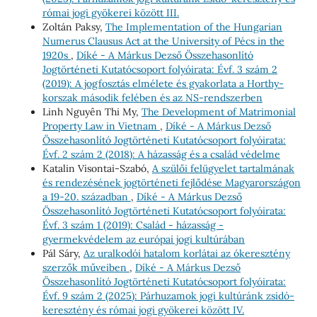
római jogi gyökerei között III.
Zoltán Paksy,
The Implementation of the Hungarian
Numerus Clausus Act at the University of Pécs in the
1920s
,
Díké - A Márkus Dezső Összehasonlító
Jogtörténeti Kutatócsoport folyóirata: Évf. 3 szám 2
(2019): A jogfosztás elmélete és gyakorlata a Horthy-
korszak második felében és az NS-rendszerben
Linh Nguyên Thi My,
The Development of Matrimonial
Property Law in Vietnam
,
Díké - A Márkus Dezső
Összehasonlító Jogtörténeti Kutatócsoport folyóirata:
Évf. 2 szám 2 (2018): A házasság és a család védelme
Katalin Visontai-Szabó,
A szülői felügyelet tartalmának
és rendezésének jogtörténeti fejlődése Magyarországon
a 19-20. században
,
Díké - A Márkus Dezső
Összehasonlító Jogtörténeti Kutatócsoport folyóirata:
Évf. 3 szám 1 (2019): Család - házasság -
gyermekvédelem az európai jogi kultúrában
Pál Sáry,
Az uralkodói hatalom korlátai az ókeresztény
szerzők műveiben
,
Díké - A Márkus Dezső
Összehasonlító Jogtörténeti Kutatócsoport folyóirata:
Évf. 9 szám 2 (2025): Párhuzamok jogi kultúránk zsidó-
keresztény és római jogi gyökerei között IV.