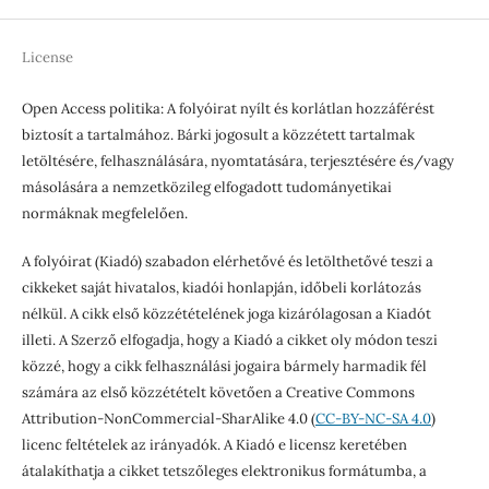
License
Open Access politika: A folyóirat nyílt és korlátlan hozzáférést
biztosít a tartalmához. Bárki jogosult a közzétett tartalmak
letöltésére, felhasználására, nyomtatására, terjesztésére és/vagy
másolására a nemzetközileg elfogadott tudományetikai
normáknak megfelelően.
A folyóirat (Kiadó) szabadon elérhetővé és letölthetővé teszi a
cikkeket saját hivatalos, kiadói honlapján, időbeli korlátozás
nélkül. A cikk első közzétételének joga kizárólagosan a Kiadót
illeti. A Szerző elfogadja, hogy a Kiadó a cikket oly módon teszi
közzé, hogy a cikk felhasználási jogaira bármely harmadik fél
számára az első közzétételt követően a Creative Commons
Attribution-NonCommercial-SharAlike 4.0 (
CC-BY-NC-SA 4.0
)
licenc feltételek az irányadók. A Kiadó e licensz keretében
átalakíthatja a cikket tetszőleges elektronikus formátumba, a