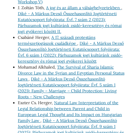
Workshop V)
J. Zoltán Tóth,
A jog és az állam a válsághelyzetekben
,
Díké - A Márkus Dezső Összehasonlító Jogtörténeti
Kutatócsoport folyóirata: Évf. 7 szám 2 (2023):
Párhuzamok jogi kultúránk zsidó-keresztény és római
jogi gyökerei között II.
Csabáné Herger,
A 17. századi protestáns
természetjogászok családképe
,
Díké - A Márkus Dezső
Összehasonlító Jogtörténeti Kutatócsoport folyóirata:
Évf. 6 szám 1 (2022): Párhuzamok jogi kultúránk zsidó-
keresztény és római jogi gyökerei között
Mohamad Alkhaled,
The Survival of Sharia Islamic
Divorce Law in the Syrian and Egyptian Personal Status
Laws
,
Díké - A Márkus Dezső Összehasonlító
Jogtörténeti Kutatócsoport folyóirata: Évf. 5 szám 1
(2021): Family – Marriage – Child Protection: Living
Roots – New Challenges
Eszter Cs. Herger,
Natural Law Interpretation of the
Legal Relationship between Parent and Child in
European Legal Thought and Its Impact on Hungarian
Family Law
,
Díké - A Márkus Dezső Összehasonlító
Jogtörténeti Kutatócsoport folyóirata: Évf. 9 szám 1
(2025): Párhuzamok jogi kultúránk zsidó-keresztény és