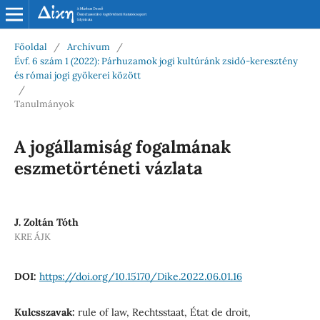
Főoldal
/
Archívum
/
Évf. 6 szám 1 (2022): Párhuzamok jogi kultúránk zsidó-keresztény
és római jogi gyökerei között
/
Tanulmányok
A jogállamiság fogalmának
eszmetörténeti vázlata
J. Zoltán Tóth
KRE ÁJK
DOI:
https://doi.org/10.15170/Dike.2022.06.01.16
Kulcsszavak:
rule of law, Rechtsstaat, État de droit,