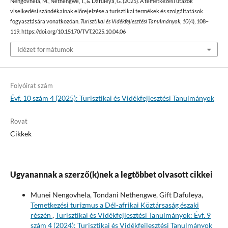
Nengovhela, M., Nethengwe, T., & Dafuleya, G. (2025). A temetkezési utazók
viselkedési szándékainak előrejelzése a turisztikai termékek és szolgáltatások
fogyasztására vonatkozóan.
Turisztikai és Vidékfejlesztési Tanulmányok
,
10
(4), 108–
119. https://doi.org/10.15170/TVT.2025.10.04.06
Idézet formátumok
Folyóirat szám
Évf. 10 szám 4 (2025): Turisztikai és Vidékfejlesztési Tanulmányok
Rovat
Cikkek
Ugyanannak a szerző(k)nek a legtöbbet olvasott cikkei
Munei Nengovhela, Tondani Nethengwe, Gift Dafuleya,
Temetkezési turizmus a Dél-afrikai Köztársaság északi
részén
,
Turisztikai és Vidékfejlesztési Tanulmányok: Évf. 9
szám 4 (2024): Turisztikai és Vidékfejlesztési Tanulmányok