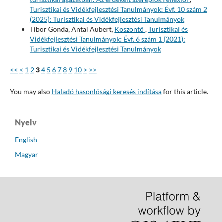
Turisztikai és Vidékfejlesztési Tanulmányok: Évf. 10 szám 2
(2025): Turisztikai és Vidékfejlesztési Tanulmányok
Tibor Gonda, Antal Aubert,
Köszöntő
,
Turisztikai és
Vidékfejlesztési Tanulmányok: Évf. 6 szám 1 (2021):
Turisztikai és Vidékfejlesztési Tanulmányok
<<
<
1
2
3
4
5
6
7
8
9
10
>
>>
You may also
Haladó hasonlósági keresés indítása
for this article.
Nyelv
English
Magyar