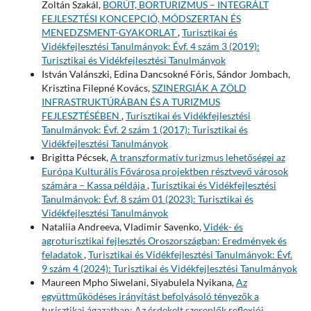
Zoltán Szakál,
BORÚT, BORTURIZMUS – INTEGRÁLT
FEJLESZTÉSI KONCEPCIÓ, MÓDSZERTAN ÉS
MENEDZSMENT-GYAKORLAT
,
Turisztikai és
Vidékfejlesztési Tanulmányok: Évf. 4 szám 3 (2019):
Turisztikai és Vidékfejlesztési Tanulmányok
István Valánszki, Edina Dancsokné Fóris, Sándor Jombach,
Krisztina Filepné Kovács,
SZINERGIÁK A ZÖLD
INFRASTRUKTÚRÁBAN ÉS A TURIZMUS
FEJLESZTÉSÉBEN
,
Turisztikai és Vidékfejlesztési
Tanulmányok: Évf. 2 szám 1 (2017): Turisztikai és
Vidékfejlesztési Tanulmányok
Brigitta Pécsek,
A transzformatív turizmus lehetőségei az
Európa Kulturális Fővárosa projektben résztvevő városok
számára – Kassa példája
,
Turisztikai és Vidékfejlesztési
Tanulmányok: Évf. 8 szám 01 (2023): Turisztikai és
Vidékfejlesztési Tanulmányok
Nataliia Andreeva, Vladimir Savenko,
Vidék- és
agroturisztikai fejlesztés Oroszországban: Eredmények és
feladatok
,
Turisztikai és Vidékfejlesztési Tanulmányok: Évf.
9 szám 4 (2024): Turisztikai és Vidékfejlesztési Tanulmányok
Maureen Mpho Siwelani, Siyabulela Nyikana,
Az
együttműködéses irányítást befolyásoló tényezők a
turisztikai ágazatban: Az érdekelt szereplők reflexiói
,