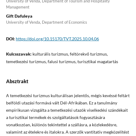
University of Venda, Department of Tourism and Hospitality
Management
Gift Dafuleya
University of Venda, Department of Economics
DOI:
https://doi.org/10.15170/TVT.2025.10.04.06
Kulcsszavak:
kulturális turizmus, feltörekvő turizmus,
temetkezési turizmus, falusi turizmus, turisztikai magatartás
Absztrakt
A temetkezési turizmus kulturálisan jelentős, mégis kevéssé feltárt
belföldi utazási formává vált Dél-Afrikában. Ez a tanulmány
empirikusan vizsgálta a temetkezési utazók viselkedési szándékait
a turisztikai termékek és szolgáltatások fogyasztására
vonatkozóan, különös tekintettel a szállásra, a közlekedésre,
valamint az ételekre és italokra. A szerzők vantitatív megközelítést