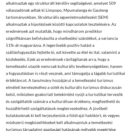
alkalmaztak egy strukturált kérdőív segítségével, amelyet 509
válaszadónak adtak ki Limpopo, Mpumalanga és Gauteng
tartományokban. Strukturális egyenletmodellezést (SEM)
alkalmaztak a hipotézisek közötti kapcsolatok tesztelésére. Az
eredmények azt mutatták, hogy mindhárom prediktor
szignifikánsan befolyásolta a viselkedési szándékot, a variancia
51%-át magyarázva. A legerősebb pozitív hatást a
szállásfogyasztás fejtette ki, ezt követte az étel és ital, valamint a
közlekedés. Ezek az eredmények rávilágítanak arra, hogy a
temetkezési utazók nemcsak kulturális tevékenységekben, hanem
a fogyasztásban is részt vesznek, ami támogatja a tágabb turisztikai
értékláncot. A tanulmány hozzájárul a temetkezési turizmus
elméleti keretezéséhez a sötét és kulturális turizmus diskurzusán
belül, miközben gyakorlati betekintést nyújt a turisztikai tervezők
és szolgáltatók számára a kulturálisan érzékeny, megfizethető és
hozzáférhető szolgáltatások megtervezéséhez. A jövőbeli
kutatásoknak ki kell terjeszteniük a földrajzi hatókört, és vegyes
módszerű megközelítéseket kell alkalmazniuk a temetkezési
turizmus társadalmi-gazdasági hatásának mélyebb megértése