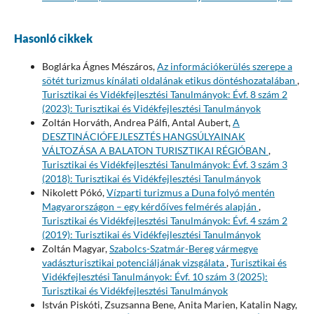
Hasonló cikkek
Boglárka Ágnes Mészáros,
Az információkerülés szerepe a
sötét turizmus kínálati oldalának etikus döntéshozatalában
,
Turisztikai és Vidékfejlesztési Tanulmányok: Évf. 8 szám 2
(2023): Turisztikai és Vidékfejlesztési Tanulmányok
Zoltán Horváth, Andrea Pálfi, Antal Aubert,
A
DESZTINÁCIÓFEJLESZTÉS HANGSÚLYAINAK
VÁLTOZÁSA A BALATON TURISZTIKAI RÉGIÓBAN
,
Turisztikai és Vidékfejlesztési Tanulmányok: Évf. 3 szám 3
(2018): Turisztikai és Vidékfejlesztési Tanulmányok
Nikolett Pókó,
Vízparti turizmus a Duna folyó mentén
Magyarországon – egy kérdőíves felmérés alapján
,
Turisztikai és Vidékfejlesztési Tanulmányok: Évf. 4 szám 2
(2019): Turisztikai és Vidékfejlesztési Tanulmányok
Zoltán Magyar,
Szabolcs-Szatmár-Bereg vármegye
vadászturisztikai potenciáljának vizsgálata
,
Turisztikai és
Vidékfejlesztési Tanulmányok: Évf. 10 szám 3 (2025):
Turisztikai és Vidékfejlesztési Tanulmányok
István Piskóti, Zsuzsanna Bene, Anita Marien, Katalin Nagy,