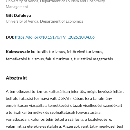
University of Venda, Department of Tourism and Hospitality
Management
Gift Dafuleya
University of Venda, Department of Economics
DOI:
https://doi.org/10.15170/TVT.2025.10.04.06
Kulcsszavak:
kulturális turizmus, feltörekvő turizmus,
temetkezési turizmus, falusi turizmus, turisztikai magatartás
Absztrakt
A temetkezési turizmus kulturálisan jelentős, mégis kevéssé feltárt
belföldi utazási formává vált Dél-Afrikában. Ez a tanulmány
empirikusan vizsgálta a temetkezési utazók viselkedési szándékait
a turisztikai termékek és szolgáltatások fogyasztására
vonatkozóan, különös tekintettel a szállásra, a közlekedésre,
valamint az ételekre és italokra. A szerzők vantitatív megközelítést