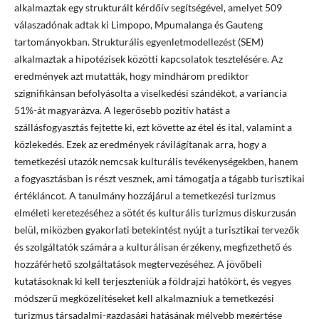
alkalmaztak egy strukturált kérdőív segítségével, amelyet 509
válaszadónak adtak ki Limpopo, Mpumalanga és Gauteng
tartományokban. Strukturális egyenletmodellezést (SEM)
alkalmaztak a hipotézisek közötti kapcsolatok tesztelésére. Az
eredmények azt mutatták, hogy mindhárom prediktor
szignifikánsan befolyásolta a viselkedési szándékot, a variancia
51%-át magyarázva. A legerősebb pozitív hatást a
szállásfogyasztás fejtette ki, ezt követte az étel és ital, valamint a
közlekedés. Ezek az eredmények rávilágítanak arra, hogy a
temetkezési utazók nemcsak kulturális tevékenységekben, hanem
a fogyasztásban is részt vesznek, ami támogatja a tágabb turisztikai
értékláncot. A tanulmány hozzájárul a temetkezési turizmus
elméleti keretezéséhez a sötét és kulturális turizmus diskurzusán
belül, miközben gyakorlati betekintést nyújt a turisztikai tervezők
és szolgáltatók számára a kulturálisan érzékeny, megfizethető és
hozzáférhető szolgáltatások megtervezéséhez. A jövőbeli
kutatásoknak ki kell terjeszteniük a földrajzi hatókört, és vegyes
módszerű megközelítéseket kell alkalmazniuk a temetkezési
turizmus társadalmi-gazdasági hatásának mélyebb megértése