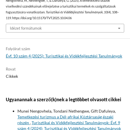
Nengovhela, M., Nethengwe, T., & Dafuleya, G. (2025). A temetkezési utazók
viselkedési szándékainak előrejelzése a turisztikai termékek és szolgáltatások
fogyasztására vonatkozóan.
Turisztikai és Vidékfejlesztési Tanulmányok
,
10
(4), 108–
119. https://doi.org/10.15170/TVT.2025.10.04.06
Idézet formátumok
Folyóirat szám
Évf. 10 szám 4 (2025): Turisztikai és Vidékfejlesztési Tanulmányok
Rovat
Cikkek
Ugyanannak a szerző(k)nek a legtöbbet olvasott cikkei
Munei Nengovhela, Tondani Nethengwe, Gift Dafuleya,
Temetkezési turizmus a Dél-afrikai Köztársaság északi
részén
,
Turisztikai és Vidékfejlesztési Tanulmányok: Évf. 9
szám 4 (2024): Turisztikai és Vidékfejlesztési Tanulmányok