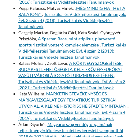
(2016): Turisztikai és Vidékfejlesztési Tanulmányok
Peggi Palasics, Mátyás Hinek,
„MÉG MINDIG HAT HÉT A
BALATON?”
,
Turisztikai és Vidékfejlesztési Tanulmányok:
Évf. 3 szám 4 (2018): Turisztikai és Vidékfejlesztési
Tanulmányok
Gergely Marton, Boglárka Cári, Kata Szalai, Gyöngyvér
Prisztóka,
A Spartan Race, mint atipikus, piacvezető
sportturisztikai vonzerő komplex elemzése
,
Turisztikai és
Vidékfejlesztési Tanulmányok: Évf. 4 szám 2 (2019):
Turisztikai és Vidékfejlesztési Tanulmányok
Balázs Molnár, Zsolt Lévai,
A KÖR NÉGYSZÖGESÍTÉSE:
BUDAPEST LEHETŐSÉGEI A KELET-KÖZÉP-EURÓPAI
VASÚTI VÁROSLÁTOGATÓ TURIZMUS ESETÉBEN
,
Turisztikai és Vidékfejlesztési Tanulmányok: Évf. 6 szám 3
(2021): Turisztikai és Vidékfejlesztési Tanulmányok
Kata Wilhelm,
MARKETINGTEVÉKENYSÉG ÉS
MÁRKAVIZSGÁLAT EGY TEMATIKUS TURISZTIKAI
ÚTVONAL, A KLEINE HISTORISCHE STÄDTE MINTÁJÁN
,
Turisztikai és Vidékfejlesztési Tanulmányok: Évf. 4 szám 4
(2019): Turisztikai és Vidékfejlesztési Tanulmányok
Ádám Gyurkó ,
Magyarország vendégforgalmának
teljesítményértékelése területi és keresleti szempontból
2019 és 2022 között, különös tekintettel eger városának