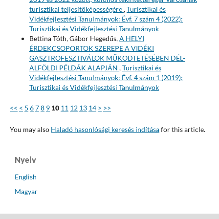
turisztikai teljesítőképességére
,
Turisztikai és
Vidékfejlesztési Tanulmányok: Évf. 7 szám 4 (2022):
Turisztikai és Vidékfejlesztési Tanulmányok
Bettina Tóth, Gábor Hegedűs,
A HELYI
ÉRDEKCSOPORTOK SZEREPE A VIDÉKI
GASZTROFESZTIVÁLOK MŰKÖDTETÉSÉBEN DÉL-
ALFÖLDI PÉLDÁK ALAPJÁN
,
Turisztikai és
Vidékfejlesztési Tanulmányok: Évf. 4 szám 1 (2019):
Turisztikai és Vidékfejlesztési Tanulmányok
<<
<
5
6
7
8
9
10
11
12
13
14
>
>>
You may also
Haladó hasonlósági keresés indítása
for this article.
Nyelv
English
Magyar