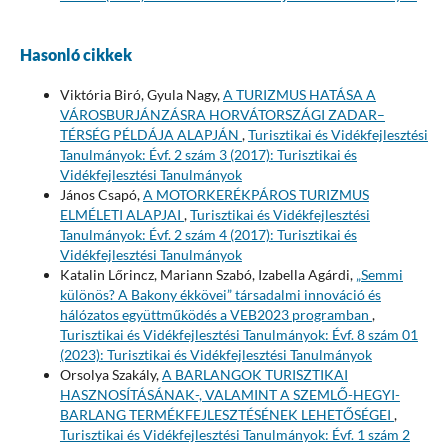
Hasonló cikkek
Viktória Biró, Gyula Nagy,
A TURIZMUS HATÁSA A
VÁROSBURJÁNZÁSRA HORVÁTORSZÁGI ZADAR–
TÉRSÉG PÉLDÁJA ALAPJÁN
,
Turisztikai és Vidékfejlesztési
Tanulmányok: Évf. 2 szám 3 (2017): Turisztikai és
Vidékfejlesztési Tanulmányok
János Csapó,
A MOTORKERÉKPÁROS TURIZMUS
ELMÉLETI ALAPJAI
,
Turisztikai és Vidékfejlesztési
Tanulmányok: Évf. 2 szám 4 (2017): Turisztikai és
Vidékfejlesztési Tanulmányok
Katalin Lőrincz, Mariann Szabó, Izabella Agárdi,
„Semmi
különös? A Bakony ékkövei” társadalmi innováció és
hálózatos együttműködés a VEB2023 programban
,
Turisztikai és Vidékfejlesztési Tanulmányok: Évf. 8 szám 01
(2023): Turisztikai és Vidékfejlesztési Tanulmányok
Orsolya Szakály,
A BARLANGOK TURISZTIKAI
HASZNOSÍTÁSÁNAK-, VALAMINT A SZEMLŐ-HEGYI-
BARLANG TERMÉKFEJLESZTÉSÉNEK LEHETŐSÉGEI
,
Turisztikai és Vidékfejlesztési Tanulmányok: Évf. 1 szám 2