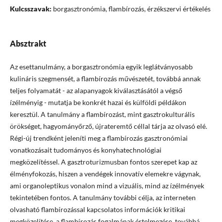
Kulcsszavak:
borgasztronómia, flambírozás, érzékszervi értékelés
Absztrakt
Az esettanulmány, a borgasztronómia egyik leglátványosabb
kulináris szegmensét, a flambírozás művészetét, továbbá annak
teljes folyamatát - az alapanyagok kiválasztásától a végső
ízélményig - mutatja be konkrét hazai és külföldi példákon
keresztül. A tanulmány a flambírozást, mint gasztrokulturális
örökséget, hagyományőrző, újrateremtő céllal tárja az olvasó elé.
Régi-új trendként jeleníti meg a flambírozás gasztronómiai
vonatkozásait tudományos és konyhatechnológiai
megközelítéssel. A gasztroturizmusban fontos szerepet kap az
élményfokozás, hiszen a vendégek innovatív elemekre vágynak,
ami organoleptikus vonalon mind a vizuális, mind az ízélmények
tekintetében fontos. A tanulmány további célja, az interneten
olvasható flambírozással kapcsolatos információk kritikai
megközelítése, a flambírozás fogalmának értelmezése, továbbá