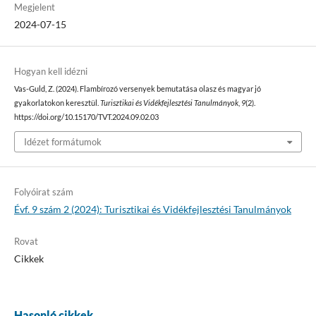
Megjelent
2024-07-15
Hogyan kell idézni
Vas-Guld, Z. (2024). Flambírozó versenyek bemutatása olasz és magyar jó
gyakorlatokon keresztül.
Turisztikai és Vidékfejlesztési Tanulmányok
,
9
(2).
https://doi.org/10.15170/TVT.2024.09.02.03
Idézet formátumok
Folyóirat szám
Évf. 9 szám 2 (2024): Turisztikai és Vidékfejlesztési Tanulmányok
Rovat
Cikkek
Hasonló cikkek