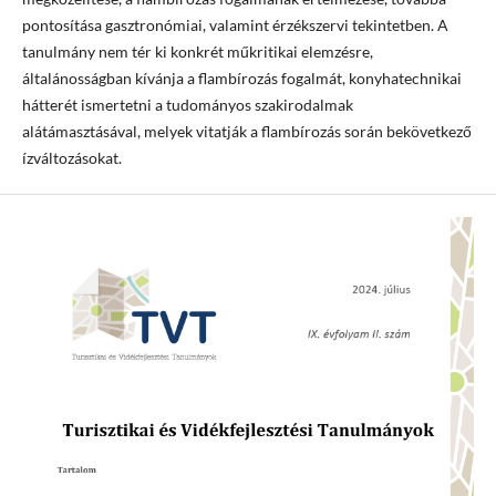
pontosítása gasztronómiai, valamint érzékszervi tekintetben. A
tanulmány nem tér ki konkrét műkritikai elemzésre,
általánosságban kívánja a flambírozás fogalmát, konyhatechnikai
hátterét ismertetni a tudományos szakirodalmak
alátámasztásával, melyek vitatják a flambírozás során bekövetkező
ízváltozásokat.