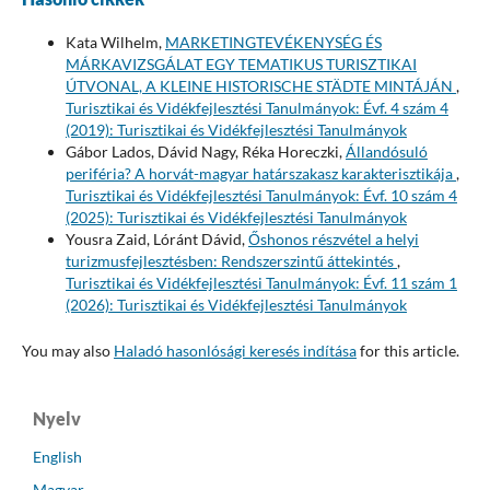
Kata Wilhelm,
MARKETINGTEVÉKENYSÉG ÉS
MÁRKAVIZSGÁLAT EGY TEMATIKUS TURISZTIKAI
ÚTVONAL, A KLEINE HISTORISCHE STÄDTE MINTÁJÁN
,
Turisztikai és Vidékfejlesztési Tanulmányok: Évf. 4 szám 4
(2019): Turisztikai és Vidékfejlesztési Tanulmányok
Gábor Lados, Dávid Nagy, Réka Horeczki,
Állandósuló
periféria? A horvát-magyar határszakasz karakterisztikája
,
Turisztikai és Vidékfejlesztési Tanulmányok: Évf. 10 szám 4
(2025): Turisztikai és Vidékfejlesztési Tanulmányok
Yousra Zaid, Lóránt Dávid,
Őshonos részvétel a helyi
turizmusfejlesztésben: Rendszerszintű áttekintés
,
Turisztikai és Vidékfejlesztési Tanulmányok: Évf. 11 szám 1
(2026): Turisztikai és Vidékfejlesztési Tanulmányok
You may also
Haladó hasonlósági keresés indítása
for this article.
Nyelv
English
Magyar