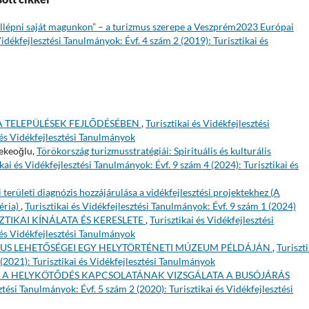
úllépni saját magunkon” – a turizmus szerepe a Veszprém2023 Európai
Vidékfejlesztési Tanulmányok: Évf. 4 szám 2 (2019): Turisztikai és
 TELEPÜLÉSEK FEJLŐDÉSÉBEN
,
Turisztikai és Vidékfejlesztési
 és Vidékfejlesztési Tanulmányok
ekeoğlu,
Törökország turizmusstratégiái: Spirituális és kulturális
ikai és Vidékfejlesztési Tanulmányok: Évf. 9 szám 4 (2024): Turisztikai és
i területi diagnózis hozzájárulása a vidékfejlesztési projektekhez (A
éria)
,
Turisztikai és Vidékfejlesztési Tanulmányok: Évf. 9 szám 1 (2024)
ZTIKAI KÍNÁLATA ÉS KERESLETE
,
Turisztikai és Vidékfejlesztési
 és Vidékfejlesztési Tanulmányok
US LEHETŐSÉGEI EGY HELYTÖRTÉNETI MÚZEUM PÉLDÁJÁN
,
Turiszti
 (2021): Turisztikai és Vidékfejlesztési Tanulmányok
S A HELYKÖTŐDÉS KAPCSOLATÁNAK VIZSGÁLATA A BUSÓJÁRÁS
ztési Tanulmányok: Évf. 5 szám 2 (2020): Turisztikai és Vidékfejlesztési