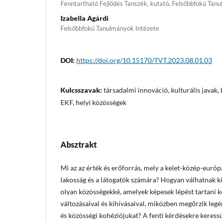
Fenntartható Fejlődés Tanszék, kutató, Felsőbbfokú Tan
Izabella Agárdi
Felsőbbfokú Tanulmányok Intézete
DOI:
https://doi.org/10.15170/TVT.2023.08.01.03
Kulcsszavak:
társadalmi innováció, kulturális javak
EKF, helyi közösségek
Absztrakt
Mi az az érték és erőforrás, mely a kelet-közép-európ
lakosság és a látogatók számára? Hogyan válhatnak k
olyan közösségekké, amelyek képesek lépést tartani 
változásaival és kihívásaival, miközben megőrzik legé
és közösségi kohéziójukat? A fenti kérdésekre keress