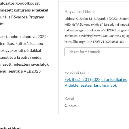
 hálózatos gondolkodást
lmezett kulturális értékeket
Hogyan kell idézni
turális Fővárosa Program
Lőrincz, K., Szabó, M., & Agárdi, I. (2023). „Semm
ti.
különös? A Bakony ékkövei” társadalmi innová
hálózatos együttműködés a VEB2023 program
szertanokon alapulva 2022-
Turisztikai és Vidékfejlesztési Tanulmányok
,
8
(01)
https://doi.org/10.15170/TVT.2023.08.01.03
emikus, kulturális alapú
yek gyakorlati példákkal
Idézet formátumok
ágot és a kreatív régiós
zott fejlesztési javaslatok
lenül segítik a VEB2023
Folyóirat szám
Évf. 8 szám 01 (2023): Turisztikai és
Vidékfejlesztési Tanulmányok
Rovat
Cikkek
ott cikkei