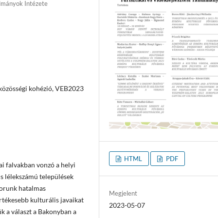
ulmányok Intézete
, közösségi kohézió, VEB2023
HTML
PDF
ai falvakban vonzó a helyi
is lélekszámú települések
korunk hatalmas
Megjelent
rtékesebb kulturális javaikat
2023-05-07
ük a választ a Bakonyban a