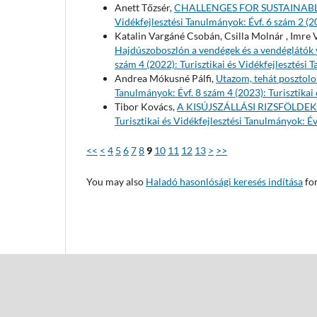
Anett Tőzsér,
CHALLENGES FOR SUSTAINABL
Vidékfejlesztési Tanulmányok: Évf. 6 szám 2 (2
Katalin Vargáné Csobán, Csilla Molnár , Imre 
Hajdúszoboszlón a vendégek és a vendéglátó
szám 4 (2022): Turisztikai és Vidékfejlesztési
Andrea Mókusné Pálfi,
Utazom, tehát posztol
Tanulmányok: Évf. 8 szám 4 (2023): Turisztikai
Tibor Kovács,
A KISÚJSZÁLLÁSI RIZSFÖLDE
Turisztikai és Vidékfejlesztési Tanulmányok: Év
<<
<
4
5
6
7
8
9
10
11
12
13
>
>>
You may also
Haladó hasonlósági keresés indítása
for