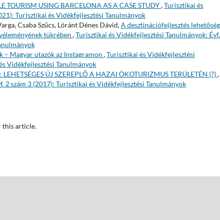
E TOURISM USING BARCELONA AS A CASE STUDY
,
Turisztikai és
021): Turisztikai és Vidékfejlesztési Tanulmányok
Varga, Csaba Szűcs, Lóránt Dénes Dávid,
A desztinációfejlesztés lehetőség
k véleményének tükrében
,
Turisztikai és Vidékfejlesztési Tanulmányok: Évf.
 Tanulmányok
ok – Magyar utazók az Instagramon
,
Turisztikai és Vidékfejlesztési
 és Vidékfejlesztési Tanulmányok
K: LEHETSÉGES ÚJ SZEREPLŐ A HAZAI ÖKOTURIZMUS TERÜLETÉN (?)
,
f. 2 szám 3 (2017): Turisztikai és Vidékfejlesztési Tanulmányok
 this article.