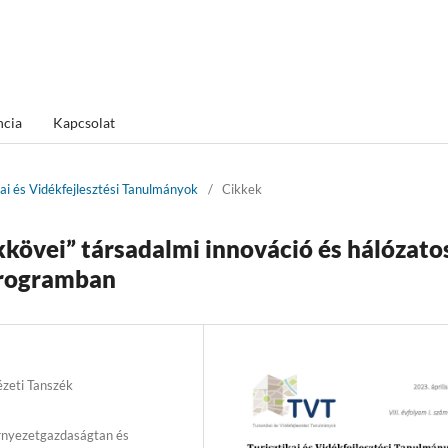
ncia
Kapcsolat
kai és Vidékfejlesztési Tanulmányok
/
Cikkek
övei” társadalmi innováció és hálózato
rogramban
zeti Tanszék
rnyezetgazdaságtan és