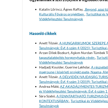
Katalin Lőrincz, Ágnes Raffay,
„Beyond, azaz t
Kulturális Főváros projektben
,
Turisztikai és 
Vidékfejlesztési Tanulmányok
Hasonló cikkek
Anett Tőzsér,
A HUNGARIKUMOK SZEREPE A
Tanulmányok: Évf. 6 szám 4 (2021): Turisztikai
Arzan Dilek Bozkurt, Aşkım Nurdan Tümbek T
tapasztalatépítés horgonyhatás révén
,
Turiszt
Vidékfejlesztési Tanulmányok
Hadjadj Kouider, Guerine Lakhdar,
A részvétel
magroune-i kísérleti projekt esete, Naama, Alg
Anett Tőzsér,
A DÉLVIDÉK/VAJDASÁG TURIS
Tanulmányok: Évf. 4 szám 3 (2019): Turisztikai
Andrea Máté,
AZ AKADÁLYMENTES TURIZM
és Vidékfejlesztési Tanulmányok: Évf. 6 szám 1
Sára Szabó,
A FENNTARTHATÓ TURIZMUS É
KONTEXTUSÁBAN
,
Turisztikai és Vidékfejles
Tanulmányok