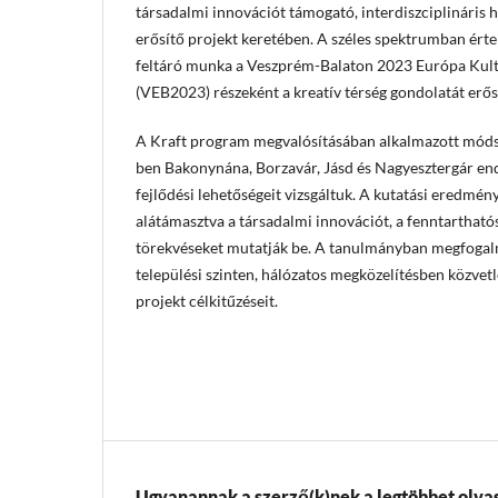
társadalmi innovációt támogató, interdiszciplináris
erősítő projekt keretében. A széles spektrumban érte
feltáró munka a Veszprém-Balaton 2023 Európa Kul
(VEB2023) részeként a kreatív térség gondolatát erősí
A Kraft program megvalósításában alkalmazott mód
ben Bakonynána, Borzavár, Jásd és Nagyesztergár end
fejlődési lehetőségeit vizsgáltuk. A kutatási eredmén
alátámasztva a társadalmi innovációt, a fenntarthatós
törekvéseket mutatják be. A tanulmányban megfogalma
települési szinten, hálózatos megközelítésben közvet
projekt célkitűzéseit.
Ugyanannak a szerző(k)nek a legtöbbet olvas