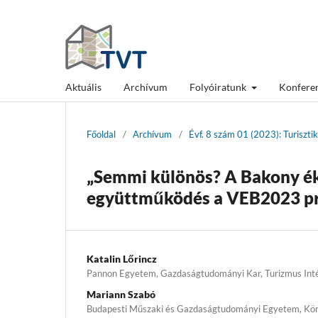
Aktuális
Archívum
Folyóiratunk
Konfere
Főoldal
/
Archívum
/
Évf. 8 szám 01 (2023): Turiszti
„Semmi különös? A Bakony ékk
együttműködés a VEB2023 p
Katalin Lőrincz
Pannon Egyetem, Gazdaságtudományi Kar, Turizmus Inté
Mariann Szabó
Budapesti Műszaki és Gazdaságtudományi Egyetem, Kö