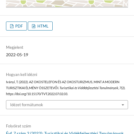
PDF
HTML
Megjelent
2022-05-19
Hogyan kell idézni
Iványi, T. (2022). AZ OKOSTELEFON ÉS AZ OKOSTURIZMUS, MINT A MODERN
TURISZTIKAI ÉLMÉNY ÖSSZETEVŐI.
Turisztikai és Vidékfejlesztési Tanulmányok
,
7
(2).
https://doi.org/10.15170/TVT.2022.07.02.03.
Idézet formátumok
Folyóirat szám
Évf. 7 szám 2 (2022): Turisztikai és Vidékfejlesztési Tanulmányok