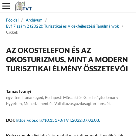
Főoldal
/
Archívum
/
Évf. 7 szám 2 (2022): Turisztikai és Vidékfejlesztési Tanulmányok
/
Cikkek
AZ OKOSTELEFON ÉS AZ
OKOSTURIZMUS, MINT A MODERN
TURISZTIKAI ÉLMÉNY ÖSSZETEVŐI
Tamás Iványi
egyetemi tanársegéd, Budapesti Műszaki és Gazdaságtudományi
Egyetem, Menedzsment és Vállalkozásgazdaságtan Tanszék
DOI:
https://doi.org/10.15170/TVT.2022.07.02.03.
Kulcsszavak:
digitalizáció, mobil marketing, mobil applikációk,