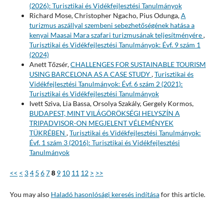
(2026): Turisztikai és Vidékfejlesztési Tanulmányok
Richard Mose, Christopher Ngacho, Pius Odunga,
A
turizmus aszállyal szembeni sebezhetőségének hatása a
kenyai Maasai Mara szafari turizmusának teljesítményére
,
Turisztikai és Vidékfejlesztési Tanulmányok: Évf. 9 szám 1
(2024)
Anett Tőzsér,
CHALLENGES FOR SUSTAINABLE TOURISM
USING BARCELONA AS A CASE STUDY
,
Turisztikai és
Vidékfejlesztési Tanulmányok: Évf. 6 szám 2 (2021):
Turisztikai és Vidékfejlesztési Tanulmányok
Ivett Sziva, Lia Bassa, Orsolya Szakály, Gergely Kormos,
BUDAPEST, MINT VILÁGÖRÖKSÉGI HELYSZÍN A
TRIPADVISOR-ON MEGJELENT VÉLEMÉNYEK
TÜKRÉBEN
,
Turisztikai és Vidékfejlesztési Tanulmányok:
Évf. 1 szám 3 (2016): Turisztikai és Vidékfejlesztési
Tanulmányok
<<
<
3
4
5
6
7
8
9
10
11
12
>
>>
You may also
Haladó hasonlósági keresés indítása
for this article.