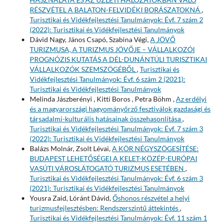
RÉSZVÉTEL A BALATON-FELVIDÉKI BORÁSZATOKNÁ
,
Turisztikai és Vidékfejlesztési Tanulmányok: Évf. 7 szám 2
(2022): Turisztikai és Vidékfejlesztési Tanulmányok
Dávid Nagy, János Csapó, Szabina Végi,
A JÖVŐ
TURIZMUSA, A TURIZMUS JÖVŐJE – VÁLLALKOZÓI
PROGNÓZIS KUTATÁS A DÉL-DUNÁNTÚLI TURISZTIKAI
VÁLLALKOZÓK SZEMSZÖGÉBŐL
,
Turisztikai és
Vidékfejlesztési Tanulmányok: Évf. 6 szám 2 (2021):
Turisztikai és Vidékfejlesztési Tanulmányok
Melinda Jászberényi , Kitti Boros , Petra Böhm ,
Az erdélyi
és a magyarországi hagyományőrző fesztiválok gazdasági és
társadalmi-kulturális hatásainak összehasonlítása
,
Turisztikai és Vidékfejlesztési Tanulmányok: Évf. 7 szám 3
(2022): Turisztikai és Vidékfejlesztési Tanulmányok
Balázs Molnár, Zsolt Lévai,
A KÖR NÉGYSZÖGESÍTÉSE:
BUDAPEST LEHETŐSÉGEI A KELET-KÖZÉP-EURÓPAI
VASÚTI VÁROSLÁTOGATÓ TURIZMUS ESETÉBEN
,
Turisztikai és Vidékfejlesztési Tanulmányok: Évf. 6 szám 3
(2021): Turisztikai és Vidékfejlesztési Tanulmányok
Yousra Zaid, Lóránt Dávid,
Őshonos részvétel a helyi
turizmusfejlesztésben: Rendszerszintű áttekintés
,
Turisztikai és Vidékfejlesztési Tanulmányok: Évf. 11 szám 1