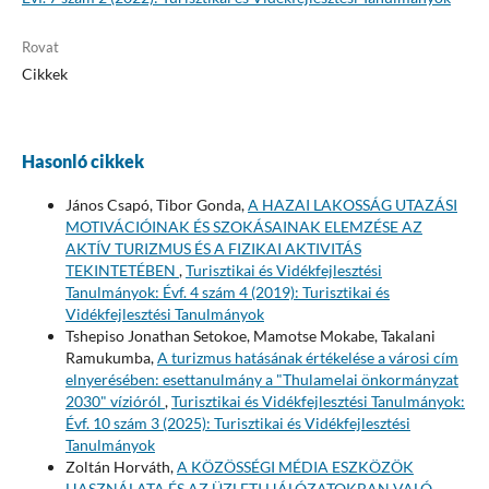
Rovat
Cikkek
Hasonló cikkek
János Csapó, Tibor Gonda,
A HAZAI LAKOSSÁG UTAZÁSI
MOTIVÁCIÓINAK ÉS SZOKÁSAINAK ELEMZÉSE AZ
AKTÍV TURIZMUS ÉS A FIZIKAI AKTIVITÁS
TEKINTETÉBEN
,
Turisztikai és Vidékfejlesztési
Tanulmányok: Évf. 4 szám 4 (2019): Turisztikai és
Vidékfejlesztési Tanulmányok
Tshepiso Jonathan Setokoe, Mamotse Mokabe, Takalani
Ramukumba,
A turizmus hatásának értékelése a városi cím
elnyerésében: esettanulmány a "Thulamelai önkormányzat
2030" vízióról
,
Turisztikai és Vidékfejlesztési Tanulmányok:
Évf. 10 szám 3 (2025): Turisztikai és Vidékfejlesztési
Tanulmányok
Zoltán Horváth,
A KÖZÖSSÉGI MÉDIA ESZKÖZÖK
HASZNÁLATA ÉS AZ ÜZLETI HÁLÓZATOKBAN VALÓ