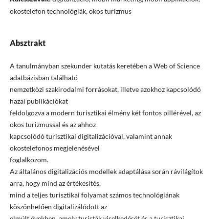
okostelefon technológiák, okos turizmus
Absztrakt
A tanulmányban szekunder kutatás keretében a Web of Science
adatbázisban található
nemzetközi szakirodalmi forrásokat, illetve azokhoz kapcsolódó
hazai publikációkat
feldolgozva a modern turisztikai élmény két fontos pillérével, az
okos turizmussal és az ahhoz
kapcsolódó turisztikai digitalizációval, valamint annak
okostelefonos megjelenésével
foglalkozom.
Az általános digitalizációs modellek adaptálása során rávilágítok
arra, hogy mind az értékesítés,
mind a teljes turisztikai folyamat számos technológiának
köszönhetően digitalizálódott az
elmúlt években, amely turisták viselkedését és a turisztikai