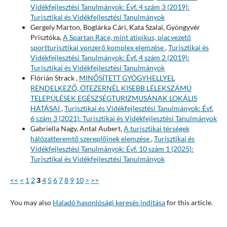
Vidékfejlesztési Tanulmányok: Évf. 4 szám 3 (2019):
Turisztikai és Vidékfejlesztési Tanulmányok
Gergely Marton, Boglárka Cári, Kata Szalai, Gyöngyvér
Prisztóka,
A Spartan Race, mint atipikus, piacvezető
sportturisztikai vonzerő komplex elemzése
,
Turisztikai és
Vidékfejlesztési Tanulmányok: Évf. 4 szám 2 (2019):
Turisztikai és Vidékfejlesztési Tanulmányok
Flórián Strack ,
MINŐSÍTETT GYÓGYHELLYEL
RENDELKEZŐ, ÖTEZERNÉL KISEBB LÉLEKSZÁMÚ
TELEPÜLÉSEK EGÉSZSÉGTURIZMUSÁNAK LOKÁLIS
HATÁSAI
,
Turisztikai és Vidékfejlesztési Tanulmányok: Évf.
6 szám 3 (2021): Turisztikai és Vidékfejlesztési Tanulmányok
Gabriella Nagy, Antal Aubert,
A turisztikai térségek
hálózatteremtő szereplőinek elemzése
,
Turisztikai és
Vidékfejlesztési Tanulmányok: Évf. 10 szám 1 (2025):
Turisztikai és Vidékfejlesztési Tanulmányok
<<
<
1
2
3
4
5
6
7
8
9
10
>
>>
You may also
Haladó hasonlósági keresés indítása
for this article.