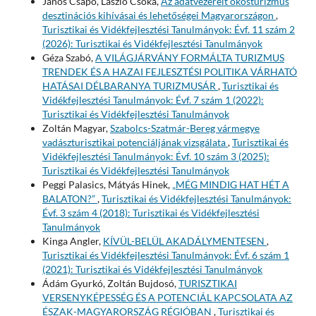
János Csapó, László Csóka,
Az adatvezérelt okosturizmus
desztinációs kihívásai és lehetőségei Magyarországon
,
Turisztikai és Vidékfejlesztési Tanulmányok: Évf. 11 szám 2
(2026): Turisztikai és Vidékfejlesztési Tanulmányok
Géza Szabó,
A VILÁGJÁRVÁNY FORMÁLTA TURIZMUS
TRENDEK ÉS A HAZAI FEJLESZTÉSI POLITIKA VÁRHATÓ
HATÁSAI DÉLBARANYA TURIZMUSÁR
,
Turisztikai és
Vidékfejlesztési Tanulmányok: Évf. 7 szám 1 (2022):
Turisztikai és Vidékfejlesztési Tanulmányok
Zoltán Magyar,
Szabolcs-Szatmár-Bereg vármegye
vadászturisztikai potenciáljának vizsgálata
,
Turisztikai és
Vidékfejlesztési Tanulmányok: Évf. 10 szám 3 (2025):
Turisztikai és Vidékfejlesztési Tanulmányok
Peggi Palasics, Mátyás Hinek,
„MÉG MINDIG HAT HÉT A
BALATON?”
,
Turisztikai és Vidékfejlesztési Tanulmányok:
Évf. 3 szám 4 (2018): Turisztikai és Vidékfejlesztési
Tanulmányok
Kinga Angler,
KÍVÜL-BELÜL AKADÁLYMENTESEN
,
Turisztikai és Vidékfejlesztési Tanulmányok: Évf. 6 szám 1
(2021): Turisztikai és Vidékfejlesztési Tanulmányok
Ádám Gyurkó, Zoltán Bujdosó,
TURISZTIKAI
VERSENYKÉPESSÉG ÉS A POTENCIÁL KAPCSOLATA AZ
ÉSZAK-MAGYARORSZÁG RÉGIÓBAN
,
Turisztikai és