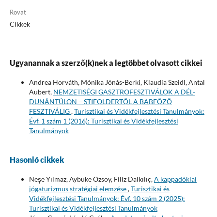
Rovat
Cikkek
Ugyanannak a szerző(k)nek a legtöbbet olvasott cikkei
Andrea Horváth, Mónika Jónás-Berki, Klaudia Szeidl, Antal
Aubert,
NEMZETISÉGI GASZTROFESZTIVÁLOK A DÉL-
DUNÁNTÚLON − STIFOLDERTŐL A BABFŐZŐ
FESZTIVÁLIG
,
Turisztikai és Vidékfejlesztési Tanulmányok:
Évf. 1 szám 1 (2016): Turisztikai és Vidékfejlesztési
Tanulmányok
Hasonló cikkek
Neşe Yılmaz, Aybüke Özsoy, Filiz Dalkılıç,
A kappadókiai
jógaturizmus stratégiai elemzése
,
Turisztikai és
Vidékfejlesztési Tanulmányok: Évf. 10 szám 2 (2025):
Turisztikai és Vidékfejlesztési Tanulmányok