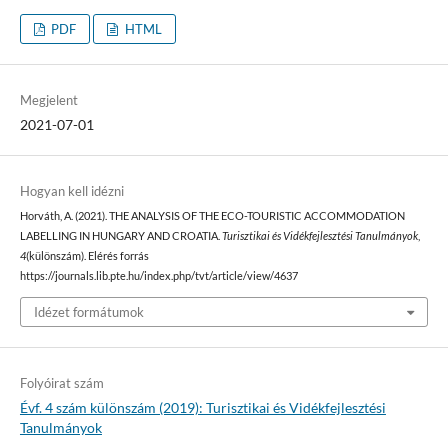
PDF
HTML
Megjelent
2021-07-01
Hogyan kell idézni
Horváth, A. (2021). THE ANALYSIS OF THE ECO-TOURISTIC ACCOMMODATION
LABELLING IN HUNGARY AND CROATIA.
Turisztikai és Vidékfejlesztési Tanulmányok
,
4
(különszám). Elérés forrás
https://journals.lib.pte.hu/index.php/tvt/article/view/4637
Idézet formátumok
Folyóirat szám
Évf. 4 szám különszám (2019): Turisztikai és Vidékfejlesztési
Tanulmányok