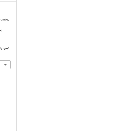
Csomós,
d
e/view/