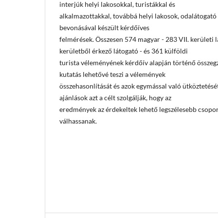
interjúk helyi lakosokkal, turistákkal és
alkalmazottakkal, továbbá helyi lakosok, odalátogató h
bevonásával készült kérdőíves
felmérések. Összesen 574 magyar - 283 VII. kerületi 
kerületből érkező látogató - és 361 külföldi
turista véleményének kérdőív alapján történő összegz
kutatás lehetővé teszi a vélemények
összehasonlítását és azok egymással való ütköztetés
ajánlások azt a célt szolgálják, hogy az
eredmények az érdekeltek lehető legszélesebb csopor
válhassanak.