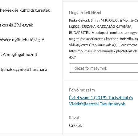
elyiek és külföldi turisták
Hogyan kell idézni
Pinke-Sziva, I., Smith, M. K., Olt, G., & Molnár-
lakos és 291 egyéb
I. (2021). ÉJSZAKAI GAZDASÁG KUTATÁSA
BUDAPESTEN: A budapesti romkocsma-negye
megítélése az érintettek körében.
Turisztikai és
ésére nyílt lehetőség. A
Vidékfejlesztési Tanulmányok
,
4
(1). Elérés forrás
https://journals.lib.pte.hu/index.php/tvt/articl
ét. A megfogalmazott
4524
Idézet formátumok
tjának egyidejű hasznára
Folyóirat szám
Évf. 4 szám 1 (2019): Turisztikai és
Vidékfejlesztési Tanulmányok
Rovat
Cikkek