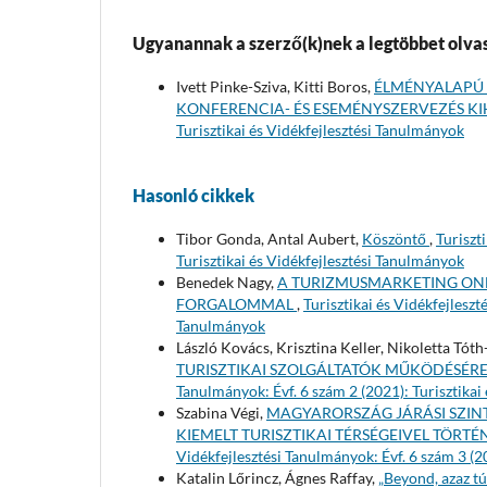
Ugyanannak a szerző(k)nek a legtöbbet olvas
Ivett Pinke-Sziva, Kitti Boros,
ÉLMÉNYALAPÚ 
KONFERENCIA- ÉS ESEMÉNYSZERVEZÉS KI
Turisztikai és Vidékfejlesztési Tanulmányok
Hasonló cikkek
Tibor Gonda, Antal Aubert,
Köszöntő
,
Turiszt
Turisztikai és Vidékfejlesztési Tanulmányok
Benedek Nagy,
A TURIZMUSMARKETING ONL
FORGALOMMAL
,
Turisztikai és Vidékfejleszt
Tanulmányok
László Kovács, Krisztina Keller, Nikoletta Tóth
TURISZTIKAI SZOLGÁLTATÓK MŰKÖDÉSÉR
Tanulmányok: Évf. 6 szám 2 (2021): Turisztikai
Szabina Végi,
MAGYARORSZÁG JÁRÁSI SZIN
KIEMELT TURISZTIKAI TÉRSÉGEIVEL TÖR
Vidékfejlesztési Tanulmányok: Évf. 6 szám 3 (2
Katalin Lőrincz, Ágnes Raffay,
„Beyond, azaz t