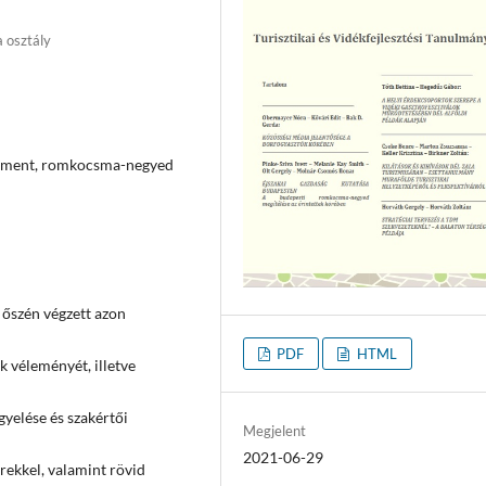
a osztály
dzsment, romkocsma-negyed
 őszén végzett azon
PDF
HTML
ák véleményét, illetve
gyelése és szakértői
Megjelent
2021-06-29
rekkel, valamint rövid