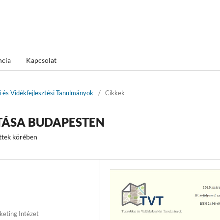
ncia
Kapcsolat
ai és Vidékfejlesztési Tanulmányok
/
Cikkek
TÁSA BUDAPESTEN
ttek körében
eting Intézet