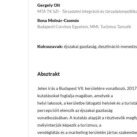
Gergely Olt
MTA TK SZI - Társadalmi integráció és társadalompolitik
Ilona Molnár-Csomós
Budapesti Corvinus Egyetem, MMI, Turizmus Tanszék
Kulcsszavak:
éjszakai gazdaság, desztináció mene
Absztrakt
Jelen írás a Budapest VII. kerületére vonatkozó, 2017
kutatásokat foglalja magában, amelyek a
helyi lakosok, a kerületbe látogató helyiek és a turist
percepcióit elemzik az éjszakai gazdaság
vonatkozásában. A kutatás alapját a résztvevők megfi
mélyinterjúk képezik a turizmus, a
vendéglátás és a marketing területén jártas szakembe