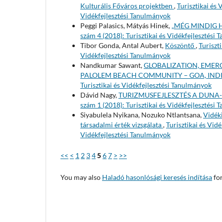
Kulturális Főváros projektben
,
Turisztikai és 
Vidékfejlesztési Tanulmányok
Peggi Palasics, Mátyás Hinek,
„MÉG MINDIG 
szám 4 (2018): Turisztikai és Vidékfejlesztési
Tibor Gonda, Antal Aubert,
Köszöntő
,
Turiszt
Vidékfejlesztési Tanulmányok
Nandkumar Sawant,
GLOBALIZATION, EMER
PALOLEM BEACH COMMUNITY – GOA, IND
Turisztikai és Vidékfejlesztési Tanulmányok
Dávid Nagy,
TURIZMUSFEJLESZTÉS A DUNA
szám 1 (2018): Turisztikai és Vidékfejlesztési
Siyabulela Nyikana, Nozuko Ntlantsana,
Vidéki
társadalmi érték vizsgálata
,
Turisztikai és Vid
Vidékfejlesztési Tanulmányok
<<
<
1
2
3
4
5
6
7
>
>>
You may also
Haladó hasonlósági keresés indítása
for