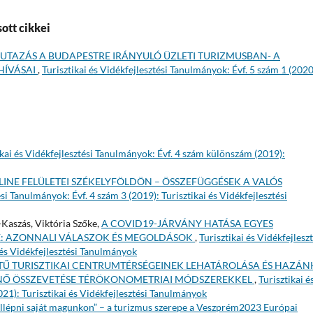
ott cikkei
UTAZÁS A BUDAPESTRE IRÁNYULÓ ÜZLETI TURIZMUSBAN- A
HÍVÁSAI
,
Turisztikai és Vidékfejlesztési Tanulmányok: Évf. 5 szám 1 (2020
ikai és Vidékfejlesztési Tanulmányok: Évf. 4 szám különszám (2019):
INE FELÜLETEI SZÉKELYFÖLDÖN – ÖSSZEFÜGGÉSEK A VALÓS
ési Tanulmányok: Évf. 4 szám 3 (2019): Turisztikai és Vidékfejlesztési
-Kaszás, Viktória Szőke,
A COVID19-JÁRVÁNY HATÁSA EGYES
E: AZONNALI VÁLASZOK ÉS MEGOLDÁSOK
,
Turisztikai és Vidékfejleszt
 és Vidékfejlesztési Tanulmányok
TŰ TURISZTIKAI CENTRUMTÉRSÉGEINEK LEHATÁROLÁSA ÉS HAZÁN
TÉNŐ ÖSSZEVETÉSE TÉRÖKONOMETRIAI MÓDSZEREKKEL
,
Turisztikai é
021): Turisztikai és Vidékfejlesztési Tanulmányok
úllépni saját magunkon” – a turizmus szerepe a Veszprém2023 Európai