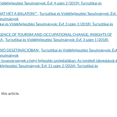
Vidékfejlesztési Tanulmányok: Évf. 4 szám 2 (2019): Turisztikai és
HAT HÉT A BALATON?”
,
Turisztikai és Vidékfejlesztési Tanulmányok: Évf.
 Tanulmányok
ikai és Vidékfejlesztési Tanulmányok: Évf. 3 szám 3 (2018): Turisztikai és
GENCE OF TOURISM AND OCCUPATIONAL CHANGE: INSIGHTS OF
IA
,
Turisztikai és Vidékfejlesztési Tanulmányok: Évf. 3 szám 1 (2018):
-SIÓ DESZTINÁCIÓBAN
,
Turisztikai és Vidékfejlesztési Tanulmányok: Évf
 Tanulmányok
 lovasversenyek a helyi fejlesztés szolgálatában: Az ismételt látogatások é
ékfejlesztési Tanulmányok: Évf. 11 szám 2 (2026): Turisztikai és
 this article.