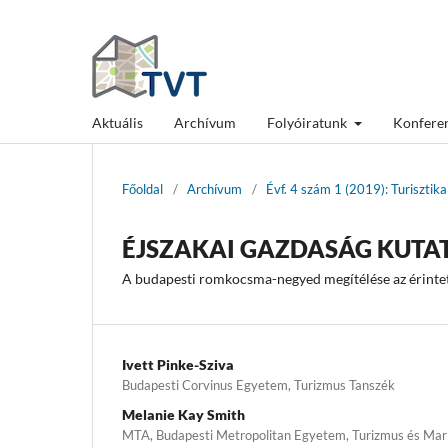
Aktuális
Archívum
Folyóiratunk
Konfere
Főoldal
/
Archívum
/
Évf. 4 szám 1 (2019): Turisztik
ÉJSZAKAI GAZDASÁG KUTA
A budapesti romkocsma-negyed megítélése az érinte
Ivett Pinke-Sziva
Budapesti Corvinus Egyetem, Turizmus Tanszék
Melanie Kay Smith
MTA, Budapesti Metropolitan Egyetem, Turizmus és Mark