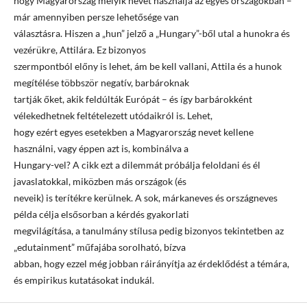
hogy Magyarország melyik nevét használja az egyes országokban –
már amennyiben persze lehetősége van
választásra. Hiszen a „hun” jelző a „Hungary”-ből utal a hunokra és
vezérükre, Attilára. Ez bizonyos
szermpontból előny is lehet, ám be kell vallani, Attila és a hunok
megítélése többször negatív, barbároknak
tartják őket, akik feldúlták Európát – és így barbárokként
vélekedhetnek feltételezett utódaikról is. Lehet,
hogy ezért egyes esetekben a Magyarország nevet kellene
használni, vagy éppen azt is, kombinálva a
Hungary-vel? A cikk ezt a dilemmát próbálja feloldani és él
javaslatokkal, miközben más országok (és
neveik) is terítékre kerülnek. A sok, márkaneves és országneves
példa célja elsősorban a kérdés gyakorlati
megvilágítása, a tanulmány stílusa pedig bizonyos tekintetben az
„edutainment” műfajába sorolható, bízva
abban, hogy ezzel még jobban ráirányítja az érdeklődést a témára,
és empirikus kutatásokat indukál.