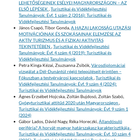
LEHETŐSÉGEINEK ESÉLYEI MAGYARORSZÁGON – AZ
ELSŐ LÉPÉSEK
,
Turisztikai és Vidékfejlesztési
Tanulmányok: Évf. 1 szám 2 (2016): Turisztikai és
Vidékfejlesztési Tanulmányok
János Csapó, Tibor Gonda,
A HAZAI LAKOSSÁG UTAZÁSI
MOTIVÁCIÓINAK ÉS SZOKÁSAINAK ELEMZÉSE AZ
AKTÍV TURIZMUS ÉS A FIZIKAI AKTIVITÁS
TEKINTETÉBEN
,
Turisztikai és Vidékfejlesztési
Tanulmányok: Évf. 4 szám 4 (2019): Turisztikai és
Vidékfejlesztési Tanulmányok
Petra Kinga Kézai, Zsuzsanna Zsibók,
Városdiplomáciai
vizsgálat a Dél-Dunántúl régió településeit érintően –
Fókuszban a testvérvárosi kapcsolatok
,
Turisztikai és
Vidékfejlesztési Tanulmányok: Évf. 9 szám 4 (2024):
Turisztikai és Vidékfejlesztési Tanulmányok
Ágnes Erzsébet Hojcska, Zoltán Bujdosó, Zoltán Szabó,
Gyógyturisztikai attitűd 2020 után Magyarországon
,
Turisztikai és Vidékfejlesztési Tanulmányok: Évf. 9 szám 1
(2024)
Gábor Lados, Dávid Nagy, Réka Horeczki,
Állandósuló
periféria? A horvát-magyar határszakasz karakterisztikája
,
Turisztikai és Vidékfejlesztési Tanulmányok: Évf. 10 szám 4