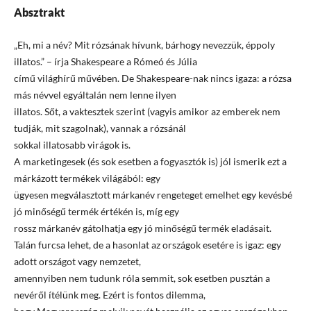
Absztrakt
„Eh, mi a név? Mit rózsának hívunk, bárhogy nevezzük, éppoly
illatos.” – írja Shakespeare a Rómeó és Júlia
című világhírű művében. De Shakespeare-nak nincs igaza: a rózsa
más névvel egyáltalán nem lenne ilyen
illatos. Sőt, a vaktesztek szerint (vagyis amikor az emberek nem
tudják, mit szagolnak), vannak a rózsánál
sokkal illatosabb virágok is.
A marketingesek (és sok esetben a fogyasztók is) jól ismerik ezt a
márkázott termékek világából: egy
ügyesen megválasztott márkanév rengeteget emelhet egy kevésbé
jó minőségű termék értékén is, míg egy
rossz márkanév gátolhatja egy jó minőségű termék eladásait.
Talán furcsa lehet, de a hasonlat az országok esetére is igaz: egy
adott országot vagy nemzetet,
amennyiben nem tudunk róla semmit, sok esetben pusztán a
nevéről ítélünk meg. Ezért is fontos dilemma,