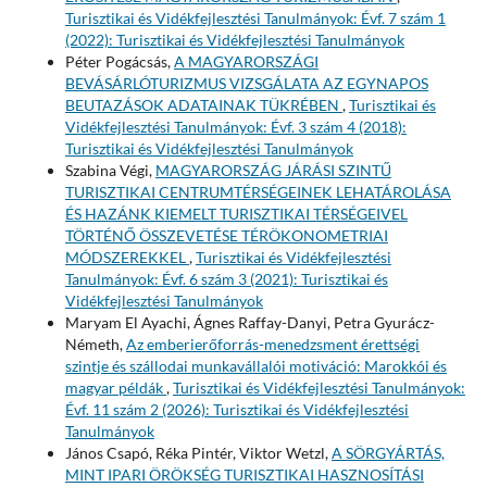
Turisztikai és Vidékfejlesztési Tanulmányok: Évf. 7 szám 1
(2022): Turisztikai és Vidékfejlesztési Tanulmányok
Péter Pogácsás,
A MAGYARORSZÁGI
BEVÁSÁRLÓTURIZMUS VIZSGÁLATA AZ EGYNAPOS
BEUTAZÁSOK ADATAINAK TÜKRÉBEN
,
Turisztikai és
Vidékfejlesztési Tanulmányok: Évf. 3 szám 4 (2018):
Turisztikai és Vidékfejlesztési Tanulmányok
Szabina Végi,
MAGYARORSZÁG JÁRÁSI SZINTŰ
TURISZTIKAI CENTRUMTÉRSÉGEINEK LEHATÁROLÁSA
ÉS HAZÁNK KIEMELT TURISZTIKAI TÉRSÉGEIVEL
TÖRTÉNŐ ÖSSZEVETÉSE TÉRÖKONOMETRIAI
MÓDSZEREKKEL
,
Turisztikai és Vidékfejlesztési
Tanulmányok: Évf. 6 szám 3 (2021): Turisztikai és
Vidékfejlesztési Tanulmányok
Maryam El Ayachi, Ágnes Raffay-Danyi, Petra Gyurácz-
Németh,
Az emberierőforrás-menedzsment érettségi
szintje és szállodai munkavállalói motiváció: Marokkói és
magyar példák
,
Turisztikai és Vidékfejlesztési Tanulmányok:
Évf. 11 szám 2 (2026): Turisztikai és Vidékfejlesztési
Tanulmányok
János Csapó, Réka Pintér, Viktor Wetzl,
A SÖRGYÁRTÁS,
MINT IPARI ÖRÖKSÉG TURISZTIKAI HASZNOSÍTÁSI