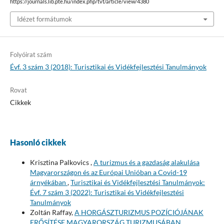
https://journals.lib.pte.hu/index.php/tvt/article/view/4380
Idézet formátumok
Folyóirat szám
Évf. 3 szám 3 (2018): Turisztikai és Vidékfejlesztési Tanulmányok
Rovat
Cikkek
Hasonló cikkek
Krisztina Palkovics ,
A turizmus és a gazdaság alakulása
Magyarországon és az Európai Unióban a Covid-19
árnyékában
,
Turisztikai és Vidékfejlesztési Tanulmányok:
Évf. 7 szám 3 (2022): Turisztikai és Vidékfejlesztési
Tanulmányok
Zoltán Raffay,
A HORGÁSZTURIZMUS POZÍCIÓJÁNAK
ERŐSÍTÉSE MAGYARORSZÁG TURIZMUSÁBAN
,