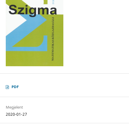
PDF
Megjelent
2020-01-27