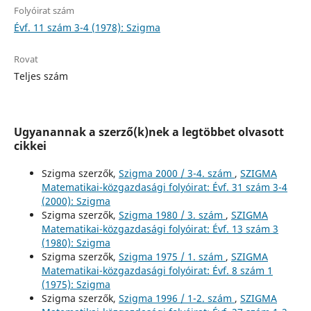
Folyóirat szám
Évf. 11 szám 3-4 (1978): Szigma
Rovat
Teljes szám
Ugyanannak a szerző(k)nek a legtöbbet olvasott
cikkei
Szigma szerzők,
Szigma 2000 / 3-4. szám
,
SZIGMA
Matematikai-közgazdasági folyóirat: Évf. 31 szám 3-4
(2000): Szigma
Szigma szerzők,
Szigma 1980 / 3. szám
,
SZIGMA
Matematikai-közgazdasági folyóirat: Évf. 13 szám 3
(1980): Szigma
Szigma szerzők,
Szigma 1975 / 1. szám
,
SZIGMA
Matematikai-közgazdasági folyóirat: Évf. 8 szám 1
(1975): Szigma
Szigma szerzők,
Szigma 1996 / 1-2. szám
,
SZIGMA