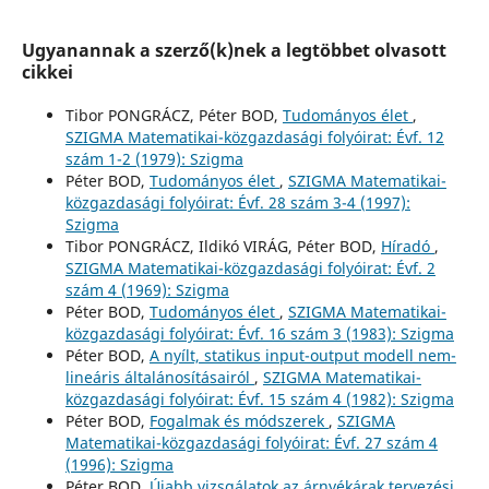
Ugyanannak a szerző(k)nek a legtöbbet olvasott
cikkei
Tibor PONGRÁCZ, Péter BOD,
Tudományos élet
,
SZIGMA Matematikai-közgazdasági folyóirat: Évf. 12
szám 1-2 (1979): Szigma
Péter BOD,
Tudományos élet
,
SZIGMA Matematikai-
közgazdasági folyóirat: Évf. 28 szám 3-4 (1997):
Szigma
Tibor PONGRÁCZ, Ildikó VIRÁG, Péter BOD,
Híradó
,
SZIGMA Matematikai-közgazdasági folyóirat: Évf. 2
szám 4 (1969): Szigma
Péter BOD,
Tudományos élet
,
SZIGMA Matematikai-
közgazdasági folyóirat: Évf. 16 szám 3 (1983): Szigma
Péter BOD,
A nyílt, statikus input-output modell nem-
lineáris általánosításairól
,
SZIGMA Matematikai-
közgazdasági folyóirat: Évf. 15 szám 4 (1982): Szigma
Péter BOD,
Fogalmak és módszerek
,
SZIGMA
Matematikai-közgazdasági folyóirat: Évf. 27 szám 4
(1996): Szigma
Péter BOD,
Újabb vizsgálatok az árnyékárak tervezési