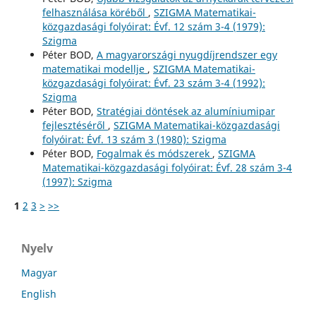
felhasználása köréből
,
SZIGMA Matematikai-
közgazdasági folyóirat: Évf. 12 szám 3-4 (1979):
Szigma
Péter BOD,
A magyarországi nyugdíjrendszer egy
matematikai modellje
,
SZIGMA Matematikai-
közgazdasági folyóirat: Évf. 23 szám 3-4 (1992):
Szigma
Péter BOD,
Stratégiai döntések az alumíniumipar
fejlesztéséről
,
SZIGMA Matematikai-közgazdasági
folyóirat: Évf. 13 szám 3 (1980): Szigma
Péter BOD,
Fogalmak és módszerek
,
SZIGMA
Matematikai-közgazdasági folyóirat: Évf. 28 szám 3-4
(1997): Szigma
1
2
3
>
>>
Nyelv
Magyar
English