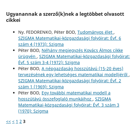
Ugyanannak a szerző(k)nek a legtöbbet olvasott
cikkei
Ny. FEDORENKO, Péter BOD,
Tudományos élet
,
SZIGMA Matematikai-közgazdasági folyóirat: Évf. 6
szám 4 (1973): Szigma
Péter BOD,
Néhány megjegyzés Kovács Álmos cikke
ürügyén
,
SZIGMA Matematikai-közgazdasági folyóirat:
Évf. 5 szám 3-4 (1972): Szigma
Péter BOD,
A népgazdaság hosszútávú (15-20 éves)
tervezésének egy lehetséges matematikai modelljéről
,
SZIGMA Matematikai-közgazdasági folyóirat: Évf. 2
szám 1 (1969): Szigma
Péter BOD,
Egy további matematikai modell a
hosszútávú összefoglaló munkáihoz
,
SZIGMA
Matematikai-közgazdasági folyóirat: Évf. 3 szám 3
(1970): Szigma
<<
<
1
2
3