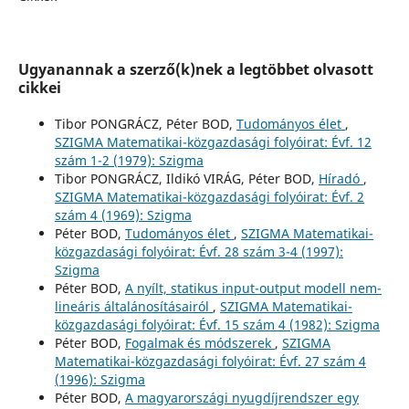
Ugyanannak a szerző(k)nek a legtöbbet olvasott
cikkei
Tibor PONGRÁCZ, Péter BOD,
Tudományos élet
,
SZIGMA Matematikai-közgazdasági folyóirat: Évf. 12
szám 1-2 (1979): Szigma
Tibor PONGRÁCZ, Ildikó VIRÁG, Péter BOD,
Híradó
,
SZIGMA Matematikai-közgazdasági folyóirat: Évf. 2
szám 4 (1969): Szigma
Péter BOD,
Tudományos élet
,
SZIGMA Matematikai-
közgazdasági folyóirat: Évf. 28 szám 3-4 (1997):
Szigma
Péter BOD,
A nyílt, statikus input-output modell nem-
lineáris általánosításairól
,
SZIGMA Matematikai-
közgazdasági folyóirat: Évf. 15 szám 4 (1982): Szigma
Péter BOD,
Fogalmak és módszerek
,
SZIGMA
Matematikai-közgazdasági folyóirat: Évf. 27 szám 4
(1996): Szigma
Péter BOD,
A magyarországi nyugdíjrendszer egy