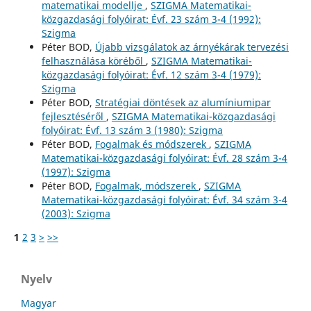
matematikai modellje
,
SZIGMA Matematikai-
közgazdasági folyóirat: Évf. 23 szám 3-4 (1992):
Szigma
Péter BOD,
Újabb vizsgálatok az árnyékárak tervezési
felhasználása köréből
,
SZIGMA Matematikai-
közgazdasági folyóirat: Évf. 12 szám 3-4 (1979):
Szigma
Péter BOD,
Stratégiai döntések az alumíniumipar
fejlesztéséről
,
SZIGMA Matematikai-közgazdasági
folyóirat: Évf. 13 szám 3 (1980): Szigma
Péter BOD,
Fogalmak és módszerek
,
SZIGMA
Matematikai-közgazdasági folyóirat: Évf. 28 szám 3-4
(1997): Szigma
Péter BOD,
Fogalmak, módszerek
,
SZIGMA
Matematikai-közgazdasági folyóirat: Évf. 34 szám 3-4
(2003): Szigma
1
2
3
>
>>
Nyelv
Magyar