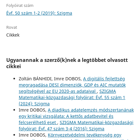
Folyóirat szám
Évf. 50 szám 1-2 (2019): Szigma
Rovat
Cikkek
Ugyanannak a szerző(k)nek a legtöbbet olvasott
cikkei
Zoltán BÁNHIDI, Imre DOBOS,
A digitális fejlettség
megragadása DESI dimenziók, GDP és AIC mutatók
segítségével az EU 2020-as adataival
,
SZIGMA
Matematikai-közgazdasági folyóirat: Évf. 55 szám 1
(2024): Szigma
Imre DOBOS,
A diadikus adatelemzés módszertanának
egy kritikai vizsgálata: A kettős adatbevitel és
felcserélhető eset
,
SZIGMA Matematikai-közgazdasági
folyóirat: Évf. 47 szám 3-4 (2016): Szigma
Imre DOBOS,
Környezetvédelmi tevékenység egy