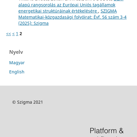
alapú rangsorolás az Európai Uniós tagállamok
energetikai struktúráinak értékelésére
,
SZIGMA
Matematikai-közgazdasági folyóirat: Évf. 56 szám 3-4
(2025): Szigma
<<
<
1
2
Nyelv
Magyar
English
© Szigma 2021