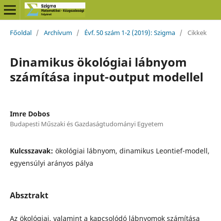
Főoldal
/
Archívum
/
Évf. 50 szám 1-2 (2019): Szigma
/
Cikkek
Dinamikus ökológiai lábnyom
számítása input-output modellel
Imre Dobos
Budapesti Műszaki és Gazdaságtudományi Egyetem
Kulcsszavak:
ökológiai lábnyom, dinamikus Leontief-modell,
egyensúlyi arányos pálya
Absztrakt
Az ökológiai, valamint a kapcsolódó lábnyomok számítása