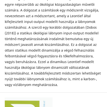
egyre népszerűbb az ökológiai közgazdaságtan művelői
számára. A dolgozat a számítások egy módszerét vizsgálja,
nevezetesen azt a módszertant, amely a Leontief által
kifejlesztett input-output modellt használja a lábnyomok
számításához. A szerző egy korábbi dolgozatában (Dobos
(2018)) a statikus ökológiai lábnyom input-output modellel
történő meghatározásának irodalmát bemutatva egy új
módszert javasolt annak kiszámításához. Ez a dolgozat az
ottani statikus modellt dinamizálja a végső felhasználás
felbontásával végső fogyasztásra és tőkefelhalmozásra,
vagyis beruházásra. Ezzel a dinamikus Leontief-modellt
használja ökológiai lábnyom dinamizált változatának
kiszámításához. A továbbfejlesztett módszertan lehetőséget
nyújt további lábnyomok számításához is, mint a karbon-,
vagy vízlábnyom meghatározása.