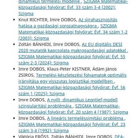
dinamikus termelési modellje
,
SZIGMA Matematikai-
közgazdasági folyóirat: Évf. 33 szám 3-4 (2002):
Szigma
Knut RICHTER, Imre DOBOS,
Az újrahasznosítás
hatása a gazdasági sorozatnagyságra
,
SZIGMA
Matematikai-közgazdasági folyóirat: Évf. 34 szám 1-2
(2003): Szigma
Zoltán BÁNHIDI, Imre DOBOS,
Az EU digitális DESI
2020 mutatók kapcsolata makrogazdasági adatokkal
,
SZIGMA Matematikai-közgazdasági folyóirat: Évf. 55
szám 2-3 (2024): Szigma
Imre DOBOS, Klaus-Peter KISTNER, Ádám János
ZSIROS,
Termelési-készletezési folyamatok optimális
irányítása egy visszutas logisztikai modellben
,
SZIGMA Matematikai-közgazdasági folyóirat: Évf. 56
szám 1 (2025): Szigma
Imre DOBOS,
A nyílt, dinamikus Leontief-modell
szingularitási problémája
,
SZIGMA Matematikai-
közgazdasági folyóirat: Évf. 20 szám 4 (1987): Szigma
Imre DOBOS,
A lineáris termeléssimítási probléma
,
SZIGMA Matematikai-közgazdasági folyóirat: Évf. 23
szám 3-4 (1992): Szigma
Viktória ERŐSS, Zoltán BÁNHIDI, Imre DOBOS,
DEA-