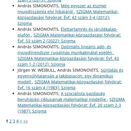
András SIMONOVITS,
Még egyszer az eszmei
nyugdíjszámla elvi hibájáról
,
SZIGMA Matematikai-
közgazdasági folyóirat: Évf. 43 szám 3-4 (2012):
Szigma
András SIMONOVITS,
Élettartamrés és járulékalap-
plafon
,
SZIGMA Matematikai-közgazdasági folyóirat:
Évf. 53 szám 2 (2022): Szigma
András SIMONOVITS,
Optimális lineáris adó- és
nyugdíjrendszer rugalmas munkakínálat esetén
,
SZIGMA Matematikai-közgazdasági folyóirat: Évf. 43
szám 1-2 (2012): Szigma
Jörgen W. WEIBULL, András SIMONOVITS,
Súrlódás és
egyensúlytalanság a lakáspiacon: egy dinamikus
modell
,
SZIGMA Matematikai-közgazdasági folyóirat:
Évf. 16 szám 4 (1983): Szigma
András SIMONOVITS,
A szocialista gazdaság
beruházási ciklusainak matematikai modellje
,
SZIGMA
Matematikai-közgazdasági folyóirat: Évf. 20 szám 2-3
(1987): Szigma
1
2
3
4
>
>>