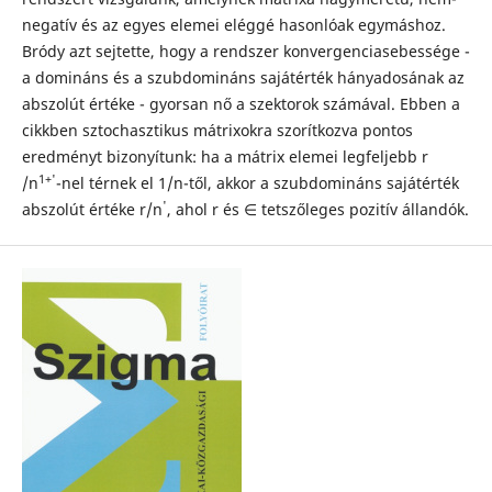
negatív és az egyes elemei eléggé hasonlóak egymáshoz.
Bródy azt sejtette, hogy a rendszer konvergenciasebessége -
a domináns és a szubdomináns sajátérték hányadosának az
abszolút értéke - gyorsan nő a szektorok számával. Ebben a
cikkben sztochasztikus mátrixokra szorítkozva pontos
eredményt bizonyítunk: ha a mátrix elemei legfeljebb r
1+'
/n
-nel térnek el 1/n-től, akkor a szubdomináns sajátérték
'
abszolút értéke r/n
, ahol r és ∈ tetszőleges pozitív állandók.