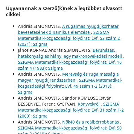
Ugyanannak a szerző(k)nek a legtöbbet olvasott
cikkei
András SIMONOVITS,
A rugalmas nyugdíjkorhatár
bevezetésének dinamikus elemzése
,
SZIGMA
Matematikai-közgazdasági folyóirat: Évf. 52 szám 2
(2021): Szigma
János KORNAI, András SIMONOVITS,
Beruházás,
hatékonyság és hiány: egy makronövekedési modell
,
SZIGMA Matematikai-közgazdasági folyóirat: Évf. 16
szám 4 (1983): Szigma
András SIMONOVITS,
Merevség és rugalmasság a
magyar nyugdíjrendszerben
,
SZIGMA Matematikai-
közgazdasági folyóirat: Évf. 49 szám 1-2 (2018):
Szigma
András SIMONOVITS, Sándor KOMLÓSI, István
BESSENYEI, Ferenc GYETVÁN,
Könyvekről
,
SZIGMA
Matematikai-közgazdasági folyóirat: Évf. 31 szám 1-2
(2000): Szigma
András SIMONOVITS,
Nők40 és a reálbérrobbanás
,
SZIGMA Matematikai-közgazdasági folyóirat: Évf. 50
szám 3 (2019): Szigma