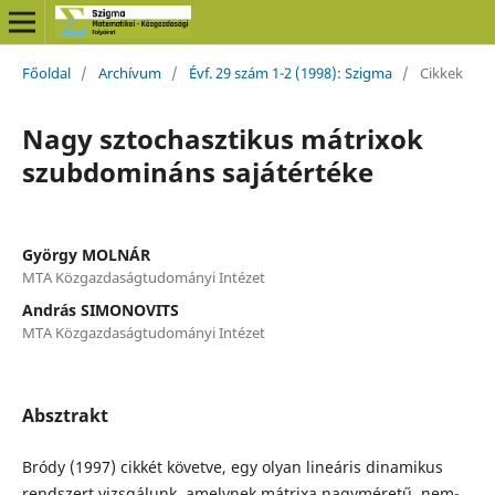
Főoldal
/
Archívum
/
Évf. 29 szám 1-2 (1998): Szigma
/
Cikkek
Nagy sztochasztikus mátrixok
szubdomináns sajátértéke
György MOLNÁR
MTA Közgazdaságtudományi Intézet
András SIMONOVITS
MTA Közgazdaságtudományi Intézet
Absztrakt
Bródy (1997) cikkét követve, egy olyan lineáris dinamikus
rendszert vizsgálunk, amelynek mátrixa nagyméretű, nem-