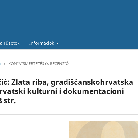
ia Füzetek
Információk
a
/
KÖNYVISMERTETÉS és RECENZIÓ
ić: Zlata riba, gradišćanskohrvatska
Hrvatski kulturni i dokumentacioni
 str.