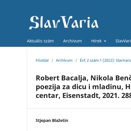
Aktuális szám
Archivum
Hírek
SlavVar
Főoldal
/
Archívum
/
Évf. 2 szám 1 (2022): SlavVari
Robert Bacalja, Nikola Benč
poezija za dicu i mladinu, 
centar, Eisenstadt, 2021. 288
Stjepan Blažetin