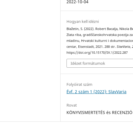
2022-10-04
Hogyan kell idézni
Blažetin, S. (2022). Robert Bacalja, Nikola B
Zlata riba, gradišćanskohrvatska poezija za 
mladinu, Hrvatski kulturni i dokumentacio
centar, Eisenstadt, 2021. 288 str.
SlavVaria
,
https://doi.org/10.15170/SV.1/2022.287
Idézet formátumok
Folyóirat szám
Évf. 2 szám 1 (2022): SlavVaria
Rovat
KÖNYVISMERTETÉS és RECENZIÓ