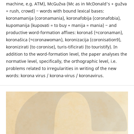
machine, e.g. ATM), McGužva (Mc as in McDonald's + gužva
= rush, crowd) ‒ words with bound lexical bases:
koronamanija (coronamania), koronafobija (coronafobia),
kupomanija (kupovati = to buy + manija = mania) ‒ and
productive word-formation affixes: koronaš (≈coronaman),
koronašica (≈coronawoman), koronizacija (coronisation9),
koronizirati (to coronise), turis-tificirati (to touristify). In
addition to the word-formation level, the paper analyses the
normative level, specifically, the orthographic level, i.e.
problems related to irregularities in writing of the new
words: korona virus / korona-virus / koronavirus.