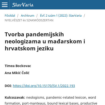
Főoldal
/
Archívum
/
Évf. 2 szám 1 (2022): SlavVaria
/
NYELVÉSZET és SZAKMÓDSZERTAN
Tvorba pandemijskih
neologizama u mađarskom i
hrvatskom jeziku
Timea Bockovac
Ana Mikić Čolić
DOI:
https://doi.org/10.15170/SV.1/2022.193
Kulcsszavak:
neologisms, pandemic-related lexicon, word
formation, port-manteaus, bound lexical bases, productive