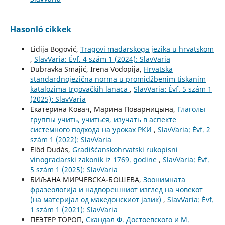
Hasonló cikkek
Lidija Bogović,
Tragovi mađarskoga jezika u hrvatskom
,
SlavVaria: Évf. 4 szám 1 (2024): SlavVaria
Dubravka Smajić, Irena Vodopija,
Hrvatska
standardnojezična norma u promidžbenim tiskanim
katalozima trgovačkih lanaca
,
SlavVaria: Évf. 5 szám 1
(2025): SlavVaria
Екатерина Ковач, Марина Поварницына,
Глаголы
группы учить, учиться, изучать в аспекте
системного подхода на уроках РКИ
,
SlavVaria: Évf. 2
szám 1 (2022): SlavVaria
Előd Dudás,
Gradišćanskohrvatski rukopisni
vinogradarski zakonik iz 1769. godine
,
SlavVaria: Évf.
5 szám 1 (2025): SlavVaria
БИЉАНА МИРЧЕВСКА-БОШЕВА,
Зоонимната
фразеологиjа и надворешниот изглед на човекот
(на материjал од македонскиот jазик)
,
SlavVaria: Évf.
1 szám 1 (2021): SlavVaria
ПЕЭТЕР ТОРОП,
Скандал Ф. Достоевского и М.