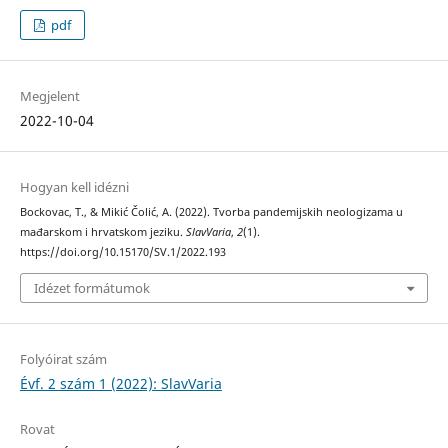
pdf
Megjelent
2022-10-04
Hogyan kell idézni
Bockovac, T., & Mikić Čolić, A. (2022). Tvorba pandemijskih neologizama u
mađarskom i hrvatskom jeziku.
SlavVaria
,
2
(1).
https://doi.org/10.15170/SV.1/2022.193
Idézet formátumok
Folyóirat szám
Évf. 2 szám 1 (2022): SlavVaria
Rovat