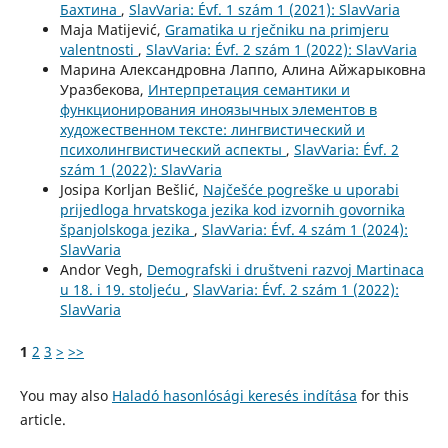
Бахтина
,
SlavVaria: Évf. 1 szám 1 (2021): SlavVaria
Maja Matijević,
Gramatika u rječniku na primjeru
valentnosti
,
SlavVaria: Évf. 2 szám 1 (2022): SlavVaria
Марина Александровна Лаппо, Алина Айжарыковна
Уразбекова,
Интерпретация семантики и
функционирования иноязычных элементов в
художественном тексте: лингвистический и
психолингвистический аспекты
,
SlavVaria: Évf. 2
szám 1 (2022): SlavVaria
Josipa Korljan Bešlić,
Najčešće pogreške u uporabi
prijedloga hrvatskoga jezika kod izvornih govornika
španjolskoga jezika
,
SlavVaria: Évf. 4 szám 1 (2024):
SlavVaria
Andor Vegh,
Demografski i društveni razvoj Martinaca
u 18. i 19. stoljeću
,
SlavVaria: Évf. 2 szám 1 (2022):
SlavVaria
1
2
3
>
>>
You may also
Haladó hasonlósági keresés indítása
for this
article.