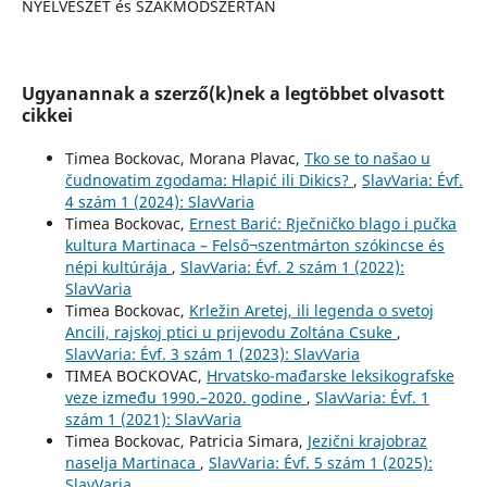
NYELVÉSZET és SZAKMÓDSZERTAN
Ugyanannak a szerző(k)nek a legtöbbet olvasott
cikkei
Timea Bockovac, Morana Plavac,
Tko se to našao u
čudnovatim zgodama: Hlapić ili Dikics?
,
SlavVaria: Évf.
4 szám 1 (2024): SlavVaria
Timea Bockovac,
Ernest Barić: Rječničko blago i pučka
kultura Martinaca – Felső¬szentmárton szókincse és
népi kultúrája
,
SlavVaria: Évf. 2 szám 1 (2022):
SlavVaria
Timea Bockovac,
Krležin Aretej, ili legenda o svetoj
Ancili, rajskoj ptici u prijevodu Zoltána Csuke
,
SlavVaria: Évf. 3 szám 1 (2023): SlavVaria
TIMEA BOCKOVAC,
Hrvatsko-mađarske leksikografske
veze između 1990.–2020. godine
,
SlavVaria: Évf. 1
szám 1 (2021): SlavVaria
Timea Bockovac, Patricia Simara,
Jezični krajobraz
naselja Martinaca
,
SlavVaria: Évf. 5 szám 1 (2025):
SlavVaria