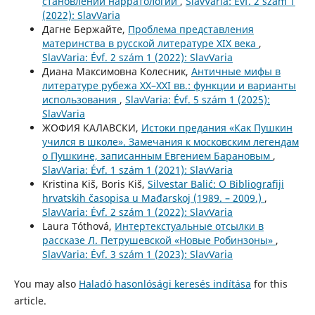
становлении нарратологии
,
SlavVaria: Évf. 2 szám 1
(2022): SlavVaria
Дагне Бержайте,
Проблема представления
материнства в русской литературе XIX века
,
SlavVaria: Évf. 2 szám 1 (2022): SlavVaria
Диана Максимовна Колесник,
Античные мифы в
литературе рубежа XX–XXI вв.: функции и варианты
использования
,
SlavVaria: Évf. 5 szám 1 (2025):
SlavVaria
ЖОФИЯ КАЛАВСКИ,
Истоки предания «Как Пушкин
учился в школе». Замечания к московским легендам
о Пушкине, записанным Евгением Барановым
,
SlavVaria: Évf. 1 szám 1 (2021): SlavVaria
Kristina Kiš, Boris Kiš,
Silvestar Balić: O Bibliografiji
hrvatskih časopisa u Mađarskoj (1989. – 2009.)
,
SlavVaria: Évf. 2 szám 1 (2022): SlavVaria
Laura Tóthová,
Интертекстуальные отсылки в
рассказе Л. Петрушевской «Новые Робинзоны»
,
SlavVaria: Évf. 3 szám 1 (2023): SlavVaria
You may also
Haladó hasonlósági keresés indítása
for this
article.