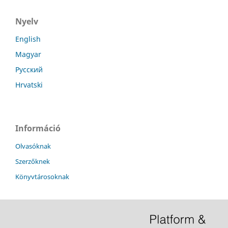
Nyelv
English
Magyar
Русский
Hrvatski
Információ
Olvasóknak
Szerzőknek
Könyvtárosoknak