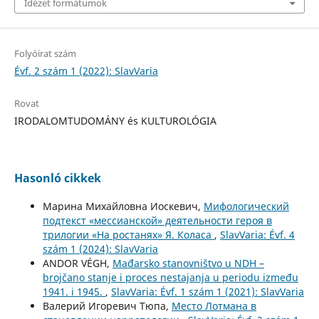
Idézet formátumok
Folyóirat szám
Évf. 2 szám 1 (2022): SlavVaria
Rovat
IRODALOMTUDOMÁNY és KULTUROLÓGIA
Hasonló cikkek
Марина Михайловна Иоскевич,
Мифологический
подтекст «мессианской» деятельности героя в
трилогии «На ростанях» Я. Коласа
,
SlavVaria: Évf. 4
szám 1 (2024): SlavVaria
ANDOR VÉGH,
Mađarsko stanovništvo u NDH –
brojčano stanje i proces nestajanja u periodu između
1941. i 1945.
,
SlavVaria: Évf. 1 szám 1 (2021): SlavVaria
Валерий Игоревич Тюпа,
Место Лотмана в