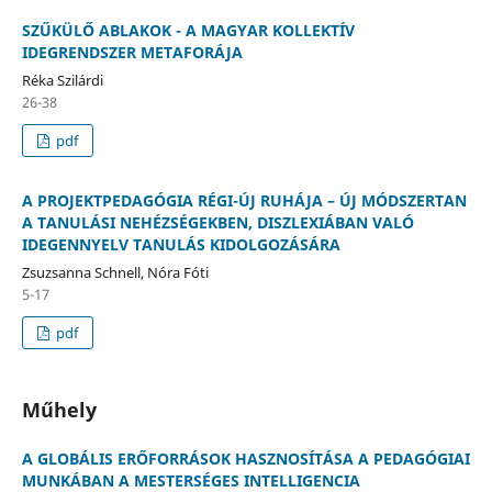
SZŰKÜLŐ ABLAKOK - A MAGYAR KOLLEKTÍV
IDEGRENDSZER METAFORÁJA
Réka Szilárdi
26-38
pdf
A PROJEKTPEDAGÓGIA RÉGI-ÚJ RUHÁJA – ÚJ MÓDSZERTAN
A TANULÁSI NEHÉZSÉGEKBEN, DISZLEXIÁBAN VALÓ
IDEGENNYELV TANULÁS KIDOLGOZÁSÁRA
Zsuzsanna Schnell, Nóra Fóti
5-17
pdf
Műhely
A GLOBÁLIS ERŐFORRÁSOK HASZNOSÍTÁSA A PEDAGÓGIAI
MUNKÁBAN A MESTERSÉGES INTELLIGENCIA