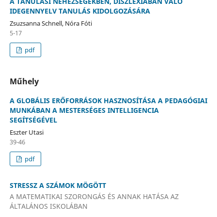
A TANULÁSI NEHÉZSÉGEKBEN, DISZLEXIÁBAN VALÓ
IDEGENNYELV TANULÁS KIDOLGOZÁSÁRA
Zsuzsanna Schnell, Nóra Fóti
5-17
pdf
Műhely
A GLOBÁLIS ERŐFORRÁSOK HASZNOSÍTÁSA A PEDAGÓGIAI
MUNKÁBAN A MESTERSÉGES INTELLIGENCIA
SEGÍTSÉGÉVEL
Eszter Utasi
39-46
pdf
STRESSZ A SZÁMOK MÖGÖTT
A MATEMATIKAI SZORONGÁS ÉS ANNAK HATÁSA AZ
ÁLTALÁNOS ISKOLÁBAN