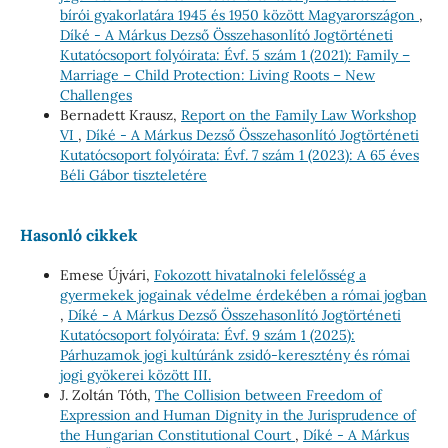
bírói gyakorlatára 1945 és 1950 között Magyarországon
,
Díké - A Márkus Dezső Összehasonlító Jogtörténeti
Kutatócsoport folyóirata: Évf. 5 szám 1 (2021): Family –
Marriage – Child Protection: Living Roots – New
Challenges
Bernadett Krausz,
Report on the Family Law Workshop
VI
,
Díké - A Márkus Dezső Összehasonlító Jogtörténeti
Kutatócsoport folyóirata: Évf. 7 szám 1 (2023): A 65 éves
Béli Gábor tiszteletére
Hasonló cikkek
Emese Újvári,
Fokozott hivatalnoki felelősség a
gyermekek jogainak védelme érdekében a római jogban
,
Díké - A Márkus Dezső Összehasonlító Jogtörténeti
Kutatócsoport folyóirata: Évf. 9 szám 1 (2025):
Párhuzamok jogi kultúránk zsidó-keresztény és római
jogi gyökerei között III.
J. Zoltán Tóth,
The Collision between Freedom of
Expression and Human Dignity in the Jurisprudence of
the Hungarian Constitutional Court
,
Díké - A Márkus