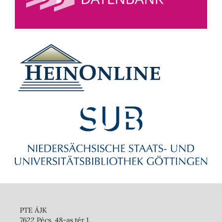
PTE ÁJK
7622 Pécs, 48-as tér 1.