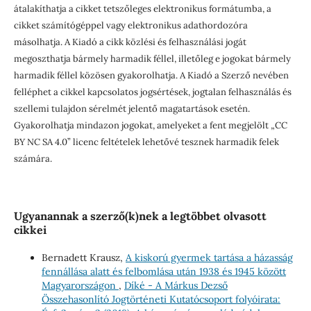
átalakíthatja a cikket tetszőleges elektronikus formátumba, a
cikket számítógéppel vagy elektronikus adathordozóra
másolhatja. A Kiadó a cikk közlési és felhasználási jogát
megoszthatja bármely harmadik féllel, illetőleg e jogokat bármely
harmadik féllel közösen gyakorolhatja. A Kiadó a Szerző nevében
felléphet a cikkel kapcsolatos jogsértések, jogtalan felhasználás és
szellemi tulajdon sérelmét jelentő magatartások esetén.
Gyakorolhatja mindazon jogokat, amelyeket a fent megjelölt „CC
BY NC SA 4.0” licenc feltételek lehetővé tesznek harmadik felek
számára.
Ugyanannak a szerző(k)nek a legtöbbet olvasott
cikkei
Bernadett Krausz,
A kiskorú gyermek tartása a házasság
fennállása alatt és felbomlása után 1938 és 1945 között
Magyarországon
,
Díké - A Márkus Dezső
Összehasonlító Jogtörténeti Kutatócsoport folyóirata: