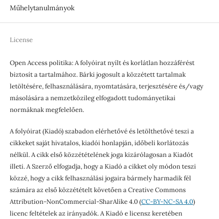
Műhelytanulmányok
License
Open Access politika: A folyóirat nyílt és korlátlan hozzáférést
biztosít a tartalmához. Bárki jogosult a közzétett tartalmak
letöltésére, felhasználására, nyomtatására, terjesztésére és/vagy
másolására a nemzetközileg elfogadott tudományetikai
normáknak megfelelően.
A folyóirat (Kiadó) szabadon elérhetővé és letölthetővé teszi a
cikkeket saját hivatalos, kiadói honlapján, időbeli korlátozás
nélkül. A cikk első közzétételének joga kizárólagosan a Kiadót
illeti. A Szerző elfogadja, hogy a Kiadó a cikket oly módon teszi
közzé, hogy a cikk felhasználási jogaira bármely harmadik fél
számára az első közzétételt követően a Creative Commons
Attribution-NonCommercial-SharAlike 4.0 (
CC-BY-NC-SA 4.0
)
licenc feltételek az irányadók. A Kiadó e licensz keretében