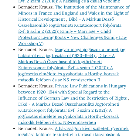
Évf. 2 szám 2 (2018): A házasság és a család védelme
Bernadett Krausz,
The Institution of the Maintenance of
Minors in France and England and Wales in the Light of
Historical Development
,
Díké - A Márkus Dezső
Összehasonlító Jogtörténeti Kutatócsoport folyóirata:
Évf. 6 szám 2 (2022): Family – Marriage – Child
Protection: Living Roots – New Challenges (Family Law
Workshop V)
Bernadett Krausz,
Magyar magánjogászok a német jog
hatásáról és a jogfosztásról (1920–1944)
,
Díké - A
Márkus Dezső Összehasonlító Jogtörténeti
Kutatócsoport folyóirata: Évf. 4 szám 2 (2020): A
jogfosztás elmélete és gyakorlata a Horthy-korszak
második felében és az NS-rendszerben II.
Bernadett Krausz,
Private Law Publications in Hungary
between 1920–1944 with Special Regard to the
Influence of German Law and the Restriction of Rights
,
Díké - A Márkus Dezső Összehasonlító Jogtörténeti
Kutatócsoport folyóirata: Évf. 5 szám 2 (2021): A
jogfosztás elmélete és gyakorlata a Horthy-korszak
második felében és az NS-rendszerben
Bernadett Krausz,
A házasságon kívül született gyermek
jogállása különös tekintettel a tartásdíj kiszabásának