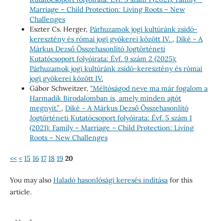
Marriage – Child Protection: Living Roots – New
Challenges
Eszter Cs. Herger,
Párhuzamok jogi kultúránk zsidó-
keresztény és római jogi gyökerei között IV.
,
Díké - A
Márkus Dezső Összehasonlító Jogtörténeti
Kutatócsoport folyóirata: Évf. 9 szám 2 (2025):
Párhuzamok jogi kultúránk zsidó-keresztény és római
jogi gyökerei között IV.
Gábor Schweitzer,
"Méltóságod neve ma már fogalom a
Harmadik Birodalomban is, amely minden ajtót
megnyit.”
,
Díké - A Márkus Dezső Összehasonlító
Jogtörténeti Kutatócsoport folyóirata: Évf. 5 szám 1
(2021): Family – Marriage – Child Protection: Living
Roots – New Challenges
<<
<
15
16
17
18
19
20
You may also
Haladó hasonlósági keresés indítása
for this
article.