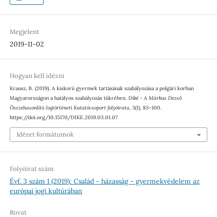
Megjelent
2019-11-02
Hogyan kell idézni
Krausz, B. (2019). A kiskorú gyermek tartásának szabályozása a polgári korban
Magyarországon a hatályos szabályozás tükrében.
Díké - A Márkus Dezső
Összehasonlító Jogtörténeti Kutatócsoport folyóirata
,
3
(1), 83–100.
https://doi.org/10.15170/DIKE.2019.03.01.07
Idézet formátumok
Folyóirat szám
Évf. 3 szám 1 (2019): Család - házasság - gyermekvédelem az
európai jogi kultúrában
Rovat