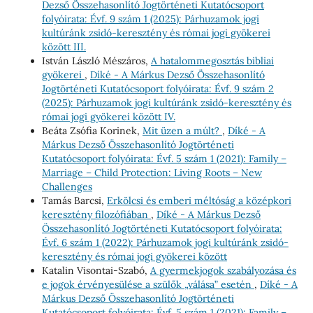
Dezső Összehasonlító Jogtörténeti Kutatócsoport
folyóirata: Évf. 9 szám 1 (2025): Párhuzamok jogi
kultúránk zsidó-keresztény és római jogi gyökerei
között III.
István László Mészáros,
A hatalommegosztás bibliai
gyökerei
,
Díké - A Márkus Dezső Összehasonlító
Jogtörténeti Kutatócsoport folyóirata: Évf. 9 szám 2
(2025): Párhuzamok jogi kultúránk zsidó-keresztény és
római jogi gyökerei között IV.
Beáta Zsófia Korinek,
Mit üzen a múlt?
,
Díké - A
Márkus Dezső Összehasonlító Jogtörténeti
Kutatócsoport folyóirata: Évf. 5 szám 1 (2021): Family –
Marriage – Child Protection: Living Roots – New
Challenges
Tamás Barcsi,
Erkölcsi és emberi méltóság a középkori
keresztény filozófiában
,
Díké - A Márkus Dezső
Összehasonlító Jogtörténeti Kutatócsoport folyóirata:
Évf. 6 szám 1 (2022): Párhuzamok jogi kultúránk zsidó-
keresztény és római jogi gyökerei között
Katalin Visontai-Szabó,
A gyermekjogok szabályozása és
e jogok érvényesülése a szülők „válása” esetén
,
Díké - A
Márkus Dezső Összehasonlító Jogtörténeti
Kutatócsoport folyóirata: Évf. 5 szám 1 (2021): Family –