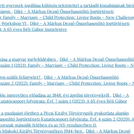
ett gyermek jogállása különös tekintettel a tartásdíj kiszabásának bíró
szágon
,
Díké - A Márkus Dezső Összehasonlító Jogtörténeti
1): Family – Marriage – Child Protection: Living Roots – New Challeng
w Workshop VI
,
Díké - A Márkus Dezső Összehasonlító Jogtörténeti
): A 65 éves Béli Gábor tiszteletére
ozása a magyar jogfejlődésben
,
Díké - A Márkus Dezső Összehasonlít
5 szám 1 (2021): Family – Marriage – Child Protection: Living Roots – 
gos szülői felügyelet?
,
Díké - A Márkus Dezső Összehasonlító
6 szám 2 (2022): Family – Marriage – Child Protection: Living Roots –
ön ismeretlen előadása az 1848. évi áprilisi törvényekről
,
Díké - A
tatócsoport folyóirata: Évf. 7 szám 1 (2023): A 65 éves Béli Gábor
s a gazdasági életben a Pécsi Királyi Törvényszék gyakorlata alapján
onlító Jogtörténeti Kutatócsoport folyóirata: Évf. 4 szám 2 (2020): 
-korszak második felében és az NS-rendszerben II.
 a Miskolci Királyi Törvényszéken 1944-ben
,
Díké - A Márkus Dezső