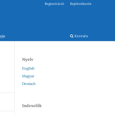
Regisztráció
Bejelentkezés
pja
Keresés
Nyelv
English
Magyar
Deutsch
Indexelők