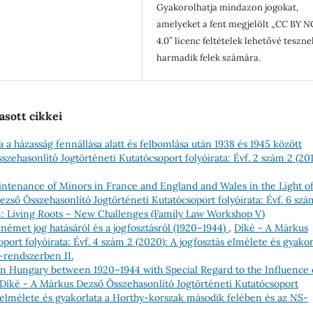
Gyakorolhatja mindazon jogokat,
amelyeket a fent megjelölt „CC BY N
4.0” licenc feltételek lehetővé teszne
harmadik felek számára.
asott cikkei
 a házasság fennállása alatt és felbomlása után 1938 és 1945 között
zehasonlító Jogtörténeti Kutatócsoport folyóirata: Évf. 2 szám 2 (201
aintenance of Minors in France and England and Wales in the Light o
zső Összehasonlító Jogtörténeti Kutatócsoport folyóirata: Évf. 6 szá
on: Living Roots – New Challenges (Family Law Workshop V)
émet jog hatásáról és a jogfosztásról (1920–1944)
,
Díké - A Márkus
ort folyóirata: Évf. 4 szám 2 (2020): A jogfosztás elmélete és gyakor
-rendszerben II.
 in Hungary between 1920–1944 with Special Regard to the Influence 
Díké - A Márkus Dezső Összehasonlító Jogtörténeti Kutatócsoport
ás elmélete és gyakorlata a Horthy-korszak második felében és az NS-