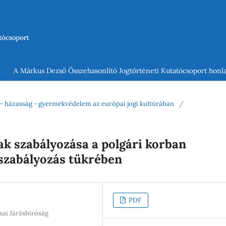
A Márkus Dezső Összehasonlító Jogtörténeti Kutatócsoport honla
ád - házasság - gyermekvédelem az európai jogi kultúrában
/
k szabályozása a polgári korban
szabályozás tükrében
PDF
sai Járásbíróság