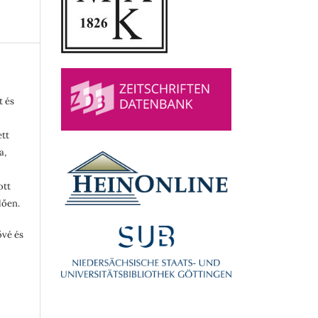
t és
ett
a,
ott
lően.
ővé és