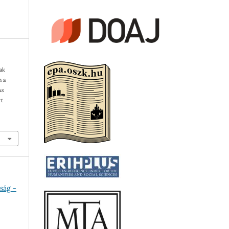
nak
n a
us
rt
sság -