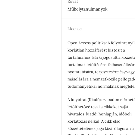
Rovat
Műhelytanulmányok
License
Open Access politika: A folyóirat nyíl
korlátlan hozzáférést biztosít a
tartalmához. Bárki jogosult a közzét
tartalmak letöltésére, felhasználásár
nyomtatására, terjesztésére és/vagy
másolására a nemzetközileg elfogad
tudományetikai normáknak megfele
A folyóirat (Kiadó) szabadon elérhet
letölthetővé teszi a cikkeket saját
hivatalos, kiadói honlapján, időbeli
korlátozás nélkül. A cikk első
közzétételének joga kizárólagosan a