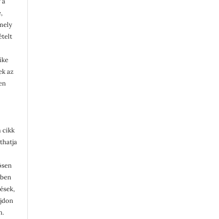
 a
,
rmely
ételt
ike
lek az
en
 cikk
thatja
ösen
ében
tések,
ajdon
n.