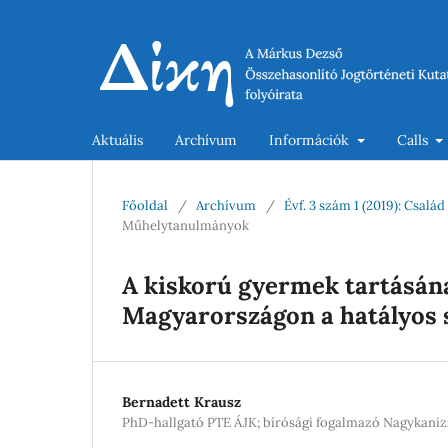
Aktuális
Archívum
Információk
Calls
Főoldal
/
Archívum
/
Évf. 3 szám 1 (2019): Csal
Műhelytanulmányok
A kiskorú gyermek tartásána
Magyarországon a hatályos 
Bernadett Krausz
PhD-hallgató PTE ÁJK; bírósági fogalmazó Nagykaniz