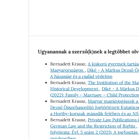
Ugyanannak a szerző(k)nek a legtöbbet olv
Bernadett Krausz,
A kiskorú gyermek tartása
Magyarországon
,
Díké - A Márkus Dezső Öss
A házasság és a család védelme
Bernadett Krausz,
The Institution of the M
Historical Development
,
Díké - A Márkus De
(2022): Family – Marriage – Child Protecti
Bernadett Krausz,
Magyar magánjogászok a n
Dezső Összehasonlító Jogtörténeti Kutatócsop
a Horthy-korszak második felében és az NS
Bernadett Krausz,
Private Law Publications
German Law and the Restriction of Rights
,
folyóirata: Évf. 5 szám 2 (2021): A jogfoszt
rendszerben