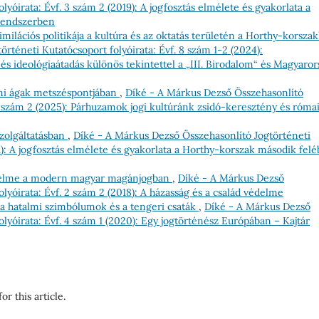
lyóirata: Évf. 3 szám 2 (2019): A jogfosztás elmélete és gyakorlata a
rendszerben
milációs politikája a kultúra és az oktatás területén a Horthy-korsza
rténeti Kutatócsoport folyóirata: Évf. 8 szám 1-2 (2024):
és ideológiaátadás különös tekintettel a „III. Birodalom“ és Magyaror
mi ágak metszéspontjában
,
Díké - A Márkus Dezső Összehasonlító
 9 szám 2 (2025): Párhuzamok jogi kultúránk zsidó-keresztény és róma
zolgáltatásban
,
Díké - A Márkus Dezső Összehasonlító Jogtörténeti
21): A jogfosztás elmélete és gyakorlata a Horthy-korszak második fel
édelme a modern magyar magánjogban
,
Díké - A Márkus Dezső
lyóirata: Évf. 2 szám 2 (2018): A házasság és a család védelme
 a hatalmi szimbólumok és a tengeri csaták
,
Díké - A Márkus Dezső
lyóirata: Évf. 4 szám 1 (2020): Egy jogtörténész Európában – Kajtár
or this article.