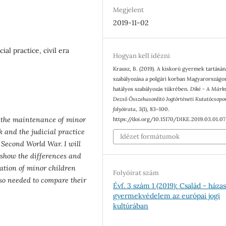
Megjelent
2019-11-02
al practice, civil era
Hogyan kell idézni
Krausz, B. (2019). A kiskorú gyermek tartásá
szabályozása a polgári korban Magyarországo
hatályos szabályozás tükrében.
Díké - A Márk
Dezső Összehasonlító Jogtörténeti Kutatócsopo
folyóirata
,
3
(1), 83–100.
ng the maintenance of minor
https://doi.org/10.15170/DIKE.2019.03.01.07
k and the judicial practice
Idézet formátumok
e Second World War. I will
 show the differences and
tuation of minor children
Folyóirat szám
lso needed to compare their
Évf. 3 szám 1 (2019): Család - háza
gyermekvédelem az európai jogi
kultúrában