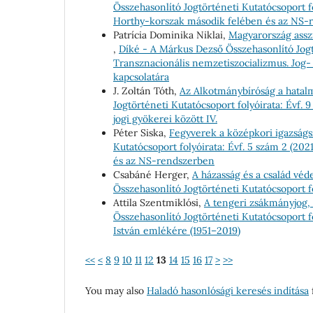
Összehasonlító Jogtörténeti Kutatócsoport fo
Horthy-korszak második felében és az NS-
Patrícia Dominika Niklai,
Magyarország asszi
,
Díké - A Márkus Dezső Összehasonlító Jogtö
Transznacionális nemzetiszocializmus. Jog- 
kapcsolatára
J. Zoltán Tóth,
Az Alkotmánybíróság a hatal
Jogtörténeti Kutatócsoport folyóirata: Évf.
jogi gyökerei között IV.
Péter Siska,
Fegyverek a középkori igazságs
Kutatócsoport folyóirata: Évf. 5 szám 2 (20
és az NS-rendszerben
Csabáné Herger,
A házasság és a család v
Összehasonlító Jogtörténeti Kutatócsoport fo
Attila Szentmiklósi,
A tengeri zsákmányjog,
Összehasonlító Jogtörténeti Kutatócsoport fo
István emlékére (1951–2019)
<<
<
8
9
10
11
12
13
14
15
16
17
>
>>
You may also
Haladó hasonlósági keresés indítása
f