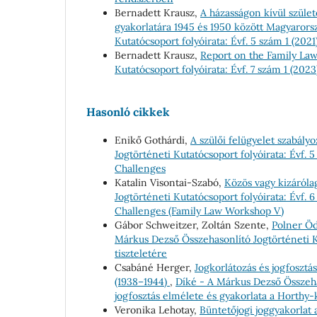
Bernadett Krausz,
A házasságon kívül szület
gyakorlatára 1945 és 1950 között Magyaror
Kutatócsoport folyóirata: Évf. 5 szám 1 (202
Bernadett Krausz,
Report on the Family La
Kutatócsoport folyóirata: Évf. 7 szám 1 (2023
Hasonló cikkek
Enikő Gothárdi,
A szülői felügyelet szabály
Jogtörténeti Kutatócsoport folyóirata: Évf. 
Challenges
Katalin Visontai-Szabó,
Közös vagy kizáróla
Jogtörténeti Kutatócsoport folyóirata: Évf. 
Challenges (Family Law Workshop V)
Gábor Schweitzer, Zoltán Szente,
Polner Öd
Márkus Dezső Összehasonlító Jogtörténeti Ku
tiszteletére
Csabáné Herger,
Jogkorlátozás és jogfosztá
(1938–1944)
,
Díké - A Márkus Dezső Összehas
jogfosztás elmélete és gyakorlata a Horthy
Veronika Lehotay,
Büntetőjogi joggyakorlat