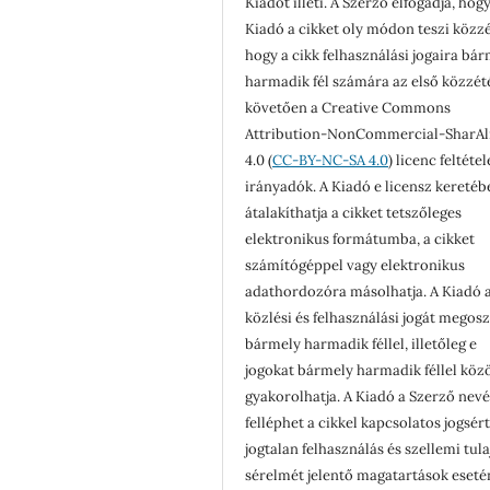
Kiadót illeti. A Szerző elfogadja, hogy
Kiadó a cikket oly módon teszi közzé
hogy a cikk felhasználási jogaira bá
harmadik fél számára az első közzét
követően a Creative Commons
Attribution-NonCommercial-SharAl
4.0 (
CC-BY-NC-SA 4.0
) licenc feltéte
irányadók. A Kiadó e licensz keretéb
átalakíthatja a cikket tetszőleges
elektronikus formátumba, a cikket
számítógéppel vagy elektronikus
adathordozóra másolhatja. A Kiadó a
közlési és felhasználási jogát megosz
bármely harmadik féllel, illetőleg e
jogokat bármely harmadik féllel köz
gyakorolhatja. A Kiadó a Szerző nev
felléphet a cikkel kapcsolatos jogsér
jogtalan felhasználás és szellemi tul
sérelmét jelentő magatartások eseté