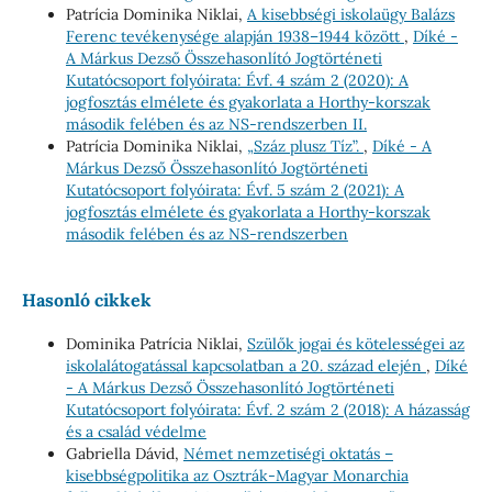
Patrícia Dominika Niklai,
A kisebbségi iskolaügy Balázs
Ferenc tevékenysége alapján 1938–1944 között
,
Díké -
A Márkus Dezső Összehasonlító Jogtörténeti
Kutatócsoport folyóirata: Évf. 4 szám 2 (2020): A
jogfosztás elmélete és gyakorlata a Horthy-korszak
második felében és az NS-rendszerben II.
Patrícia Dominika Niklai,
„Száz plusz Tíz”.
,
Díké - A
Márkus Dezső Összehasonlító Jogtörténeti
Kutatócsoport folyóirata: Évf. 5 szám 2 (2021): A
jogfosztás elmélete és gyakorlata a Horthy-korszak
második felében és az NS-rendszerben
Hasonló cikkek
Dominika Patrícia Niklai,
Szülők jogai és kötelességei az
iskolalátogatással kapcsolatban a 20. század elején
,
Díké
- A Márkus Dezső Összehasonlító Jogtörténeti
Kutatócsoport folyóirata: Évf. 2 szám 2 (2018): A házasság
és a család védelme
Gabriella Dávid,
Német nemzetiségi oktatás –
kisebbségpolitika az Osztrák-Magyar Monarchia