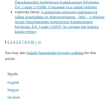
Összehasonlító Jogtörténeti Kutatócsoport folyóirata:
Évf. 2 szám 2 (2018): A házasság és a család védelme
Gabriella Dávid,
A pedagógia egyetemi tudománnyá
válása Ausztriában és Magyarországon
,
Díké - A Márkus
Dezső Összehasonlító Jogtörténeti Kutatócsoport
folyóirata: Évf. 1 szám 1 (2017): Az európai jogi kultúra
közös értékei
1
2
3
4
5
6
7
8
9
10
>
>>
You may also
Haladó hasonlósági keresés indítása
for this
article.
Nyelv
English
Magyar
Deutsch