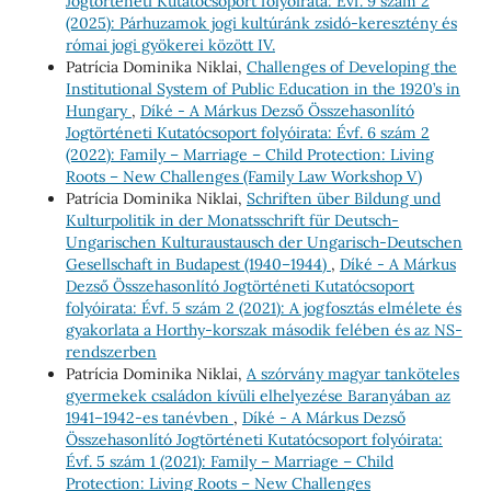
Jogtörténeti Kutatócsoport folyóirata: Évf. 9 szám 2
(2025): Párhuzamok jogi kultúránk zsidó-keresztény és
római jogi gyökerei között IV.
Patrícia Dominika Niklai,
Challenges of Developing the
Institutional System of Public Education in the 1920’s in
Hungary
,
Díké - A Márkus Dezső Összehasonlító
Jogtörténeti Kutatócsoport folyóirata: Évf. 6 szám 2
(2022): Family – Marriage – Child Protection: Living
Roots – New Challenges (Family Law Workshop V)
Patrícia Dominika Niklai,
Schriften über Bildung und
Kulturpolitik in der Monatsschrift für Deutsch-
Ungarischen Kulturaustausch der Ungarisch-Deutschen
Gesellschaft in Budapest (1940–1944)
,
Díké - A Márkus
Dezső Összehasonlító Jogtörténeti Kutatócsoport
folyóirata: Évf. 5 szám 2 (2021): A jogfosztás elmélete és
gyakorlata a Horthy-korszak második felében és az NS-
rendszerben
Patrícia Dominika Niklai,
A szórvány magyar tanköteles
gyermekek családon kívüli elhelyezése Baranyában az
1941–1942-es tanévben
,
Díké - A Márkus Dezső
Összehasonlító Jogtörténeti Kutatócsoport folyóirata:
Évf. 5 szám 1 (2021): Family – Marriage – Child
Protection: Living Roots – New Challenges