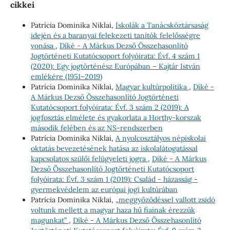
cikkei
Patrícia Dominika Niklai,
Iskolák a Tanácsköztársaság
idején és a baranyai felekezeti tanítók felelősségre
vonása
,
Díké - A Márkus Dezső Összehasonlító
Jogtörténeti Kutatócsoport folyóirata: Évf. 4 szám 1
(2020): Egy jogtörténész Európában – Kajtár István
emlékére (1951–2019)
Patrícia Dominika Niklai,
Magyar kultúrpolitika
,
Díké -
A Márkus Dezső Összehasonlító Jogtörténeti
Kutatócsoport folyóirata: Évf. 3 szám 2 (2019): A
jogfosztás elmélete és gyakorlata a Horthy-korszak
második felében és az NS-rendszerben
Patrícia Dominika Niklai,
A nyolcosztályos népiskolai
oktatás bevezetésének hatása az iskolalátogatással
kapcsolatos szülői felügyeleti jogra
,
Díké - A Márkus
Dezső Összehasonlító Jogtörténeti Kutatócsoport
folyóirata: Évf. 3 szám 1 (2019): Család - házasság -
gyermekvédelem az európai jogi kultúrában
Patrícia Dominika Niklai,
„meggyőződéssel vallott zsidó
voltunk mellett a magyar haza hű fiainak érezzük
magunkat”
,
Díké - A Márkus Dezső Összehasonlító