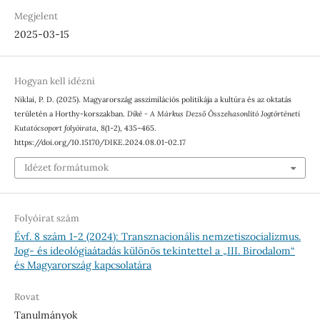
Megjelent
2025-03-15
Hogyan kell idézni
Niklai, P. D. (2025). Magyarország asszimilációs politikája a kultúra és az oktatás
területén a Horthy-korszakban.
Díké - A Márkus Dezső Összehasonlító Jogtörténeti
Kutatócsoport folyóirata
,
8
(1-2), 435–465.
https://doi.org/10.15170/DIKE.2024.08.01-02.17
Idézet formátumok
Folyóirat szám
Évf. 8 szám 1-2 (2024): Transznacionális nemzetiszocializmus.
Jog- és ideológiaátadás különös tekintettel a „III. Birodalom“
és Magyarország kapcsolatára
Rovat
Tanulmányok