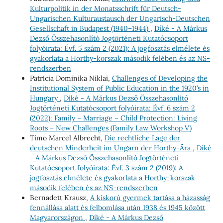
Kulturpolitik in der Monatsschrift für Deutsch-
Ungarischen Kulturaustausch der Ungarisch-Deutschen
Gesellschaft in Budapest (1940–1944)
,
Díké - A Márkus
Dezső Összehasonlító Jogtörténeti Kutatócsoport
folyóirata: Évf. 5 szám 2 (2021): A jogfosztás elmélete és
gyakorlata a Horthy-korszak második felében és az NS-
rendszerben
Patrícia Dominika Niklai,
Challenges of Developing the
Institutional System of Public Education in the 1920’s in
Hungary
,
Díké - A Márkus Dezső Összehasonlító
Jogtörténeti Kutatócsoport folyóirata: Évf. 6 szám 2
(2022): Family – Marriage – Child Protection: Living
Roots – New Challenges (Family Law Workshop V)
Timo Marcel Albrecht,
Die rechtliche Lage der
deutschen Minderheit im Ungarn der Horthy-Ära
,
Díké
- A Márkus Dezső Összehasonlító Jogtörténeti
Kutatócsoport folyóirata: Évf. 3 szám 2 (2019): A
jogfosztás elmélete és gyakorlata a Horthy-korszak
második felében és az NS-rendszerben
Bernadett Krausz,
A kiskorú gyermek tartása a házasság
fennállása alatt és felbomlása után 1938 és 1945 között
Magyarországon
,
Díké - A Márkus Dezső