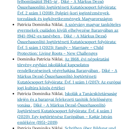
felbomlásától 1945-ig
,
Díké - A Márkus Dezső
Összehasonlító Jogtörténeti Kutatócsoport folyóirata:
Évf. 2 szám 1 (2018): Polgári-kori jogintézmények,
torzulások és jogkövetkezmények Magyarországon
Patrícia Dominika Niklai,
A szórvány magyar tanköteles
gyermekek családon kívüli elhelyezése Baranyában az
1941–1942-es tanévben
,
Díké - A Márkus Dezső
Összehasonlító Jogtörténeti Kutatócsoport folyóirata:
Évf. 5 szám 1 (2021): Family – Marriage – Child
Protection: Living Roots – New Challenges
Dominika Patrícia Niklai,
Az 1868. évi népoktatási
törvény egyházi iskolákkal kapcsolatos
rendelkezéseinek végrehajtása Baranyában
,
Díké - A
Márkus Dezső Összehasonlító Jogtörténeti
Kutatócsoport folyóirata: Évf. 1 szám 1 (2017): Az európai
jogi kultúra közös értékei
Patrícia Dominika Niklai,
Iskolák a Tanácsköztársaság
idején és a baranyai felekezeti tanítók felelősségre
vonása
,
Díké - A Márkus Dezső Összehasonlító
Jogtörténeti Kutatócsoport folyóirata: Évf. 4 szám 1
(2020): Egy jogtörténész Európában – Kajtár István
emlékére (1951–2019)
Patrícia Dominika Niklai,
Schriften über Bildung und