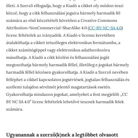
illeti. A Szerző elfogadja, hogy a Kiadó a cikket oly módon teszi
közzé, hogy a cikk felhasználási jogaira bármely harmadik fél
számára az első közzétételt követően a Creative Commons
Attribution-NonCommercial-SharAlike 4.0 (
CC-BY-NC-SA 4.0
)
licenc feltételek az irányadók. A Kiadó e licensz keretében
átalakíthatja a cikket tetszőleges elektronikus formátumba, a
cikket számítógéppel vagy elektronikus adathordozóra
másolhatja. A Kiadó a cikk közlési és felhasználási jogát
megoszthatja bármely harmadik féllel, illetőleg e jogokat bármely
harmadik féllel közösen gyakorolhatja. A Kiadó a Szerző nevében
felléphet a cikkel kapcsolatos jogsértések, jogtalan felhasználás és
szellemi tulajdon sérelmét jelentő magatartások esetén.
Gyakorolhatja mindazon jogokat, amelyeket a fent megjelölt „CC
BY NC SA 4.0” licenc feltételek lehetővé tesznek harmadik felek
számára.
Ugyanannak a szerző(k)nek a legtöbbet olvasott