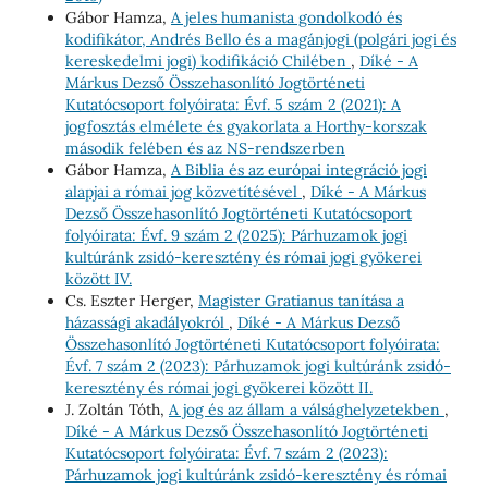
Gábor Hamza,
A jeles humanista gondolkodó és
kodifikátor, Andrés Bello és a magánjogi (polgári jogi és
kereskedelmi jogi) kodifikáció Chilében
,
Díké - A
Márkus Dezső Összehasonlító Jogtörténeti
Kutatócsoport folyóirata: Évf. 5 szám 2 (2021): A
jogfosztás elmélete és gyakorlata a Horthy-korszak
második felében és az NS-rendszerben
Gábor Hamza,
A Biblia és az európai integráció jogi
alapjai a római jog közvetítésével
,
Díké - A Márkus
Dezső Összehasonlító Jogtörténeti Kutatócsoport
folyóirata: Évf. 9 szám 2 (2025): Párhuzamok jogi
kultúránk zsidó-keresztény és római jogi gyökerei
között IV.
Cs. Eszter Herger,
Magister Gratianus tanítása a
házassági akadályokról
,
Díké - A Márkus Dezső
Összehasonlító Jogtörténeti Kutatócsoport folyóirata:
Évf. 7 szám 2 (2023): Párhuzamok jogi kultúránk zsidó-
keresztény és római jogi gyökerei között II.
J. Zoltán Tóth,
A jog és az állam a válsághelyzetekben
,
Díké - A Márkus Dezső Összehasonlító Jogtörténeti
Kutatócsoport folyóirata: Évf. 7 szám 2 (2023):
Párhuzamok jogi kultúránk zsidó-keresztény és római