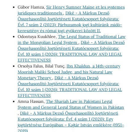
Gábor Hamza,
Sir Henry Sumner Maine et les systemes
juridiques traditionnels
,
Díké - A Márkus Dezső
Összehasonlító Jogtörténeti Kutatócsoport folyóirata:
Évf. 7 szám 2 (2023): Párhuzamok jogi kultúránk zsidó-
keresztény és római jogi gyökerei között II.
Odontuya Kuukhlee,
The Legal Status of Traditional Law
in the Mongolian Legal System
,
Díké - A Márkus Dezső
Összehasonlító Jogtörténeti Kutatócsoport folyóirata:
Évf. 10 szám 1 (2026): TRADITIONAL LAW AND LEGAL
EFFECTIVENESS
Orsolya Falus, Bilal Tunç,
Ibn Khaldun, a 14th-century
Moorish Maliki School Judge, and his Natural Law
Monetary Theory
,
Díké - A Márkus Dezső
Összehasonlító Jogtörténeti Kutatócsoport folyóirata:
Évf. 10 szám 1 (2026): TRADITIONAL LAW AND LEGAL
EFFECTIVENESS
Amna Hassan,
The Shariah Law in Pakistani Legal
System and General Legal Status of Women in Pakistan
,
Díké - A Márkus Dezső Összehasonlító Jogtörténeti
Kutatócsoport folyóirata: Évf. 4 szám 1 (2020): Egy
jogtörténész Európában – Kajtár István emlékére (1951–
2019)