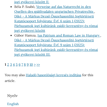
jogi gyökerei között II.
Béla P. Szabó,
Verweise auf das Naturrecht in den
Quellen des spätfeudalen ungarischen Privatrechts
,
Díké - A Márkus Dezső Összehasonlító Jogtörténeti
Kutatócsoport folyóirata: Évf. 6 szám 1 (2022):
Párhuzamok jogi kultúránk zsidó-keresztény és római
jogi gyökerei között
Gábor Hamza,
Ius Patrium and Roman Law in Hungary
,
Díké - A Márkus Dezső Összehasonlító Jogtörténeti
Kutatócsoport folyóirata: Évf. 9 szám 1 (2025):
Párhuzamok jogi kultúránk zsidó-keresztény és római
jogi gyökerei között III.
1
2
3
4
5
6
7
8
9
10
>
>>
You may also
Haladó hasonlósági keresés indítása
for this
article.
Nyelv
English