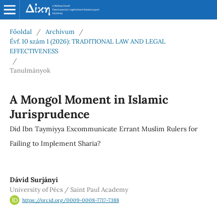
Főoldal
/
Archívum
/
Évf. 10 szám 1 (2026): TRADITIONAL LAW AND LEGAL
EFFECTIVENESS
/
Tanulmányok
A Mongol Moment in Islamic
Jurisprudence
Did Ibn Taymiyya Excommunicate Errant Muslim Rulers for
Failing to Implement Sharia?
Dávid Surjányi
University of Pécs / Saint Paul Academy
https://orcid.org/0009-0008-7717-7388