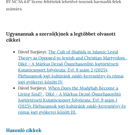
BY NC SA 4.0” licenc feltételek lehetővé tesznek harmadik felek
számára.
Ugyanannak a szerző(k)nek a legtöbbet olvasott
cikkei
Dávid Surjányi,
The Cult of Shahīds in Islamic Legal
Theory as Opposed to Jewish and Christian Martyrdom
,
Díké - A Márkus Dezső Összehasonlító Jogtörténeti
Kutatócsoport folyóirata: Évf. 9 szám 2 (2025):
Párhuzamok jogi kultúránk zsidó-keresztény és római
jogi gyökerei között IV.
Dávid Surjányi,
When Does the Muḍghah Become a
Living Soul?
,
Díké - A Márkus Dezső Összehasonlító
Jogtörténeti Kutatócsoport folyóirata: Évf. 9 szám 1
(2025): Párhuzamok jogi kultúránk zsidó-keresztény és
római jogi gyökerei között III.
Hasonló cikkek