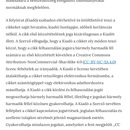
másolására a nemzetközileg elfogadott tudományetikai
normáknak megfelelően.
A folyóirat (Kiadó) szabadon elérhetővé és letölthetővé teszi a
cikkeket saját hivatalos, kiadói honlapján, időbeli korlátozás
nélkül. A cikk első közzétételének joga kizárólagosan a Kiadót
illeti. A Szerző elfogadja, hogy a Kiadó a cikket oly módon teszi
közzé, hogy a cikk felhasználási jogaira bármely harmadik fél
számára az első közzétételt követően a Creative Commons
Attribution-NonCommercial-SharAlike 4.0 (
CC-BY-NC-SA 4.0
)
licenc feltételek az irányadók. A Kiadó e licensz keretében
átalakíthatja a cikket tetszőleges elektronikus formátumba, a
cikket számítógéppel vagy elektronikus adathordozóra
másolhatja. A Kiadó a cikk közlési és felhasználási jogát
megoszthatja bármely harmadik féllel, illetőleg e jogokat bármely
harmadik féllel közösen gyakorolhatja. A Kiadó a Szerző nevében
felléphet a cikkel kapcsolatos jogsértések, jogtalan felhasználás és
szellemi tulajdon sérelmét jelentő magatartások esetén.
Gyakorolhatja mindazon jogokat, amelyeket a fent megjelölt „CC