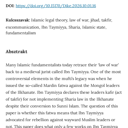
DOI:
https://doi.org/10.15170/Dike.2026.10.01.16
Kulcsszavak:
Islamic legal theory, law of war, jihad, takfir,
excommunication, Ibn Taymiyya, Sharia, Islamic state,
fundamentalism
Absztrakt
Many Islamic fundamentalists today retrace their ‘law of war’
back to a medieval jurist called Ibn Taymiyya. One of the most
controversial elements in the mufti’s legacy was when he
issued the so-called Mardin fatwa against the Mongol leaders
of the Ilkhanate. Ibn Taymiyya declares these leaders kafir (act
of takfir) for not implementing Sharia law in the Ilkhanate
despite their conversion to Sunni Islam. The question of this
paper is whether this fatwa means that Ibn Taymiyya
advocated for rebellion against wayward Muslim leaders or
not. This paper does what only a few works on Ibn Taymiyya