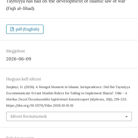
Taymiyya has had on the development of Islamic law of war
(Fiqh al-Jihad).
pdf (English)
Megjelent
2026-06-09
Hogyan kell idézni
Surjányi, D. (2026). A Mongol Moment in Islamic Jurisprudence: Did Ibn Taymiyya
Excommunicate Errant Muslim Rulers for Failing to Implement Sharia?.
Díké - A
Márkus Dezső Összehasonlító Jogtörténeti Kutatócsoport folyóirata
,
10
(1), 219–233.
https://doi.org/10.15170/Dike.2026.10.01.16
Idézet formátumok