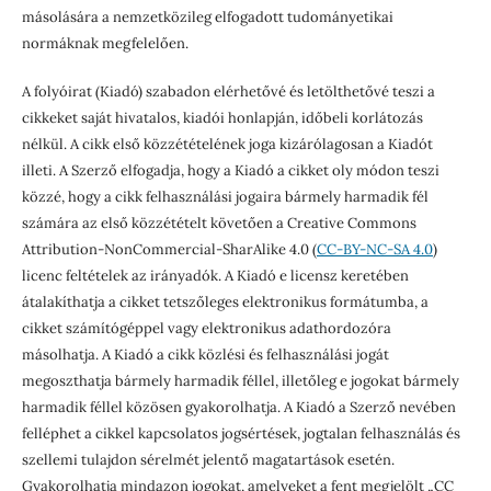
másolására a nemzetközileg elfogadott tudományetikai
normáknak megfelelően.
A folyóirat (Kiadó) szabadon elérhetővé és letölthetővé teszi a
cikkeket saját hivatalos, kiadói honlapján, időbeli korlátozás
nélkül. A cikk első közzétételének joga kizárólagosan a Kiadót
illeti. A Szerző elfogadja, hogy a Kiadó a cikket oly módon teszi
közzé, hogy a cikk felhasználási jogaira bármely harmadik fél
számára az első közzétételt követően a Creative Commons
Attribution-NonCommercial-SharAlike 4.0 (
CC-BY-NC-SA 4.0
)
licenc feltételek az irányadók. A Kiadó e licensz keretében
átalakíthatja a cikket tetszőleges elektronikus formátumba, a
cikket számítógéppel vagy elektronikus adathordozóra
másolhatja. A Kiadó a cikk közlési és felhasználási jogát
megoszthatja bármely harmadik féllel, illetőleg e jogokat bármely
harmadik féllel közösen gyakorolhatja. A Kiadó a Szerző nevében
felléphet a cikkel kapcsolatos jogsértések, jogtalan felhasználás és
szellemi tulajdon sérelmét jelentő magatartások esetén.
Gyakorolhatja mindazon jogokat, amelyeket a fent megjelölt „CC