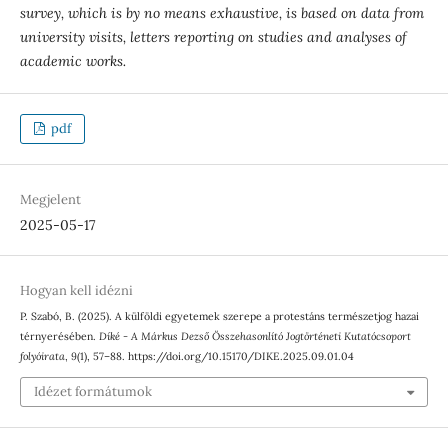
survey, which is by no means exhaustive, is based on data from
university visits, letters reporting on studies and analyses of
academic works.
pdf
Megjelent
2025-05-17
Hogyan kell idézni
P. Szabó, B. (2025). A külföldi egyetemek szerepe a protestáns természetjog hazai
térnyerésében.
Díké - A Márkus Dezső Összehasonlító Jogtörténeti Kutatócsoport
folyóirata
,
9
(1), 57–88. https://doi.org/10.15170/DIKE.2025.09.01.04
Idézet formátumok