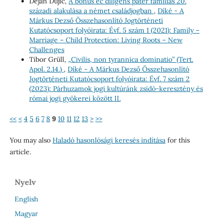
Dejan Dujic,
A bonus ec diligens pater familias 20.
századi alakulása a német családjogban
,
Díké - A
Márkus Dezső Összehasonlító Jogtörténeti
Kutatócsoport folyóirata: Évf. 5 szám 1 (2021): Family –
Marriage – Child Protection: Living Roots – New
Challenges
Tibor Grüll,
„Civilis, non tyrannica dominatio” (Tert.
Apol. 2.14.)
,
Díké - A Márkus Dezső Összehasonlító
Jogtörténeti Kutatócsoport folyóirata: Évf. 7 szám 2
(2023): Párhuzamok jogi kultúránk zsidó-keresztény és
római jogi gyökerei között II.
<<
<
4
5
6
7
8
9
10
11
12
13
>
>>
You may also
Haladó hasonlósági keresés indítása
for this
article.
Nyelv
English
Magyar