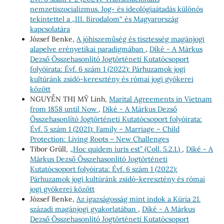
nemzetiszocializmus. Jog- és ideológiaátadás különös
tekintettel a „III. Birodalom“ és Magyarország
kapcsolatára
József Benke,
A jóhiszeműség és tisztesség magánjogi
alapelve erényetikai paradigmában
,
Díké - A Márkus
Dezső Összehasonlító Jogtörténeti Kutatócsoport
folyóirata: Évf. 6 szám 1 (2022): Párhuzamok jogi
kultúránk zsidó-keresztény és római jogi gyökerei
között
NGUYỄN THỊ MỸ Linh,
Marital Agreements in Vietnam
from 1858 until Now
,
Díké - A Márkus Dezső
Összehasonlító Jogtörténeti Kutatócsoport folyóirata:
Évf. 5 szám 1 (2021): Family – Marriage – Child
Protection: Living Roots – New Challenges
Tibor Grüll,
„Hoc quidem iuris est” (Coll. 5.2.1.)
,
Díké - A
Márkus Dezső Összehasonlító Jogtörténeti
Kutatócsoport folyóirata: Évf. 6 szám 1 (2022):
Párhuzamok jogi kultúránk zsidó-keresztény és római
jogi gyökerei között
József Benke,
Az igazságosság mint indok a Kúria 21.
századi magánjogi gyakorlatában
,
Díké - A Márkus
Dezső Összehasonlító Jogtörténeti Kutatócsoport