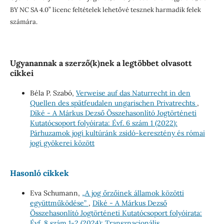
BY NC SA 4.0” licenc feltételek lehetővé tesznek harmadik felek
számára.
Ugyanannak a szerző(k)nek a legtöbbet olvasott
cikkei
Béla P. Szabó,
Verweise auf das Naturrecht in den
Quellen des spätfeudalen ungarischen Privatrechts
,
Díké - A Márkus Dezső Összehasonlító Jogtörténeti
Kutatócsoport folyóirata: Évf. 6 szám 1 (2022):
Párhuzamok jogi kultúránk zsidó-keresztény és római
jogi gyökerei között
Hasonló cikkek
Eva Schumann,
„A jog őrzőinek államok közötti
együttműködése”
,
Díké - A Márkus Dezső
Összehasonlító Jogtörténeti Kutatócsoport folyóirata:
Évf. 8 szám 1-2 (2024): Transznacionális