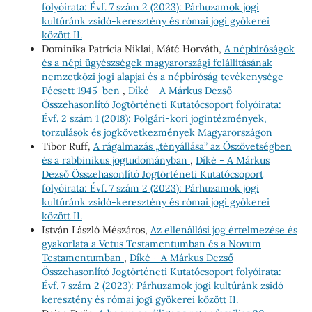
folyóirata: Évf. 7 szám 2 (2023): Párhuzamok jogi
kultúránk zsidó-keresztény és római jogi gyökerei
között II.
Dominika Patrícia Niklai, Máté Horváth,
A népbíróságok
és a népi ügyészségek magyarországi felállításának
nemzetközi jogi alapjai és a népbíróság tevékenysége
Pécsett 1945-ben
,
Díké - A Márkus Dezső
Összehasonlító Jogtörténeti Kutatócsoport folyóirata:
Évf. 2 szám 1 (2018): Polgári-kori jogintézmények,
torzulások és jogkövetkezmények Magyarországon
Tibor Ruff,
A rágalmazás „tényállása” az Ószövetségben
és a rabbinikus jogtudományban
,
Díké - A Márkus
Dezső Összehasonlító Jogtörténeti Kutatócsoport
folyóirata: Évf. 7 szám 2 (2023): Párhuzamok jogi
kultúránk zsidó-keresztény és római jogi gyökerei
között II.
István László Mészáros,
Az ellenállási jog értelmezése és
gyakorlata a Vetus Testamentumban és a Novum
Testamentumban
,
Díké - A Márkus Dezső
Összehasonlító Jogtörténeti Kutatócsoport folyóirata:
Évf. 7 szám 2 (2023): Párhuzamok jogi kultúránk zsidó-
keresztény és római jogi gyökerei között II.