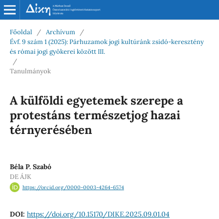
Főoldal
/
Archívum
/
Évf. 9 szám 1 (2025): Párhuzamok jogi kultúránk zsidó-keresztény
és római jogi gyökerei között III.
/
Tanulmányok
A külföldi egyetemek szerepe a
protestáns természetjog hazai
térnyerésében
Béla P. Szabó
DE ÁJK
https://orcid.org/0000-0003-4264-6574
DOI:
https://doi.org/10.15170/DIKE.2025.09.01.04