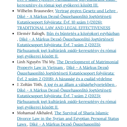
keresztény és római jogi gyökerei között III.
Wilhelm Brauneder,
Vertrag gegen Gesetz und Lehre
,
Díké - A Márkus Dezső Összehasonlító Jogtörténeti
Kutatócsoport folyóirata: Évf. 10 szám 1 (2026):
TRADITIONAL LAW AND LEGAL EFFECTIVENESS
Elemér Balogh,
Bűn és büntetés a középkori egyházban
,
Díké - A Márkus Dezső Összehasonlító Jogtörténeti
Kutatócsoport folyóirata: Évf. 7 szám 2 (2023):
Párhuzamok jogi kultúránk zsidó-keresztény és római
jogi gyökerei között II.
Linh Nguyên Thi My,
The Development of Matrimonial
Property Law in Vietnam
,
Díké - A Márkus Dezső
Összehasonlító Jogtörténeti Kutatócsoport folyóirata:
Évf. 2 szám 2 (2018): A házasság és a család védelme
J. Zoltán Tóth,
A jog és az állam a válsághelyzetekben
,
Díké - A Márkus Dezső Összehasonlító Jogtörténeti
Kutatócsoport folyóirata: Évf. 7 szám 2 (2023):
Párhuzamok jogi kultúránk zsidó-keresztény és római
jogi gyökerei között II.
Mohamad Alkhaled,
The Survival of Sharia Islamic
Divorce Law in the Syrian and Egyptian Personal Status
Laws
,
Díké - A Márkus Dezső Összehasonlító