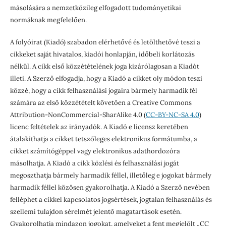
másolására a nemzetközileg elfogadott tudományetikai
normáknak megfelelően.
A folyóirat (Kiadó) szabadon elérhetővé és letölthetővé teszi a
cikkeket saját hivatalos, kiadói honlapján, időbeli korlátozás
nélkül. A cikk első közzétételének joga kizárólagosan a Kiadót
illeti. A Szerző elfogadja, hogy a Kiadó a cikket oly módon teszi
közzé, hogy a cikk felhasználási jogaira bármely harmadik fél
számára az első közzétételt követően a Creative Commons
Attribution-NonCommercial-SharAlike 4.0 (
CC-BY-NC-SA 4.0
)
licenc feltételek az irányadók. A Kiadó e licensz keretében
átalakíthatja a cikket tetszőleges elektronikus formátumba, a
cikket számítógéppel vagy elektronikus adathordozóra
másolhatja. A Kiadó a cikk közlési és felhasználási jogát
megoszthatja bármely harmadik féllel, illetőleg e jogokat bármely
harmadik féllel közösen gyakorolhatja. A Kiadó a Szerző nevében
felléphet a cikkel kapcsolatos jogsértések, jogtalan felhasználás és
szellemi tulajdon sérelmét jelentő magatartások esetén.
Gyakorolhatja mindazon jogokat, amelyeket a fent megjelölt „CC