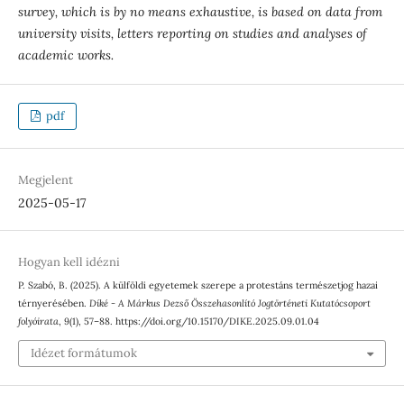
survey, which is by no means exhaustive, is based on data from
university visits, letters reporting on studies and analyses of
academic works.
pdf
Megjelent
2025-05-17
Hogyan kell idézni
P. Szabó, B. (2025). A külföldi egyetemek szerepe a protestáns természetjog hazai
térnyerésében.
Díké - A Márkus Dezső Összehasonlító Jogtörténeti Kutatócsoport
folyóirata
,
9
(1), 57–88. https://doi.org/10.15170/DIKE.2025.09.01.04
Idézet formátumok