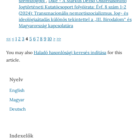
szemszögből
,
Díké - A Márkus Dezső Összehasonlító
Jogtörténeti Kutatócsoport folyóirata: Évf. 8 szám 1-2
(2024): Transznacionális nemzetiszocializmus. Jog- és
ideológiaátadás különös tekintettel a „III. Birodalom“ és
Magyarország kapcsolatára
<<
<
1
2
3
4
5
6
7
8
9
10
>
>>
You may also
Haladó hasonlósági keresés indítása
for this
article.
Nyelv
English
Magyar
Deutsch
Indexelők