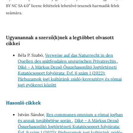
BY NC SA 4.0” licenc feltételek lehetővé tesznek harmadik felek
számára.
Ugyanannak a szerző(k)nek a legtöbbet olvasott
cikkei
Béla P. Szabó,
Verweise auf das Naturrecht in den
Quellen des spätfeudalen ungarischen Privatrechts
,
Díké - A Márkus Dezső Összehasonlító Jogtörténeti
Kutatócsoport folyóirata: Évf. 6 szám 1 (2022):
Párhuzamok jogi kultúránk zsidó-keresztény és római
jogi gyökerei között
Hasonló cikkek
István Sándor,
Res communes omnium a római jogban
és annak továbbélése során
,
Díké - A Márkus Dezső
Összehasonlító Jogtörténeti Kutatócsoport folyóirata:
Évf. 9 szám 1 (2025): Párhuzamok jogi kultúránk zsidó-