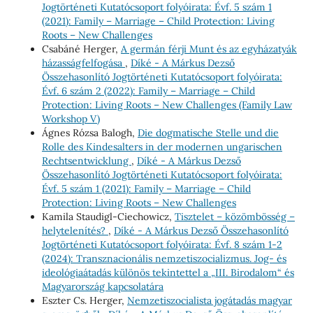
Jogtörténeti Kutatócsoport folyóirata: Évf. 5 szám 1
(2021): Family – Marriage – Child Protection: Living
Roots – New Challenges
Csabáné Herger,
A germán férji Munt és az egyházatyák
házasságfelfogása
,
Díké - A Márkus Dezső
Összehasonlító Jogtörténeti Kutatócsoport folyóirata:
Évf. 6 szám 2 (2022): Family – Marriage – Child
Protection: Living Roots – New Challenges (Family Law
Workshop V)
Ágnes Rózsa Balogh,
Die dogmatische Stelle und die
Rolle des Kindesalters in der modernen ungarischen
Rechtsentwicklung
,
Díké - A Márkus Dezső
Összehasonlító Jogtörténeti Kutatócsoport folyóirata:
Évf. 5 szám 1 (2021): Family – Marriage – Child
Protection: Living Roots – New Challenges
Kamila Staudigl-Ciechowicz,
Tisztelet – közömbösség –
helytelenítés?
,
Díké - A Márkus Dezső Összehasonlító
Jogtörténeti Kutatócsoport folyóirata: Évf. 8 szám 1-2
(2024): Transznacionális nemzetiszocializmus. Jog- és
ideológiaátadás különös tekintettel a „III. Birodalom“ és
Magyarország kapcsolatára
Eszter Cs. Herger,
Nemzetiszocialista jogátadás magyar