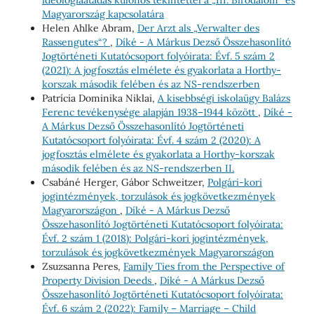
Magyarország kapcsolatára
Helen Ahlke Abram,
Der Arzt als „Verwalter des
Rassengutes“?
,
Díké - A Márkus Dezső Összehasonlító
Jogtörténeti Kutatócsoport folyóirata: Évf. 5 szám 2
(2021): A jogfosztás elmélete és gyakorlata a Horthy-
korszak második felében és az NS-rendszerben
Patrícia Dominika Niklai,
A kisebbségi iskolaügy Balázs
Ferenc tevékenysége alapján 1938–1944 között
,
Díké -
A Márkus Dezső Összehasonlító Jogtörténeti
Kutatócsoport folyóirata: Évf. 4 szám 2 (2020): A
jogfosztás elmélete és gyakorlata a Horthy-korszak
második felében és az NS-rendszerben II.
Csabáné Herger, Gábor Schweitzer,
Polgári-kori
jogintézmények, torzulások és jogkövetkezmények
Magyarországon
,
Díké - A Márkus Dezső
Összehasonlító Jogtörténeti Kutatócsoport folyóirata:
Évf. 2 szám 1 (2018): Polgári-kori jogintézmények,
torzulások és jogkövetkezmények Magyarországon
Zsuzsanna Peres,
Family Ties from the Perspective of
Property Division Deeds
,
Díké - A Márkus Dezső
Összehasonlító Jogtörténeti Kutatócsoport folyóirata:
Évf. 6 szám 2 (2022): Family – Marriage – Child