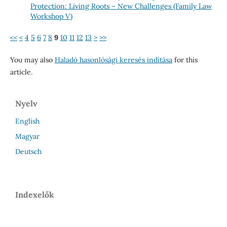
Protection: Living Roots – New Challenges (Family Law
Workshop V)
<<
<
4
5
6
7
8
9
10
11
12
13
>
>>
You may also
Haladó hasonlósági keresés indítása
for this
article.
Nyelv
English
Magyar
Deutsch
Indexelők