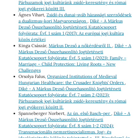
Párhuzamok jogi kultúránk zsidó-keresztény és római
jogi gyökerei között III.
Ágnes Vihart,
Zsidó és dunai-sváb házassági szerződések
a dualizmus-kori Magyarországon
,
Díké - A Márkus
Dezső Összehasonlító Jogtörténeti Kutatócsoport
folyóirata: Évf. 1 szám 1 (2017): Az európai jogi kultúra
közös értékei
Kinga Császár,
Márkus Dezső a nőkérdésről II.
,
Díké - A
Márkus Dezső Összehasonlító Jogtörténeti
Kutatócsoport folyóirata: Évf. 5 szám 1 (2021): Family –
Marriage – Child Protection: Living Roots – New
Challenges
Orsolya Falus,
Organized Institutions of Medieval
Hungarian Healthcare: the Crusader Knights’ Orders
,
Díké - A Márkus Dezső Összehasonlító Jogtörténeti
Kutatócsoport folyóirata: Évf. 7 szám 2 (2023):
Párhuzamok jogi kultúránk zsidó-keresztény és római
jogi gyökerei között II.
Spanneberger Norbert,
Az ún. első Basch-per
,
Díké - A
Márkus Dezső Összehasonlító Jogtörténeti
Kutatócsoport folyóirata: Évf. 8 szám 1-2 (2024):
Transznacionális nemzetiszocializmus. Jog- és
ideológiaátadás különös tekintettel a „III. Birodalom“ és