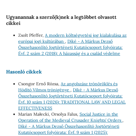
Ugyanannak a szerző(k)nek a legtöbbet olvasott
cikkei
Zsolt Pfeffer,
A modern költségvetési jog kialakulása az
európai jogi kultúrában
,
Díké - A Márkus Dezső
Összehasonlító Jogtörténeti Kutatócsoport folyóirata:
Évf. 2 szám 2 (2018): A házasság és a család védelme
Hasonló cikkek
Csongor Ernő Rózsa,
Az angolszász trónöröklés és
Hódító Vilmos trónigénye
,
Díké - A Márkus Dezső
Összehasonlító Jogtörténeti Kutatócsoport folyóirata:
Évf. 10 szám 1 (2026): TRADITIONAL LAW AND LEGAL
EFFECTIVENESS
Marian Małecki, Orsolya Falus,
Social Justice in the
Operation of the Medieval Crusader Knights’ Orders
,
Díké - A Márkus Dezső Összehasonlító Jogtörténeti
Kutatócsoport folyóirata: Évf. 9 szám 1 (2025):