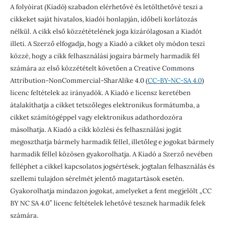
A folyóirat (Kiadó) szabadon elérhetővé és letölthetővé teszi a
cikkeket saját hivatalos, kiadói honlapján, időbeli korlátozás
nélkül. A cikk első közzétételének joga kizárólagosan a Kiadót
illeti. A Szerző elfogadja, hogy a Kiadó a cikket oly módon teszi
közzé, hogy a cikk felhasználási jogaira bármely harmadik fél
számára az első közzétételt követően a Creative Commons
Attribution-NonCommercial-SharAlike 4.0 (
CC-BY-NC-SA 4.0
)
licenc feltételek az irányadók. A Kiadó e licensz keretében
átalakíthatja a cikket tetszőleges elektronikus formátumba, a
cikket számítógéppel vagy elektronikus adathordozóra
másolhatja. A Kiadó a cikk közlési és felhasználási jogát
megoszthatja bármely harmadik féllel, illetőleg e jogokat bármely
harmadik féllel közösen gyakorolhatja. A Kiadó a Szerző nevében
felléphet a cikkel kapcsolatos jogsértések, jogtalan felhasználás és
szellemi tulajdon sérelmét jelentő magatartások esetén.
Gyakorolhatja mindazon jogokat, amelyeket a fent megjelölt „CC
BY NC SA 4.0” licenc feltételek lehetővé tesznek harmadik felek
számára.