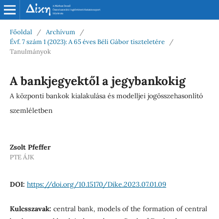
Főoldal
/
Archívum
/
Évf. 7 szám 1 (2023): A 65 éves Béli Gábor tiszteletére
/
Tanulmányok
A bankjegyektől a jegybankokig
A központi bankok kialakulása és modelljei jogösszehasonlító
szemléletben
Zsolt Pfeffer
PTE ÁJK
DOI:
https://doi.org/10.15170/Dike.2023.07.01.09
Kulcsszavak:
central bank, models of the formation of central