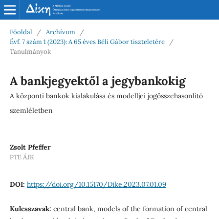
Főoldal
/
Archívum
/
Évf. 7 szám 1 (2023): A 65 éves Béli Gábor tiszteletére
/
Tanulmányok
A bankjegyektől a jegybankokig
A központi bankok kialakulása és modelljei jogösszehasonlító
szemléletben
Zsolt Pfeffer
PTE ÁJK
DOI:
https://doi.org/10.15170/Dike.2023.07.01.09
Kulcsszavak:
central bank, models of the formation of central