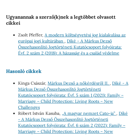
Ugyanannak a szerző(k)nek a legtöbbet olvasott
cikkei
Zsolt Pfeffer,
A modern költségvetési jog kialakulása az
európai jogi kultúrában
,
Díké - A Márkus Dezső
Összehasonlító Jogtörténeti Kutatócsoport folyóirata:
Évf. 2 szám 2 (2018): A házasság és a család védelme
Hasonló cikkek
Kinga Császár,
Márkus Dezső a nőkérdésről II.
,
Díké - A
Márkus Dezső Összehasonlító Jogtörténeti
Kutatócsoport folyóirata: Évf. 5 szám 1 (2021): Family –
Marriage – Child Protection: Living Roots – New
Challenges
Róbert István Kasuba,
„A magyar nemzet Cato-ja”
,
Díké
- A Márkus Dezső Összehasonlító Jogtörténeti
Kutatócsoport folyóirata: Évf. 6 szám 2 (2022): Family –
Marriage – Child Protection: Living Roots – New