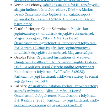
Veronika Lehotay,
Adalékok az 1921. évi III. törvénycikk
alapján indított büntetőperekhez
,
Díké - A Márkus
Dezső Összehasonlító Jogtörténeti Kutatócsoport
folyóirata: Évf. 7 szám 1 (2023): A 65 éves Béli Gábor
tiszteletére
Csabáné Herger, Gábor Schweitzer,
Polgári-kori
jogintézmények, torzulások és jogkövetkezmények
Magyarországon
,
Díké - A Márkus Dezső
Összehasonlító Jogtörténeti Kutatócsoport folyóirata:
Évf. 2 szám 1 (2018): Polgári-kori jogintézmények,
torzulások és jogkövetkezmények Magyarországon
Orsolya Falus,
Organized Institutions of Medieval
Hungarian Healthcare: the Crusader Knights’ Orders
,
Díké - A Márkus Dezső Összehasonlító Jogtörténeti
Kutatócsoport folyóirata: Évf. 7 szám 2 (2023):
Párhuzamok jogi kultúránk zsidó-keresztény és római
jogi gyökerei között II.
Pál Sáry,
Az uralkodói hatalom korlátai az ókeresztény
szerzők műveiben
,
Díké - A Márkus Dezső
Összehasonlító Jogtörténeti Kutatócsoport folyóirata:
Évf. 9 szám 2 (2025): Párhuzamok jogi kultúránk zsidó-
keresztény és római jogi gyökerei között IV.