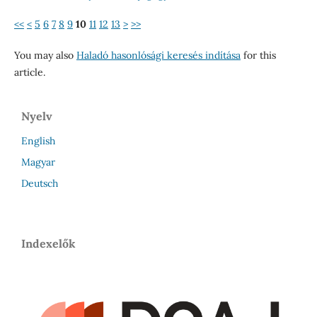
<<
<
5
6
7
8
9
10
11
12
13
>
>>
You may also
Haladó hasonlósági keresés indítása
for this
article.
Nyelv
English
Magyar
Deutsch
Indexelők