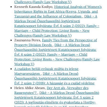
Challenges (Family Law Workshop V)
Kenneth Kaunda Kodiyo,
Historical Analysis of Women’s
Inheritance Rights in East Africa (Kenya, Uganda, and
Tanzania) and the Influence of Colonialism
,
Díké - A
Márkus Dezső Összehasonlító Jogtörténeti
Kutatócsoport folyóirata: Évf. 6 szám 2 (2022): Family –
Marriage – Child Protection: Living Roots – New
Challenges (Family Law Workshop V)
Zsuzsanna Peres,
Family Ties from the Perspective of
Property Division Deeds
,
Díké - A Márkus Dezső
Összehasonlító Jogtörténeti Kutatócsoport folyóirata:
Évf. 6 szám 2 (2022): Family – Marriage – Child
Protection: Living Roots – New Challenges (Family Law
Workshop V)
A családon belüli erőszak múltja és jelene
Magyarországon
,
Díké - A Márkus Dezső
Összehasonlító Jogtörténeti Kutatócsoport folyóirata:
Évf. 2 szám 2 (2018): A házasság és a család védelme
Helen Ahlke Abram,
Der Arzt als „Verwalter des
Rassengutes“?
,
Díké - A Márkus Dezső Összehasonlító
Jogtörténeti Kutatócsoport folyóirata: Évf. 5 szám 2
(2021): A jogfosztás elmélete és gyakorlata a Horthy-
korszak második felében és az NS-rendszerben