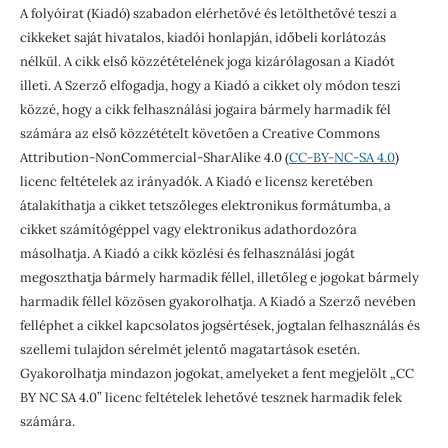
A folyóirat (Kiadó) szabadon elérhetővé és letölthetővé teszi a
cikkeket saját hivatalos, kiadói honlapján, időbeli korlátozás
nélkül. A cikk első közzétételének joga kizárólagosan a Kiadót
illeti. A Szerző elfogadja, hogy a Kiadó a cikket oly módon teszi
közzé, hogy a cikk felhasználási jogaira bármely harmadik fél
számára az első közzétételt követően a Creative Commons
Attribution-NonCommercial-SharAlike 4.0 (
CC-BY-NC-SA 4.0
)
licenc feltételek az irányadók. A Kiadó e licensz keretében
átalakíthatja a cikket tetszőleges elektronikus formátumba, a
cikket számítógéppel vagy elektronikus adathordozóra
másolhatja. A Kiadó a cikk közlési és felhasználási jogát
megoszthatja bármely harmadik féllel, illetőleg e jogokat bármely
harmadik féllel közösen gyakorolhatja. A Kiadó a Szerző nevében
felléphet a cikkel kapcsolatos jogsértések, jogtalan felhasználás és
szellemi tulajdon sérelmét jelentő magatartások esetén.
Gyakorolhatja mindazon jogokat, amelyeket a fent megjelölt „CC
BY NC SA 4.0” licenc feltételek lehetővé tesznek harmadik felek
számára.