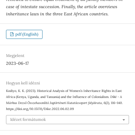
case of intestate succession. Finally, the article overviews
inheritance laws in the three East African countries.
pdf (English)
Megjelent
2023-06-17
Hogyan kell idézni
Kodiyo, K. K. (2023). Historical Analysis of Women’s Inheritance Rights in East
Africa (Kenya, Uganda, and Tanzania) and the Influence of Colonialism.
Díké - A
Márkus Dezső Összehasonlító Jogtörténeti Kutatócsoport folyóirata
,
6
(2), 116–140.
https://doi.org/10.15170/Dike.2022.06.02.09
Idézet formátumok