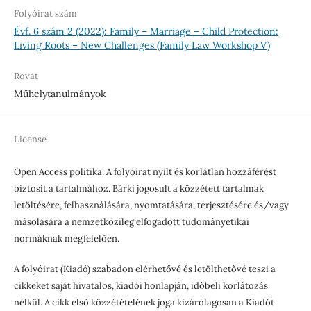
Folyóirat szám
Évf. 6 szám 2 (2022): Family – Marriage – Child Protection:
Living Roots – New Challenges (Family Law Workshop V)
Rovat
Műhelytanulmányok
License
Open Access politika: A folyóirat nyílt és korlátlan hozzáférést
biztosít a tartalmához. Bárki jogosult a közzétett tartalmak
letöltésére, felhasználására, nyomtatására, terjesztésére és/vagy
másolására a nemzetközileg elfogadott tudományetikai
normáknak megfelelően.
A folyóirat (Kiadó) szabadon elérhetővé és letölthetővé teszi a
cikkeket saját hivatalos, kiadói honlapján, időbeli korlátozás
nélkül. A cikk első közzétételének joga kizárólagosan a Kiadót