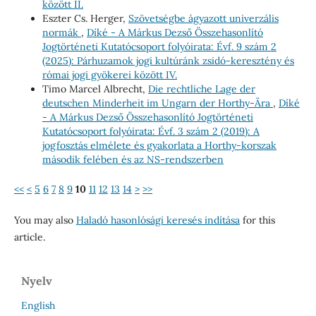
között II.
Eszter Cs. Herger,
Szövetségbe ágyazott univerzális
normák
,
Díké - A Márkus Dezső Összehasonlító
Jogtörténeti Kutatócsoport folyóirata: Évf. 9 szám 2
(2025): Párhuzamok jogi kultúránk zsidó-keresztény és
római jogi gyökerei között IV.
Timo Marcel Albrecht,
Die rechtliche Lage der
deutschen Minderheit im Ungarn der Horthy-Ära
,
Díké
- A Márkus Dezső Összehasonlító Jogtörténeti
Kutatócsoport folyóirata: Évf. 3 szám 2 (2019): A
jogfosztás elmélete és gyakorlata a Horthy-korszak
második felében és az NS-rendszerben
<<
<
5
6
7
8
9
10
11
12
13
14
>
>>
You may also
Haladó hasonlósági keresés indítása
for this
article.
Nyelv
English