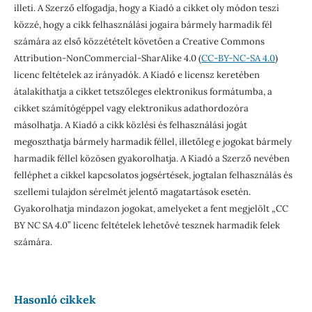
illeti. A Szerző elfogadja, hogy a Kiadó a cikket oly módon teszi
közzé, hogy a cikk felhasználási jogaira bármely harmadik fél
számára az első közzétételt követően a Creative Commons
Attribution-NonCommercial-SharAlike 4.0 (
CC-BY-NC-SA 4.0
)
licenc feltételek az irányadók. A Kiadó e licensz keretében
átalakíthatja a cikket tetszőleges elektronikus formátumba, a
cikket számítógéppel vagy elektronikus adathordozóra
másolhatja. A Kiadó a cikk közlési és felhasználási jogát
megoszthatja bármely harmadik féllel, illetőleg e jogokat bármely
harmadik féllel közösen gyakorolhatja. A Kiadó a Szerző nevében
felléphet a cikkel kapcsolatos jogsértések, jogtalan felhasználás és
szellemi tulajdon sérelmét jelentő magatartások esetén.
Gyakorolhatja mindazon jogokat, amelyeket a fent megjelölt „CC
BY NC SA 4.0” licenc feltételek lehetővé tesznek harmadik felek
számára.
Hasonló cikkek