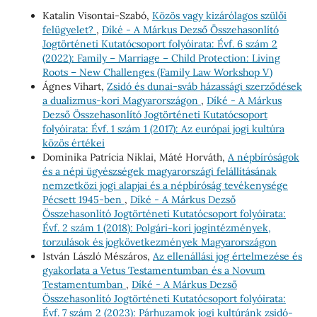
Katalin Visontai-Szabó,
Közös vagy kizárólagos szülői
felügyelet?
,
Díké - A Márkus Dezső Összehasonlító
Jogtörténeti Kutatócsoport folyóirata: Évf. 6 szám 2
(2022): Family – Marriage – Child Protection: Living
Roots – New Challenges (Family Law Workshop V)
Ágnes Vihart,
Zsidó és dunai-sváb házassági szerződések
a dualizmus-kori Magyarországon
,
Díké - A Márkus
Dezső Összehasonlító Jogtörténeti Kutatócsoport
folyóirata: Évf. 1 szám 1 (2017): Az európai jogi kultúra
közös értékei
Dominika Patrícia Niklai, Máté Horváth,
A népbíróságok
és a népi ügyészségek magyarországi felállításának
nemzetközi jogi alapjai és a népbíróság tevékenysége
Pécsett 1945-ben
,
Díké - A Márkus Dezső
Összehasonlító Jogtörténeti Kutatócsoport folyóirata:
Évf. 2 szám 1 (2018): Polgári-kori jogintézmények,
torzulások és jogkövetkezmények Magyarországon
István László Mészáros,
Az ellenállási jog értelmezése és
gyakorlata a Vetus Testamentumban és a Novum
Testamentumban
,
Díké - A Márkus Dezső
Összehasonlító Jogtörténeti Kutatócsoport folyóirata:
Évf. 7 szám 2 (2023): Párhuzamok jogi kultúránk zsidó-