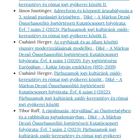
keresztény és római jogi gyökerei között II.
János Jusztinger,
Adóreform és központi árszabályozás a
3. század gazdasági krízisében
,
Díké - A Márkus Dezső
Összehasonlító Jogtörténeti Kutatócsoport folyóirata:
Évf. 7 szám 2 (2023): Párhuzamok jogi kultúránk zsidó-
keresztény és római jogi gyökerei között II.
Csabáné Herger,
Az egyházak és az állam közötti
viszony modernizálásának modelljei
,
Díké - A Márkus
Dezső Összehasonlító Jogtörténeti Kutatócsoport
folyóirata: Évf. 4 szám 1 (2020): Egy jogtörténész
Európában – Kajtár István emlékére (1951–2019)
Csabáné Herger,
Párhuzamok jogi kultúránk zsidó-
keresztény és római jogi gyökerei között
,
Díké - A
Márkus Dezső Összehasonlító Jogtörténeti
Kutatócsoport folyóirata: Évf. 6 szám 1 (2022):
Párhuzamok jogi kultúránk zsidó-keresztény és római
jogi gyökerei között
Tibor Ruff,
A rágalmazás „tényállása” az Ószövetségben
és a rabbinikus jogtudományban
,
Díké - A Márkus
Dezső Összehasonlító Jogtörténeti Kutatócsoport
folyóirata: Évf. 7 szám 2 (2023): Párhuzamok jogi
kultúránk zsidó-keresztény és római jogi gyökerei