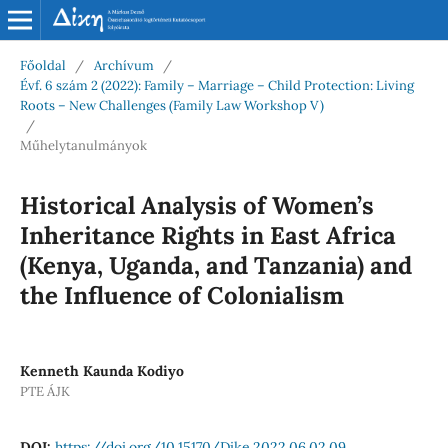
Főoldal
/
Archívum
/
Évf. 6 szám 2 (2022): Family – Marriage – Child Protection: Living
Roots – New Challenges (Family Law Workshop V)
/
Műhelytanulmányok
Historical Analysis of Women’s
Inheritance Rights in East Africa
(Kenya, Uganda, and Tanzania) and
the Influence of Colonialism
Kenneth Kaunda Kodiyo
PTE ÁJK
DOI:
https://doi.org/10.15170/Dike.2022.06.02.09