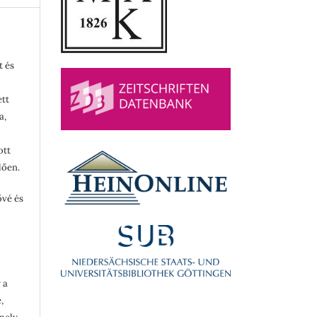
t és
ett
a,
ott
lően.
ővé és
 a
,