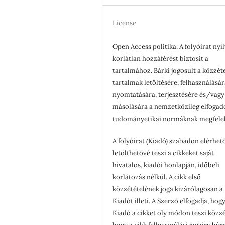
License
Open Access politika: A folyóirat nyíl
korlátlan hozzáférést biztosít a
tartalmához. Bárki jogosult a közzét
tartalmak letöltésére, felhasználásár
nyomtatására, terjesztésére és/vagy
másolására a nemzetközileg elfogad
tudományetikai normáknak megfele
A folyóirat (Kiadó) szabadon elérhet
letölthetővé teszi a cikkeket saját
hivatalos, kiadói honlapján, időbeli
korlátozás nélkül. A cikk első
közzétételének joga kizárólagosan a
Kiadót illeti. A Szerző elfogadja, hogy
Kiadó a cikket oly módon teszi közzé