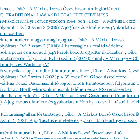
d Peace
,
Díké - A Márkus Dezső Összehasonlító Jogtörténeti
1 (2026): TRADITIONAL LAW AND LEGAL EFFECTIVENESS
 a Miskolci Királyi Törvényszéken 1944-ben
,
Díké - A Márkus Dezső
lyóirata: Évf. 3 szám 2 (2019): A jogfosztás elmélete és gyakorlata a
rendszerben
édelme a modern magyar magánjogban
,
Díké - A Márkus Dezső
lyóirata: Évf. 2 szám 2 (2018): A házasság és a család védelme
tások a pécsi és a szegedi jogi karok közötti együttműködésben
,
Díké 
tatócsoport folyóirata: Évf. 6 szám 2 (2022): Family – Marriage – Ch
 (Family Law Workshop V)
. törvénycikk alapján indított büntetőperekhez
,
Díké - A Márkus Dezs
lyóirata: Évf. 7 szám 1 (2023): A 65 éves Béli Gábor tiszteletére
Márkus Dezső Összehasonlító Jogtörténeti Kutatócsoport folyóirata: É
gyakorlata a Horthy-korszak második felében és az NS-rendszerben
r des Rassengutes“?
,
Díké - A Márkus Dezső Összehasonlító Jogtörtén
21): A jogfosztás elmélete és gyakorlata a Horthy-korszak második fel
 Köztársaság államfői tisztsége
,
Díké - A Márkus Dezső Összehasonlí
5 szám 2 (2021): A jogfosztás elmélete és gyakorlata a Horthy-korszak
történti kutatásokban
,
Díké - A Márkus Dezső Összehasonlító
8 szám 1-2 (2024): Transznacionális nemzetiszocializmus. Jog- és