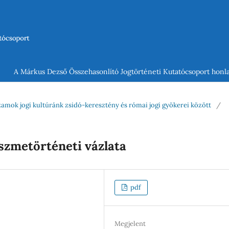
A Márkus Dezső Összehasonlító Jogtörténeti Kutatócsoport honla
uzamok jogi kultúránk zsidó-keresztény és római jogi gyökerei között
/
szmetörténeti vázlata
pdf
Megjelent