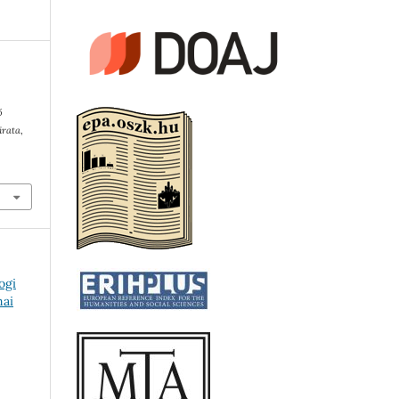
ő
irata
,
ogi
mai