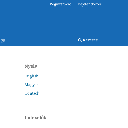
Regisztráció
Bejelentkezés
pja
Keresés
Nyelv
English
Magyar
Deutsch
Indexelők