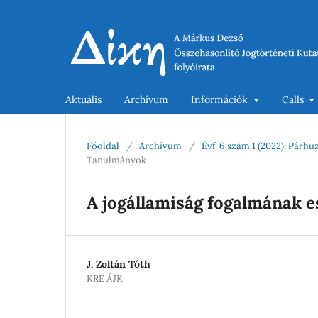
Aktuális
Archívum
Információk
Calls
Főoldal
/
Archívum
/
Évf. 6 szám 1 (2022): Párh
Tanulmányok
A jogállamiság fogalmának e
J. Zoltán Tóth
KRE ÁJK