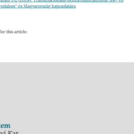
Birodalom“ és Magyarország kapcsolatára
or this article.