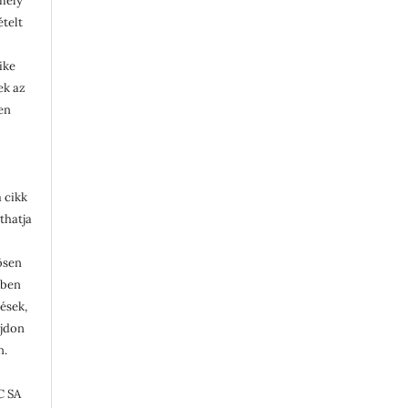
rmely
ételt
ike
lek az
en
 cikk
thatja
ösen
ében
tések,
ajdon
n.
C SA