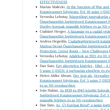
EFFECTIVENESS
Marian Małecki,
At the Junction of War an
Kutatócsoport folyóirata: Évf. 10 szám 
Veronika Lehotay,
Büntetőjogi joggyakorlat
Összehasonlító Jogtörténeti Kutatócsoport fo
Horthy-korszak második felében és az NS-
Csabáné Herger,
A házasság és a család v
Összehasonlító Jogtörténeti Kutatócsoport fo
Andrea Hegedűs,
Családjog(történet)i kuta
Márkus Dezső Összehasonlító Jogtörténeti Ku
Protection: Living Roots – New Challenges
Veronika Lehotay,
Adalékok az 1921. évi III
Összehasonlító Jogtörténeti Kutatócsoport fo
Dan Sato,
Egy sikertelen kísérlet
,
Díké - A 
5 szám 2 (2021): A jogfosztás elmélete és 
Helen Ahlke Abram,
Der Arzt als „Verwalte
Kutatócsoport folyóirata: Évf. 5 szám 2 (20
és az NS-rendszerben
Iván Halász,
Az 1939 és 1945 közötti Szlovák
Jogtörténeti Kutatócsoport folyóirata: Évf. 
második felében és az NS-rendszerben
Dan Sato,
Az „Új Európai Rend“ a japán jog
Jogtörténeti Kutatócsoport folyóirata: Évf. 