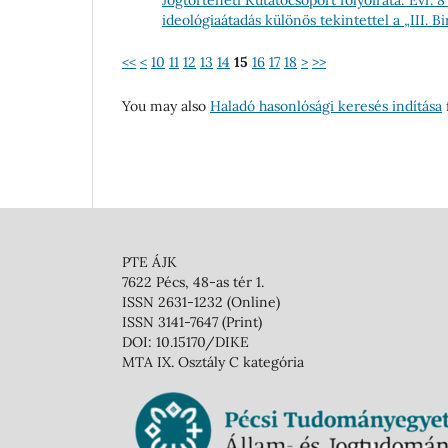
ideológiaátadás különös tekintettel a „III. 
<<
<
10
11
12
13
14
15
16
17
18
>
>>
You may also
Haladó hasonlósági keresés indítása
f
PTE ÁJK
7622 Pécs, 48-as tér 1.
ISSN 2631-1232 (Online)
ISSN 3141-7647 (Print)
DOI: 10.15170/DIKE
MTA IX. Osztály C kategória