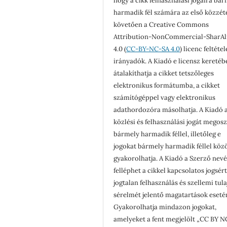
hogy a cikk felhasználási jogaira bá
harmadik fél számára az első közzét
követően a Creative Commons
Attribution-NonCommercial-SharAl
4.0 (
CC-BY-NC-SA 4.0
) licenc feltéte
irányadók. A Kiadó e licensz keretéb
átalakíthatja a cikket tetszőleges
elektronikus formátumba, a cikket
számítógéppel vagy elektronikus
adathordozóra másolhatja. A Kiadó a
közlési és felhasználási jogát megosz
bármely harmadik féllel, illetőleg e
jogokat bármely harmadik féllel köz
gyakorolhatja. A Kiadó a Szerző nev
felléphet a cikkel kapcsolatos jogsér
jogtalan felhasználás és szellemi tul
sérelmét jelentő magatartások eseté
Gyakorolhatja mindazon jogokat,
amelyeket a fent megjelölt „CC BY N