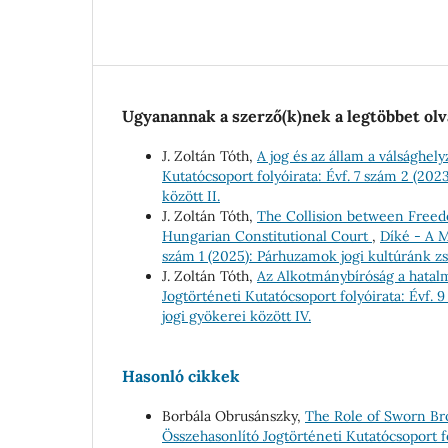
Ugyanannak a szerző(k)nek a legtöbbet olv
J. Zoltán Tóth,
A jog és az állam a válsághe
Kutatócsoport folyóirata: Évf. 7 szám 2 (20
között II.
J. Zoltán Tóth,
The Collision between Freed
Hungarian Constitutional Court
,
Díké - A M
szám 1 (2025): Párhuzamok jogi kultúránk zs
J. Zoltán Tóth,
Az Alkotmánybíróság a hatal
Jogtörténeti Kutatócsoport folyóirata: Évf.
jogi gyökerei között IV.
Hasonló cikkek
Borbála Obrusánszky,
The Role of Sworn Br
Összehasonlító Jogtörténeti Kutatócsoport