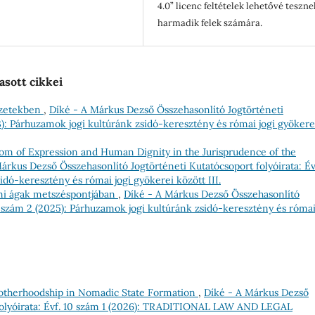
4.0” licenc feltételek lehetővé teszne
harmadik felek számára.
asott cikkei
lyzetekben
,
Díké - A Márkus Dezső Összehasonlító Jogtörténeti
23): Párhuzamok jogi kultúránk zsidó-keresztény és római jogi gyökere
om of Expression and Human Dignity in the Jurisprudence of the
árkus Dezső Összehasonlító Jogtörténeti Kutatócsoport folyóirata: Év
idó-keresztény és római jogi gyökerei között III.
mi ágak metszéspontjában
,
Díké - A Márkus Dezső Összehasonlító
 9 szám 2 (2025): Párhuzamok jogi kultúránk zsidó-keresztény és róma
otherhoodship in Nomadic State Formation
,
Díké - A Márkus Dezső
 folyóirata: Évf. 10 szám 1 (2026): TRADITIONAL LAW AND LEGAL