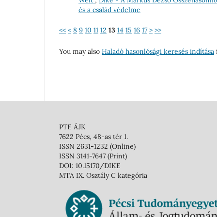
és a család védelme
<<
<
8
9
10
11
12
13
14
15
16
17
>
>>
You may also
Haladó hasonlósági keresés indítása
f
PTE ÁJK
7622 Pécs, 48-as tér 1.
ISSN 2631-1232 (Online)
ISSN 3141-7647 (Print)
DOI: 10.15170/DIKE
MTA IX. Osztály C kategória