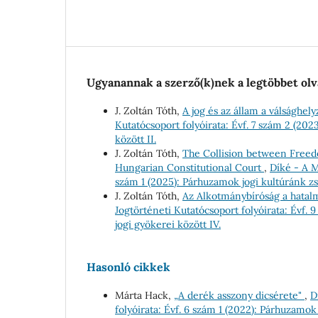
Ugyanannak a szerző(k)nek a legtöbbet olv
J. Zoltán Tóth,
A jog és az állam a válsághe
Kutatócsoport folyóirata: Évf. 7 szám 2 (20
között II.
J. Zoltán Tóth,
The Collision between Freed
Hungarian Constitutional Court
,
Díké - A M
szám 1 (2025): Párhuzamok jogi kultúránk zs
J. Zoltán Tóth,
Az Alkotmánybíróság a hatal
Jogtörténeti Kutatócsoport folyóirata: Évf.
jogi gyökerei között IV.
Hasonló cikkek
Márta Hack,
„A derék asszony dicsérete"
,
D
folyóirata: Évf. 6 szám 1 (2022): Párhuzamok