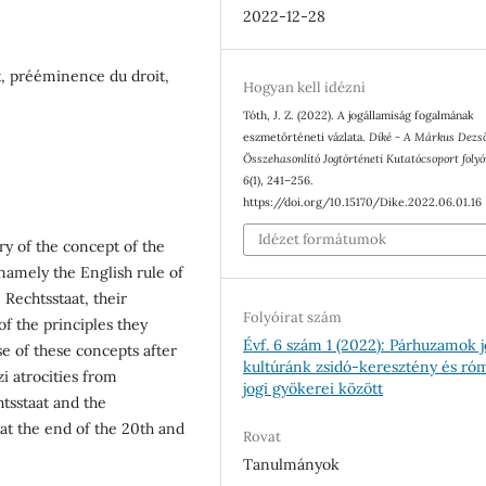
2022-12-28
it, prééminence du droit,
Hogyan kell idézni
Tóth, J. Z. (2022). A jogállamiság fogalmának
eszmetörténeti vázlata.
Díké - A Márkus Dezs
Összehasonlító Jogtörténeti Kutatócsoport folyó
6
(1), 241–256.
https://doi.org/10.15170/Dike.2022.06.01.16
Idézet formátumok
ry of the concept of the
, namely the English rule of
Rechtsstaat, their
Folyóirat szám
f the principles they
Évf. 6 szám 1 (2022): Párhuzamok j
use of these concepts after
kultúránk zsidó-keresztény és ró
i atrocities from
jogi gyökerei között
htsstaat and the
at the end of the 20th and
Rovat
Tanulmányok