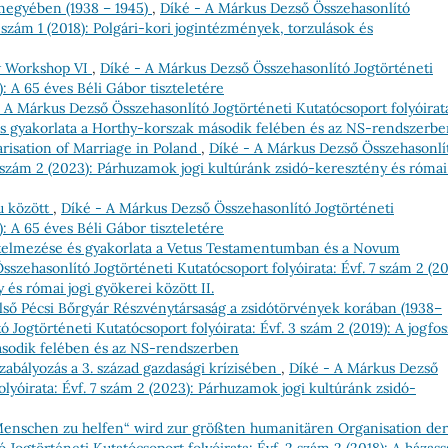
megyében (1938 – 1945)
,
Díké - A Márkus Dezső Összehasonlító
2 szám 1 (2018): Polgári-kori jogintézmények, torzulások és
w Workshop VI
,
Díké - A Márkus Dezső Összehasonlító Jogtörténeti
): A 65 éves Béli Gábor tiszteletére
 A Márkus Dezső Összehasonlító Jogtörténeti Kutatócsoport folyóirat
e és gyakorlata a Horthy-korszak második felében és az NS-rendszerb
risation of Marriage in Poland
,
Díké - A Márkus Dezső Összehasonlí
7 szám 2 (2023): Párhuzamok jogi kultúránk zsidó-keresztény és római
u között
,
Díké - A Márkus Dezső Összehasonlító Jogtörténeti
): A 65 éves Béli Gábor tiszteletére
értelmezése és gyakorlata a Vetus Testamentumban és a Novum
szehasonlító Jogtörténeti Kutatócsoport folyóirata: Évf. 7 szám 2 (20
és római jogi gyökerei között II.
lső Pécsi Bőrgyár Részvénytársaság a zsidótörvények korában (1938–
Jogtörténeti Kutatócsoport folyóirata: Évf. 3 szám 2 (2019): A jogfos
ásodik felében és az NS-rendszerben
abályozás a 3. század gazdasági krízisében
,
Díké - A Márkus Dezső
lyóirata: Évf. 7 szám 2 (2023): Párhuzamok jogi kultúránk zsidó-
enschen zu helfen“ wird zur größten humanitären Organisation der
Jogtörténeti Kutatócsoport folyóirata: Évf. 2 szám 2 (2018): A házass