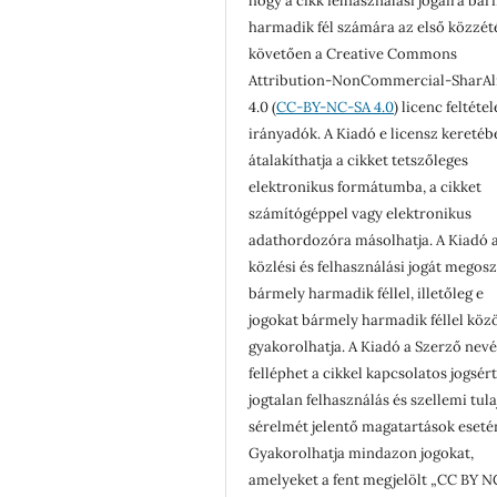
hogy a cikk felhasználási jogaira bá
harmadik fél számára az első közzét
követően a Creative Commons
Attribution-NonCommercial-SharAl
4.0 (
CC-BY-NC-SA 4.0
) licenc feltéte
irányadók. A Kiadó e licensz keretéb
átalakíthatja a cikket tetszőleges
elektronikus formátumba, a cikket
számítógéppel vagy elektronikus
adathordozóra másolhatja. A Kiadó a
közlési és felhasználási jogát megosz
bármely harmadik féllel, illetőleg e
jogokat bármely harmadik féllel köz
gyakorolhatja. A Kiadó a Szerző nev
felléphet a cikkel kapcsolatos jogsér
jogtalan felhasználás és szellemi tul
sérelmét jelentő magatartások eseté
Gyakorolhatja mindazon jogokat,
amelyeket a fent megjelölt „CC BY N