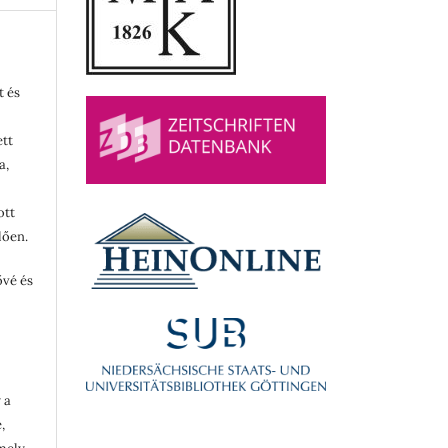
t és
ett
a,
ott
lően.
ővé és
 a
,