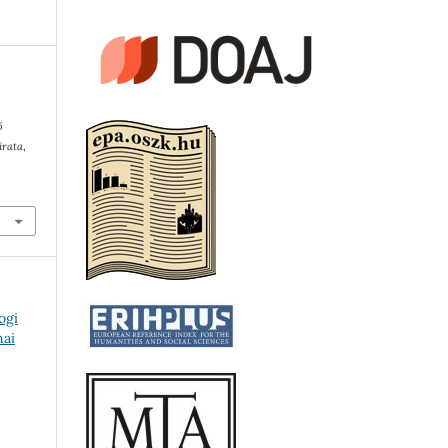
ő
irata
,
ogi
mai