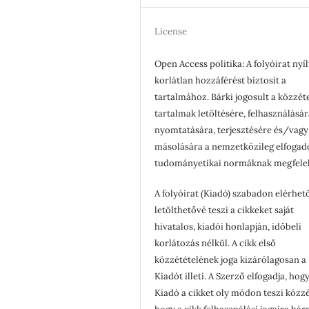
License
Open Access politika: A folyóirat nyíl
korlátlan hozzáférést biztosít a
tartalmához. Bárki jogosult a közzét
tartalmak letöltésére, felhasználásár
nyomtatására, terjesztésére és/vagy
másolására a nemzetközileg elfogad
tudományetikai normáknak megfele
A folyóirat (Kiadó) szabadon elérhet
letölthetővé teszi a cikkeket saját
hivatalos, kiadói honlapján, időbeli
korlátozás nélkül. A cikk első
közzétételének joga kizárólagosan a
Kiadót illeti. A Szerző elfogadja, hogy
Kiadó a cikket oly módon teszi közzé