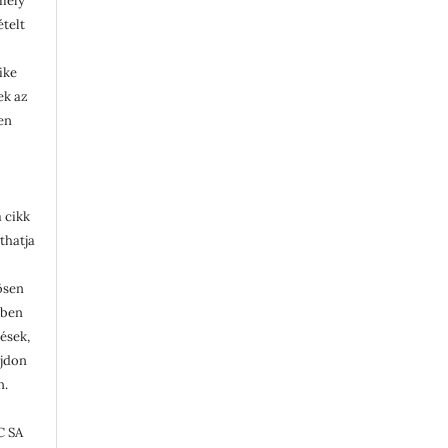
rmely
ételt
ike
lek az
en
 cikk
thatja
ösen
ében
tések,
ajdon
n.
C SA