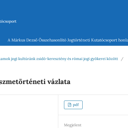
A Márkus Dezső Összehasonlító Jogtörténeti Kutatócsoport honla
uzamok jogi kultúránk zsidó-keresztény és római jogi gyökerei között
/
szmetörténeti vázlata
pdf
Megjelent