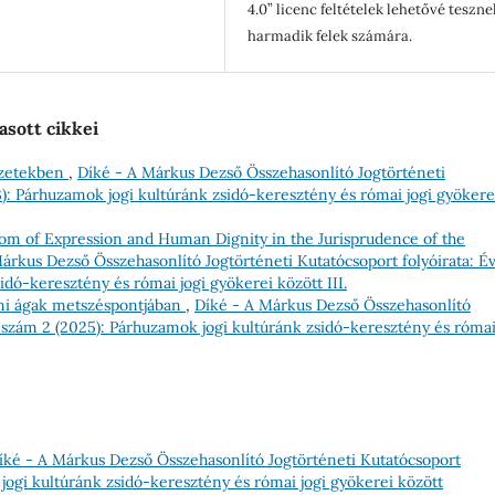
4.0” licenc feltételek lehetővé teszne
harmadik felek számára.
asott cikkei
lyzetekben
,
Díké - A Márkus Dezső Összehasonlító Jogtörténeti
23): Párhuzamok jogi kultúránk zsidó-keresztény és római jogi gyökere
om of Expression and Human Dignity in the Jurisprudence of the
árkus Dezső Összehasonlító Jogtörténeti Kutatócsoport folyóirata: Év
idó-keresztény és római jogi gyökerei között III.
mi ágak metszéspontjában
,
Díké - A Márkus Dezső Összehasonlító
 9 szám 2 (2025): Párhuzamok jogi kultúránk zsidó-keresztény és róma
íké - A Márkus Dezső Összehasonlító Jogtörténeti Kutatócsoport
 jogi kultúránk zsidó-keresztény és római jogi gyökerei között