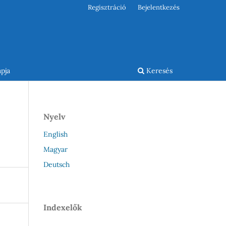
Regisztráció
Bejelentkezés
pja
Keresés
Nyelv
English
Magyar
Deutsch
Indexelők