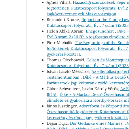
Ágnes Vihart,
Házassági szerződések Fejér 
Jogtörténeti Kutatócsoport folyóirata: Évf. 
jogkövetkezmények Magyarországon
Bernadett Krausz,
Report on the Family La
Kutatócsoport folyóirata: Évf. 7 szám 1 (2023
Helen Ahlke Abram,
Ehegesundheit
,
Díké -
Évf. 3 szám 2 (2019): A jogfosztás elmélet
Piotr Michalik,
The Beginnings of the Secula
Jogtörténeti Kutatócsoport folyóirata: Évf. 
gyökerei között II.
Thomas Olechowski,
Kelsen és Montesquie
Kutatócsoport folyóirata: Évf. 7 szám 1 (2023
István László Mészáros,
Az ellenállási jog 
Testamentumban
,
Díké - A Márkus Dezső Ös
Párhuzamok jogi kultúránk zsidó-keresztény 
Gábor Schweitzer, István Károly Vörös,
Az E
1945)
,
Díké - A Márkus Dezső Összehasonlító 
elmélete és gyakorlata a Horthy-korszak m
János Jusztinger,
Adóreform és központi ársz
Összehasonlító Jogtörténeti Kutatócsoport fo
keresztény és római jogi gyökerei között II.
Dejan Dujic,
Der Gedanke eines Mannes, „M
Welt
,
Díké - A Márkus Dezső Összehasonlító 