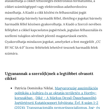
átalakíthatja a cikket tetszőleges elektronikus formátumba, a
cikket számítógéppel vagy elektronikus adathordozóra
másolhatja. A Kiadó a cikk közlési és felhasználási jogát
megoszthatja bármely harmadik féllel, illetőleg e jogokat bármely
harmadik féllel közösen gyakorolhatja. A Kiadó a Szerző nevében
felléphet a cikkel kapcsolatos jogsértések, jogtalan felhasználás és
szellemi tulajdon sérelmét jelentő magatartások esetén.
Gyakorolhatja mindazon jogokat, amelyeket a fent megjelölt „CC
BY NC SA 4.0” licenc feltételek lehetővé tesznek harmadik felek
számára.
Ugyanannak a szerző(k)nek a legtöbbet olvasott
cikkei
Patrícia Dominika Niklai,
Magyarország asszimilációs
politikája a kultúra és az oktatás területén a Horthy-
korszakban
,
Díké - A Márkus Dezső Összehasonlító
Jogtörténeti Kutatócsoport folyóirata: Évf. 8 szám 1-2
(2024): Transznacionális nemzetiszocializmus. Jog- és