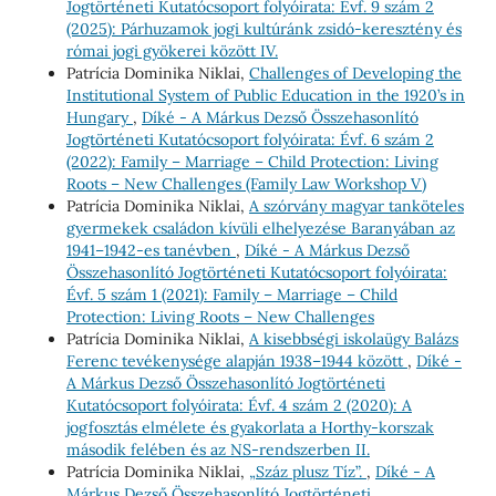
Jogtörténeti Kutatócsoport folyóirata: Évf. 9 szám 2
(2025): Párhuzamok jogi kultúránk zsidó-keresztény és
római jogi gyökerei között IV.
Patrícia Dominika Niklai,
Challenges of Developing the
Institutional System of Public Education in the 1920’s in
Hungary
,
Díké - A Márkus Dezső Összehasonlító
Jogtörténeti Kutatócsoport folyóirata: Évf. 6 szám 2
(2022): Family – Marriage – Child Protection: Living
Roots – New Challenges (Family Law Workshop V)
Patrícia Dominika Niklai,
A szórvány magyar tanköteles
gyermekek családon kívüli elhelyezése Baranyában az
1941–1942-es tanévben
,
Díké - A Márkus Dezső
Összehasonlító Jogtörténeti Kutatócsoport folyóirata:
Évf. 5 szám 1 (2021): Family – Marriage – Child
Protection: Living Roots – New Challenges
Patrícia Dominika Niklai,
A kisebbségi iskolaügy Balázs
Ferenc tevékenysége alapján 1938–1944 között
,
Díké -
A Márkus Dezső Összehasonlító Jogtörténeti
Kutatócsoport folyóirata: Évf. 4 szám 2 (2020): A
jogfosztás elmélete és gyakorlata a Horthy-korszak
második felében és az NS-rendszerben II.
Patrícia Dominika Niklai,
„Száz plusz Tíz”.
,
Díké - A
Márkus Dezső Összehasonlító Jogtörténeti