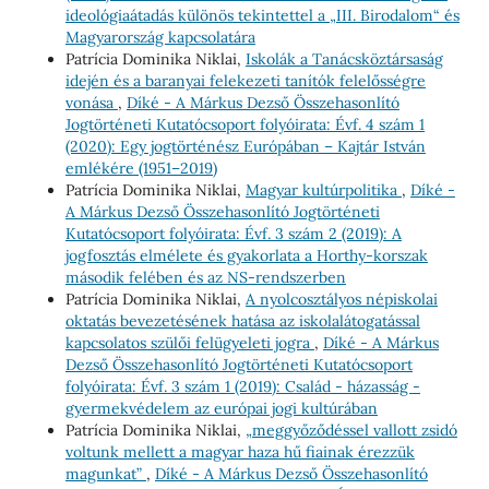
ideológiaátadás különös tekintettel a „III. Birodalom“ és
Magyarország kapcsolatára
Patrícia Dominika Niklai,
Iskolák a Tanácsköztársaság
idején és a baranyai felekezeti tanítók felelősségre
vonása
,
Díké - A Márkus Dezső Összehasonlító
Jogtörténeti Kutatócsoport folyóirata: Évf. 4 szám 1
(2020): Egy jogtörténész Európában – Kajtár István
emlékére (1951–2019)
Patrícia Dominika Niklai,
Magyar kultúrpolitika
,
Díké -
A Márkus Dezső Összehasonlító Jogtörténeti
Kutatócsoport folyóirata: Évf. 3 szám 2 (2019): A
jogfosztás elmélete és gyakorlata a Horthy-korszak
második felében és az NS-rendszerben
Patrícia Dominika Niklai,
A nyolcosztályos népiskolai
oktatás bevezetésének hatása az iskolalátogatással
kapcsolatos szülői felügyeleti jogra
,
Díké - A Márkus
Dezső Összehasonlító Jogtörténeti Kutatócsoport
folyóirata: Évf. 3 szám 1 (2019): Család - házasság -
gyermekvédelem az európai jogi kultúrában
Patrícia Dominika Niklai,
„meggyőződéssel vallott zsidó
voltunk mellett a magyar haza hű fiainak érezzük
magunkat”
,
Díké - A Márkus Dezső Összehasonlító