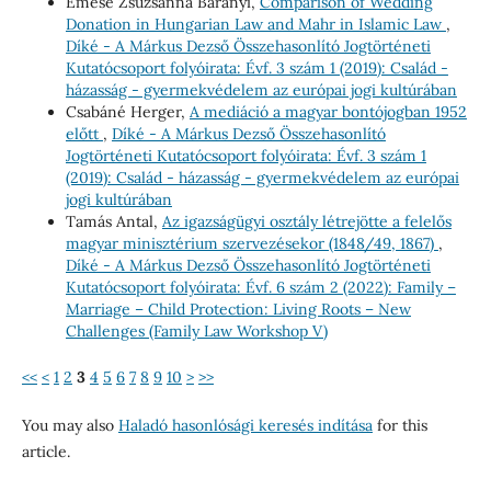
Emese Zsuzsanna Baranyi,
Comparison of Wedding
Donation in Hungarian Law and Mahr in Islamic Law
,
Díké - A Márkus Dezső Összehasonlító Jogtörténeti
Kutatócsoport folyóirata: Évf. 3 szám 1 (2019): Család -
házasság - gyermekvédelem az európai jogi kultúrában
Csabáné Herger,
A mediáció a magyar bontójogban 1952
előtt
,
Díké - A Márkus Dezső Összehasonlító
Jogtörténeti Kutatócsoport folyóirata: Évf. 3 szám 1
(2019): Család - házasság - gyermekvédelem az európai
jogi kultúrában
Tamás Antal,
Az igazságügyi osztály létrejötte a felelős
magyar minisztérium szervezésekor (1848/49, 1867)
,
Díké - A Márkus Dezső Összehasonlító Jogtörténeti
Kutatócsoport folyóirata: Évf. 6 szám 2 (2022): Family –
Marriage – Child Protection: Living Roots – New
Challenges (Family Law Workshop V)
<<
<
1
2
3
4
5
6
7
8
9
10
>
>>
You may also
Haladó hasonlósági keresés indítása
for this
article.