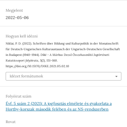
Megjelent
2022-05-06
Hogyan kell idézni
Niklai, P. D. (2022). Schriften über Bildung und Kulturpolitik in der Monatsschrift
für Deutsch-Ungarischen Kulturaustausch der Ungarisch-Deutschen Gesellschaft
in Budapest (1940–1944).
Díké - A Márkus Dezső Összehasonlító Jogtörténeti
Kutatócsoport folyóirata
,
5
(2), 151–160.
https://doi.org/10.15170/DIKE.2021.05.02.10
Idézet formátumok
Folyóirat szám
Évf. 5 szám 2 (2021): A jogfosztás elmélete és gyakorlata a
Horthy-korszak második felében és az NS-rendszerben
Rovat