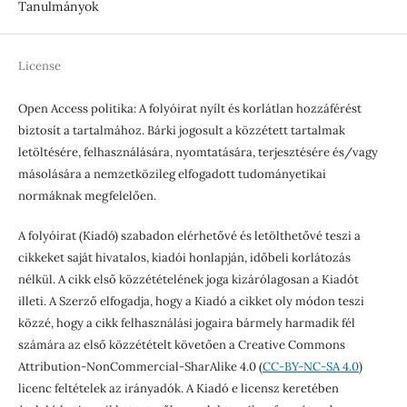
Tanulmányok
License
Open Access politika: A folyóirat nyílt és korlátlan hozzáférést
biztosít a tartalmához. Bárki jogosult a közzétett tartalmak
letöltésére, felhasználására, nyomtatására, terjesztésére és/vagy
másolására a nemzetközileg elfogadott tudományetikai
normáknak megfelelően.
A folyóirat (Kiadó) szabadon elérhetővé és letölthetővé teszi a
cikkeket saját hivatalos, kiadói honlapján, időbeli korlátozás
nélkül. A cikk első közzétételének joga kizárólagosan a Kiadót
illeti. A Szerző elfogadja, hogy a Kiadó a cikket oly módon teszi
közzé, hogy a cikk felhasználási jogaira bármely harmadik fél
számára az első közzétételt követően a Creative Commons
Attribution-NonCommercial-SharAlike 4.0 (
CC-BY-NC-SA 4.0
)
licenc feltételek az irányadók. A Kiadó e licensz keretében