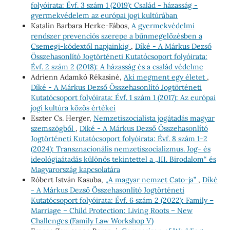
folyóirata: Évf. 3 szám 1 (2019): Család - házasság -
gyermekvédelem az európai jogi kultúrában
Katalin Barbara Herke-Fábos,
A gyermekvédelmi
rendszer prevenciós szerepe a bűnmegelőzésben a
Csemegi-kódextől napjainkig
,
Díké - A Márkus Dezső
Összehasonlító Jogtörténeti Kutatócsoport folyóirata:
Évf. 2 szám 2 (2018): A házasság és a család védelme
Adrienn Adamkó Rékasiné,
Aki megment egy életet
,
Díké - A Márkus Dezső Összehasonlító Jogtörténeti
Kutatócsoport folyóirata: Évf. 1 szám 1 (2017): Az európai
jogi kultúra közös értékei
Eszter Cs. Herger,
Nemzetiszocialista jogátadás magyar
szemszögből
,
Díké - A Márkus Dezső Összehasonlító
Jogtörténeti Kutatócsoport folyóirata: Évf. 8 szám 1-2
(2024): Transznacionális nemzetiszocializmus. Jog- és
ideológiaátadás különös tekintettel a „III. Birodalom“ és
Magyarország kapcsolatára
Róbert István Kasuba,
„A magyar nemzet Cato-ja”
,
Díké
- A Márkus Dezső Összehasonlító Jogtörténeti
Kutatócsoport folyóirata: Évf. 6 szám 2 (2022): Family –
Marriage – Child Protection: Living Roots – New
Challenges (Family Law Workshop V)