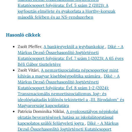
Kutatócsoport folyóirata: Évf. 5 szám 2 (2021): A
jogfosztás elmélete és gyakorlata a Horthy-korszak
második felében és az NS-rendszerben
Hasonló cikkek
Zsolt Pfeffer,
A bankjegyektől a jegybankokig
,
Díké - A
Márkus Dezső Összehasonlító Jogtörténeti
Kutatócsoport folyóirata: Évf. 7 szám 1 (2023): A 65 éves
Béli Gábor tiszteletére
Zsolt Vitári,
A nemzetiszocialista népcsoportjog mint
kihívás a magyar kisebbségpolitika számára
,
Díké - A
Márkus Dezső Összehasonlító Jogtörténeti
Kutatócsoport folyóirata: Évf. 8 szám 1-2 (2024):
Transznacionális nemzetiszocializmus. Jog- és
ideológiaátadás különös tekintettel a „III. Birodalom“ és
Magyarország kapcsolatára
Patrícia Dominika Niklai,
A nyolcosztályos népiskolai
oktatás bevezetésének hatása az iskolalátogatással
kapcsolatos szülői felügyeleti jogra
,
Díké - A Márkus
Dezső Összehasonlító Jogtörténeti Kutatócsoport