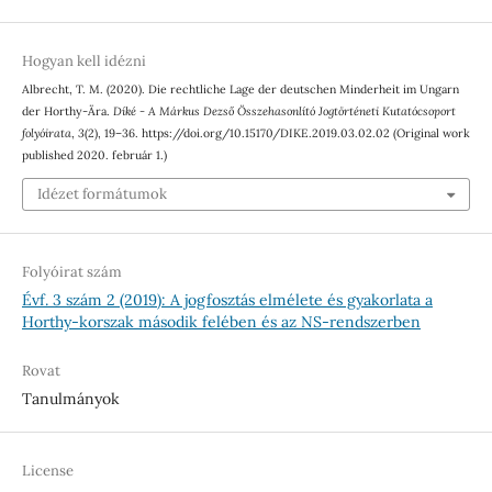
Hogyan kell idézni
Albrecht, T. M. (2020). Die rechtliche Lage der deutschen Minderheit im Ungarn
der Horthy-Ära.
Díké - A Márkus Dezső Összehasonlító Jogtörténeti Kutatócsoport
folyóirata
,
3
(2), 19–36. https://doi.org/10.15170/DIKE.2019.03.02.02 (Original work
published 2020. február 1.)
Idézet formátumok
Folyóirat szám
Évf. 3 szám 2 (2019): A jogfosztás elmélete és gyakorlata a
Horthy-korszak második felében és az NS-rendszerben
Rovat
Tanulmányok
License