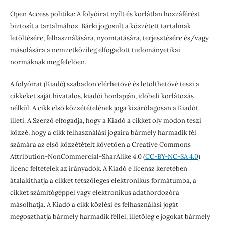
Open Access politika: A folyóirat nyílt és korlátlan hozzáférést
biztosít a tartalmához. Bárki jogosult a közzétett tartalmak
letöltésére, felhasználására, nyomtatására, terjesztésére és/vagy
másolására a nemzetközileg elfogadott tudományetikai
normáknak megfelelően.
A folyóirat (Kiadó) szabadon elérhetővé és letölthetővé teszi a
cikkeket saját hivatalos, kiadói honlapján, időbeli korlátozás
nélkül. A cikk első közzétételének joga kizárólagosan a Kiadót
illeti. A Szerző elfogadja, hogy a Kiadó a cikket oly módon teszi
közzé, hogy a cikk felhasználási jogaira bármely harmadik fél
számára az első közzétételt követően a Creative Commons
Attribution-NonCommercial-SharAlike 4.0 (
CC-BY-NC-SA 4.0
)
licenc feltételek az irányadók. A Kiadó e licensz keretében
átalakíthatja a cikket tetszőleges elektronikus formátumba, a
cikket számítógéppel vagy elektronikus adathordozóra
másolhatja. A Kiadó a cikk közlési és felhasználási jogát
megoszthatja bármely harmadik féllel, illetőleg e jogokat bármely