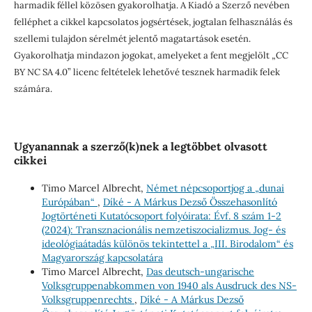
harmadik féllel közösen gyakorolhatja. A Kiadó a Szerző nevében
felléphet a cikkel kapcsolatos jogsértések, jogtalan felhasználás és
szellemi tulajdon sérelmét jelentő magatartások esetén.
Gyakorolhatja mindazon jogokat, amelyeket a fent megjelölt „CC
BY NC SA 4.0” licenc feltételek lehetővé tesznek harmadik felek
számára.
Ugyanannak a szerző(k)nek a legtöbbet olvasott
cikkei
Timo Marcel Albrecht,
Német népcsoportjog a „dunai
Európában“
,
Díké - A Márkus Dezső Összehasonlító
Jogtörténeti Kutatócsoport folyóirata: Évf. 8 szám 1-2
(2024): Transznacionális nemzetiszocializmus. Jog- és
ideológiaátadás különös tekintettel a „III. Birodalom“ és
Magyarország kapcsolatára
Timo Marcel Albrecht,
Das deutsch-ungarische
Volksgruppenabkommen von 1940 als Ausdruck des NS-
Volksgruppenrechts
,
Díké - A Márkus Dezső