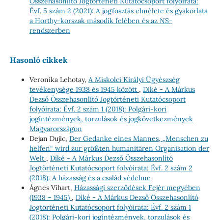
Összehasonlító Jogtörténeti Kutatócsoport folyóirata:
Évf. 5 szám 2 (2021): A jogfosztás elmélete és gyakorlata
a Horthy-korszak második felében és az NS-
rendszerben
Hasonló cikkek
Veronika Lehotay,
A Miskolci Királyi Ügyészség
tevékenysége 1938 és 1945 között
,
Díké - A Márkus
Dezső Összehasonlító Jogtörténeti Kutatócsoport
folyóirata: Évf. 2 szám 1 (2018): Polgári-kori
jogintézmények, torzulások és jogkövetkezmények
Magyarországon
Dejan Dujic,
Der Gedanke eines Mannes, „Menschen zu
helfen“ wird zur größten humanitären Organisation der
Welt
,
Díké - A Márkus Dezső Összehasonlító
Jogtörténeti Kutatócsoport folyóirata: Évf. 2 szám 2
(2018): A házasság és a család védelme
Ágnes Vihart,
Házassági szerződések Fejér megyében
(1938 – 1945)
,
Díké - A Márkus Dezső Összehasonlító
Jogtörténeti Kutatócsoport folyóirata: Évf. 2 szám 1
(2018): Polgári-kori jogintézmények, torzulások és