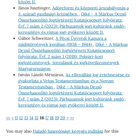
között II.
János Jusztinger,
Adóreform és központi árszabályozás a
3. század gazdasági krízisében
,
Díké - A Márkus Dezső
Összehasonlító Jogtörténeti Kutatócsoport folyóirata:
Évf. 7 szám 2 (2023): Párhuzamok jogi kultúránk zsidó-
keresztény és római jogi gyökerei között II.
Gábor Schweitzer,
A Pécsi Ügyvédi Kamara a
zsidótörvények korában (1938 – 1944)
,
Díké - A Márkus
Dezső Összehasonlító Jogtörténeti Kutatócsoport
folyóirata: Évf. 2 szám 1 (2018): Polgári-kori
jogintézmények, torzulások és jogkövetkezmények
Magyarországon
István László Mészáros,
Az ellenállási jog értelmezése és
gyakorlata a Vetus Testamentumban és a Novum
Testamentumban
,
Díké - A Márkus Dezső
Összehasonlító Jogtörténeti Kutatócsoport folyóirata:
Évf. 7 szám 2 (2023): Párhuzamok jogi kultúránk zsidó-
keresztény és római jogi gyökerei között II.
<<
<
11
12
13
14
15
16
17
18
19
20
>
>>
You may also
Haladó hasonlósági keresés indítása
for this