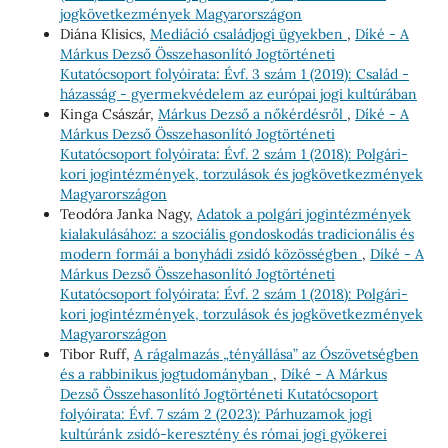
jogkövetkezmények Magyarországon
Diána Klisics,
Mediáció családjogi ügyekben
,
Díké - A
Márkus Dezső Összehasonlító Jogtörténeti
Kutatócsoport folyóirata: Évf. 3 szám 1 (2019): Család -
házasság - gyermekvédelem az európai jogi kultúrában
Kinga Császár,
Márkus Dezső a nőkérdésről
,
Díké - A
Márkus Dezső Összehasonlító Jogtörténeti
Kutatócsoport folyóirata: Évf. 2 szám 1 (2018): Polgári-
kori jogintézmények, torzulások és jogkövetkezmények
Magyarországon
Teodóra Janka Nagy,
Adatok a polgári jogintézmények
kialakulásához: a szociális gondoskodás tradicionális és
modern formái a bonyhádi zsidó közösségben
,
Díké - A
Márkus Dezső Összehasonlító Jogtörténeti
Kutatócsoport folyóirata: Évf. 2 szám 1 (2018): Polgári-
kori jogintézmények, torzulások és jogkövetkezmények
Magyarországon
Tibor Ruff,
A rágalmazás „tényállása” az Ószövetségben
és a rabbinikus jogtudományban
,
Díké - A Márkus
Dezső Összehasonlító Jogtörténeti Kutatócsoport
folyóirata: Évf. 7 szám 2 (2023): Párhuzamok jogi
kultúránk zsidó-keresztény és római jogi gyökerei