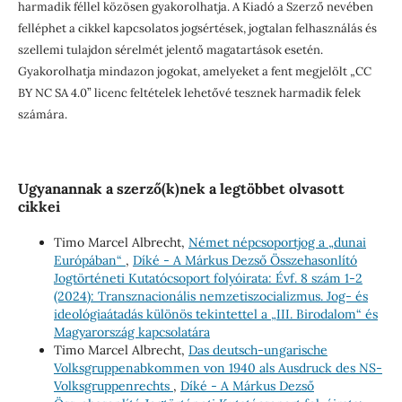
harmadik féllel közösen gyakorolhatja. A Kiadó a Szerző nevében
felléphet a cikkel kapcsolatos jogsértések, jogtalan felhasználás és
szellemi tulajdon sérelmét jelentő magatartások esetén.
Gyakorolhatja mindazon jogokat, amelyeket a fent megjelölt „CC
BY NC SA 4.0” licenc feltételek lehetővé tesznek harmadik felek
számára.
Ugyanannak a szerző(k)nek a legtöbbet olvasott
cikkei
Timo Marcel Albrecht,
Német népcsoportjog a „dunai
Európában“
,
Díké - A Márkus Dezső Összehasonlító
Jogtörténeti Kutatócsoport folyóirata: Évf. 8 szám 1-2
(2024): Transznacionális nemzetiszocializmus. Jog- és
ideológiaátadás különös tekintettel a „III. Birodalom“ és
Magyarország kapcsolatára
Timo Marcel Albrecht,
Das deutsch-ungarische
Volksgruppenabkommen von 1940 als Ausdruck des NS-
Volksgruppenrechts
,
Díké - A Márkus Dezső