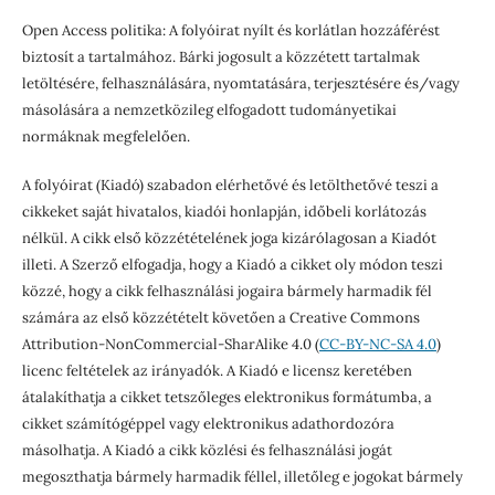
Open Access politika: A folyóirat nyílt és korlátlan hozzáférést
biztosít a tartalmához. Bárki jogosult a közzétett tartalmak
letöltésére, felhasználására, nyomtatására, terjesztésére és/vagy
másolására a nemzetközileg elfogadott tudományetikai
normáknak megfelelően.
A folyóirat (Kiadó) szabadon elérhetővé és letölthetővé teszi a
cikkeket saját hivatalos, kiadói honlapján, időbeli korlátozás
nélkül. A cikk első közzétételének joga kizárólagosan a Kiadót
illeti. A Szerző elfogadja, hogy a Kiadó a cikket oly módon teszi
közzé, hogy a cikk felhasználási jogaira bármely harmadik fél
számára az első közzétételt követően a Creative Commons
Attribution-NonCommercial-SharAlike 4.0 (
CC-BY-NC-SA 4.0
)
licenc feltételek az irányadók. A Kiadó e licensz keretében
átalakíthatja a cikket tetszőleges elektronikus formátumba, a
cikket számítógéppel vagy elektronikus adathordozóra
másolhatja. A Kiadó a cikk közlési és felhasználási jogát
megoszthatja bármely harmadik féllel, illetőleg e jogokat bármely