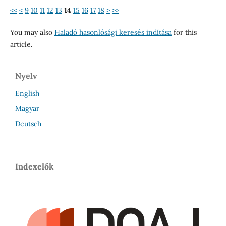
<<
<
9
10
11
12
13
14
15
16
17
18
>
>>
You may also
Haladó hasonlósági keresés indítása
for this
article.
Nyelv
English
Magyar
Deutsch
Indexelők