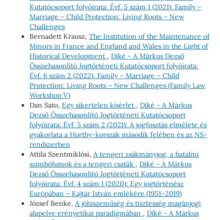
Kutatócsoport folyóirata: Évf. 5 szám 1 (2021): Family –
Marriage – Child Protection: Living Roots – New
Challenges
Bernadett Krausz,
The Institution of the Maintenance of
Minors in France and England and Wales in the Light of
Historical Development
,
Díké - A Márkus Dezső
Összehasonlító Jogtörténeti Kutatócsoport folyóirata:
Évf. 6 szám 2 (2022): Family – Marriage – Child
Protection: Living Roots – New Challenges (Family Law
Workshop V)
Dan Sato,
Egy sikertelen kísérlet
,
Díké - A Márkus
Dezső Összehasonlító Jogtörténeti Kutatócsoport
folyóirata: Évf. 5 szám 2 (2021): A jogfosztás elmélete és
gyakorlata a Horthy-korszak második felében és az NS-
rendszerben
Attila Szentmiklósi,
A tengeri zsákmányjog, a hatalmi
szimbólumok és a tengeri csaták
,
Díké - A Márkus
Dezső Összehasonlító Jogtörténeti Kutatócsoport
folyóirata: Évf. 4 szám 1 (2020): Egy jogtörténész
Európában – Kajtár István emlékére (1951–2019)
József Benke,
A jóhiszeműség és tisztesség magánjogi
alapelve erényetikai paradigmában
,
Díké - A Márkus