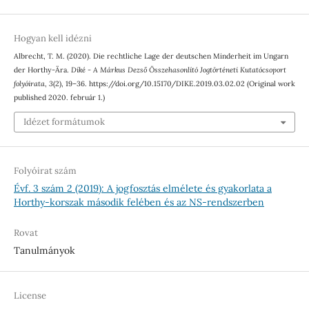
Hogyan kell idézni
Albrecht, T. M. (2020). Die rechtliche Lage der deutschen Minderheit im Ungarn
der Horthy-Ära.
Díké - A Márkus Dezső Összehasonlító Jogtörténeti Kutatócsoport
folyóirata
,
3
(2), 19–36. https://doi.org/10.15170/DIKE.2019.03.02.02 (Original work
published 2020. február 1.)
Idézet formátumok
Folyóirat szám
Évf. 3 szám 2 (2019): A jogfosztás elmélete és gyakorlata a
Horthy-korszak második felében és az NS-rendszerben
Rovat
Tanulmányok
License