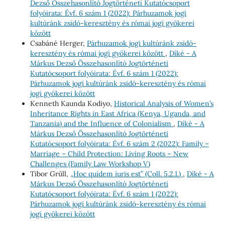
Dezső Összehasonlító Jogtörténeti Kutatócsoport
folyóirata: Évf. 6 szám 1 (2022): Párhuzamok jogi
kultúránk zsidó-keresztény és római jogi gyökerei
között
Csabáné Herger,
Párhuzamok jogi kultúránk zsidó-
keresztény és római jogi gyökerei között
,
Díké - A
Márkus Dezső Összehasonlító Jogtörténeti
Kutatócsoport folyóirata: Évf. 6 szám 1 (2022):
Párhuzamok jogi kultúránk zsidó-keresztény és római
jogi gyökerei között
Kenneth Kaunda Kodiyo,
Historical Analysis of Women’s
Inheritance Rights in East Africa (Kenya, Uganda, and
Tanzania) and the Influence of Colonialism
,
Díké - A
Márkus Dezső Összehasonlító Jogtörténeti
Kutatócsoport folyóirata: Évf. 6 szám 2 (2022): Family –
Marriage – Child Protection: Living Roots – New
Challenges (Family Law Workshop V)
Tibor Grüll,
„Hoc quidem iuris est” (Coll. 5.2.1.)
,
Díké - A
Márkus Dezső Összehasonlító Jogtörténeti
Kutatócsoport folyóirata: Évf. 6 szám 1 (2022):
Párhuzamok jogi kultúránk zsidó-keresztény és római
jogi gyökerei között