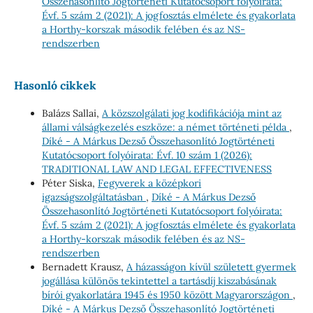
Összehasonlító Jogtörténeti Kutatócsoport folyóirata:
Évf. 5 szám 2 (2021): A jogfosztás elmélete és gyakorlata
a Horthy-korszak második felében és az NS-
rendszerben
Hasonló cikkek
Balázs Sallai,
A közszolgálati jog kodifikációja mint az
állami válságkezelés eszköze: a német történeti példa
,
Díké - A Márkus Dezső Összehasonlító Jogtörténeti
Kutatócsoport folyóirata: Évf. 10 szám 1 (2026):
TRADITIONAL LAW AND LEGAL EFFECTIVENESS
Péter Siska,
Fegyverek a középkori
igazságszolgáltatásban
,
Díké - A Márkus Dezső
Összehasonlító Jogtörténeti Kutatócsoport folyóirata:
Évf. 5 szám 2 (2021): A jogfosztás elmélete és gyakorlata
a Horthy-korszak második felében és az NS-
rendszerben
Bernadett Krausz,
A házasságon kívül született gyermek
jogállása különös tekintettel a tartásdíj kiszabásának
bírói gyakorlatára 1945 és 1950 között Magyarországon
,
Díké - A Márkus Dezső Összehasonlító Jogtörténeti