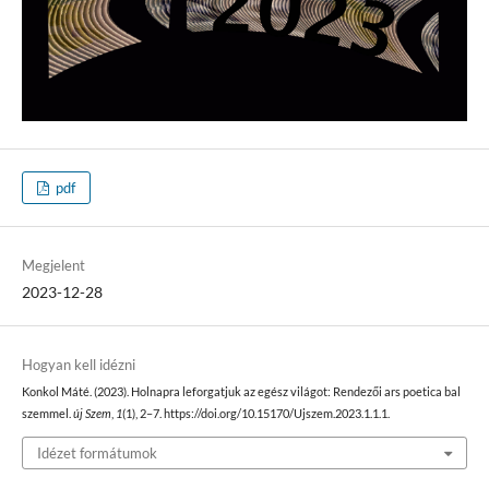
pdf
Megjelent
2023-12-28
Hogyan kell idézni
Konkol Máté. (2023). Holnapra leforgatjuk az egész világot: Rendezői ars poetica bal
szemmel.
új Szem
,
1
(1), 2–7. https://doi.org/10.15170/Ujszem.2023.1.1.1.
Idézet formátumok