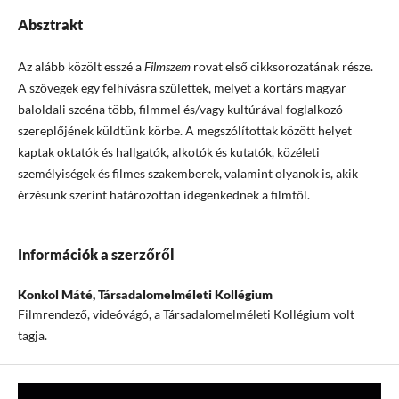
Absztrakt
Az alább közölt esszé a
Filmszem
rovat első cikksorozatának része.
A szövegek egy felhívásra születtek, melyet a kortárs magyar
baloldali szcéna több, filmmel és/vagy kultúrával foglalkozó
szereplőjének küldtünk körbe. A megszólítottak között helyet
kaptak oktatók és hallgatók, alkotók és kutatók, közéleti
személyiségek és filmes szakemberek, valamint olyanok is, akik
érzésünk szerint határozottan idegenkednek a filmtől.
Információk a szerzőről
Konkol Máté,
Társadalomelméleti Kollégium
Filmrendező, videóvágó, a Társadalomelméleti Kollégium volt
tagja.