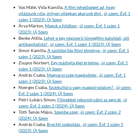
Vas Máté, Vida Kamilla,
A film lehetőséget ad, hogy
vitázzunk róla, milyen világban akarunk élni
,
új szem: Évf. 1
szám 1 (2023): Új Szem
Árva Márton,
Magok a földben
,
új szem: Évf. 1 szám 1
(2023): Új Szem
Benke Attila,
Lehet-e egy népszerű tömegfilm baloldali, sőt
antikapitalista?
,
új szem: Évf. 1 szám 1 (2023): Új Szem
Simor Kamilla,
A szolidaritás filmi élménye
,
új szem: Évf. 1
szám 1 (2023): Új Szem
Zsupos Norbert,
Egy másfajta élet értelme
,
új szem: Évf. 1
szám 1 (2023): Új Szem
András Csaba,
Magyarország magánélete
,
új szem: Évf. 1
szám 2 (2023): Új Szem
Nyerges Csaba,
Szubkultúra vagy magasirodalom?
,
új szem:
Évf. 2 szám 1 (2024): Új Szem
Petri-Lukács Simon,
Filmekkel rekonstruálni az agorát
,
új
szem: Évf. 2 szám 2 (2024): Új Szem
Tóth Tamás Május,
Szembe.szeg
,
új szem: Évf. 2 szám 2
(2024): Új Szem
András Csaba,
Brechti szabotázs
,
új szem: Évf. 1 szám 1
(2023): Új Szem