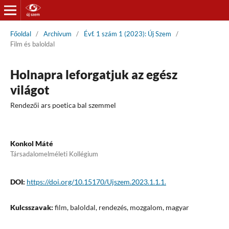
Főoldal
/
Archívum
/
Évf. 1 szám 1 (2023): Új Szem
/
Film és baloldal
Holnapra leforgatjuk az egész
világot
Rendezői ars poetica bal szemmel
Konkol Máté
Társadalomelméleti Kollégium
DOI:
https://doi.org/10.15170/Ujszem.2023.1.1.1.
Kulcsszavak:
film, baloldal, rendezés, mozgalom, magyar