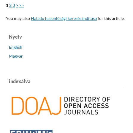
1
2
3
>
>>
You may also
Haladó hasonlósági keresés indítása
for this article.
Nyelv
English
Magyar
indexálva