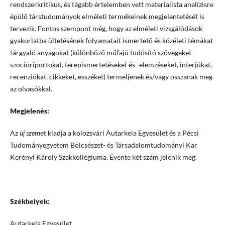
rendszerkritikus, és tágabb értelemben vett materialista analízisre
épülő társtudományok elméleti termékeinek megjelentetését is
tervezik. Fontos szempont még, hogy az elméleti vizsgálódások
gyakorlatba ültetésének folyamatait ismertető és közéleti témákat
tárgyaló anyagokat (különböző műfajú tudósító szövegeket –
szocioriportokat, terepismertetéseket és -elemzéseket, interjúkat,
recenziókat, cikkeket, esszéket) termeljenek és/vagy osszanak meg
az olvasókkal.
Megjelenés:
Az
új szem
et kiadja a kolozsvári Autarkeia Egyesület és a Pécsi
Tudományegyetem Bölcsészet- és Társadalomtudományi Kar
Kerényi Károly Szakkollégiuma. Évente két szám jelenik meg.
Székhelyek:
Autarkeia Egyesület