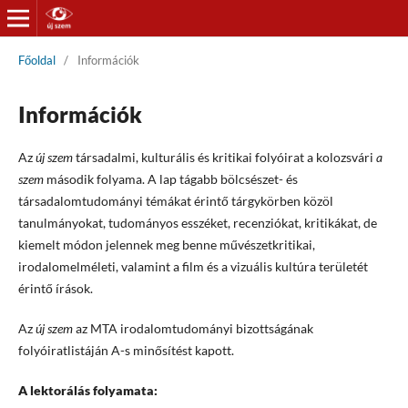
Főoldal
/
Információk
Információk
Az
új szem
társadalmi, kulturális és kritikai folyóirat a kolozsvári
a
szem
második folyama. A lap tágabb bölcsészet- és
társadalomtudományi témákat érintő tárgykörben közöl
tanulmányokat, tudományos esszéket, recenziókat, kritikákat, de
kiemelt módon jelennek meg benne művészetkritikai,
irodalomelméleti, valamint a film és a vizuális kultúra területét
érintő írások.
Az
új szem
az MTA irodalomtudományi bizottságának
folyóiratlistáján A-s minősítést kapott.
A lektorálás folyamata: