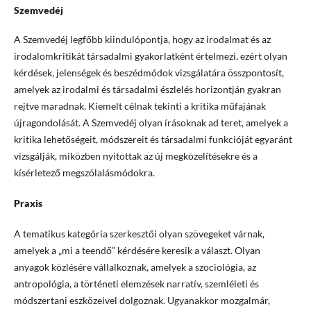
Szemvedéj
A Szemvedéj legfőbb kiindulópontja, hogy az irodalmat és az
irodalomkritikát társadalmi gyakorlatként értelmezi, ezért olyan
kérdések, jelenségek és beszédmódok vizsgálatára összpontosít,
amelyek az irodalmi és társadalmi észlelés horizontján gyakran
rejtve maradnak. Kiemelt célnak tekinti a kritika műfajának
újragondolását. A Szemvedéj olyan írásoknak ad teret, amelyek a
kritika lehetőségeit, módszereit és társadalmi funkcióját egyaránt
vizsgálják, miközben nyitottak az új megközelítésekre és a
kísérletező megszólalásmódokra.
Praxis
A tematikus kategória szerkesztői olyan szövegeket várnak,
amelyek a „mi a teendő” kérdésére keresik a választ. Olyan
anyagok közlésére vállalkoznak, amelyek a szociológia, az
antropológia, a történeti elemzések narratív, szemléleti és
módszertani eszközeivel dolgoznak. Ugyanakkor mozgalmár,