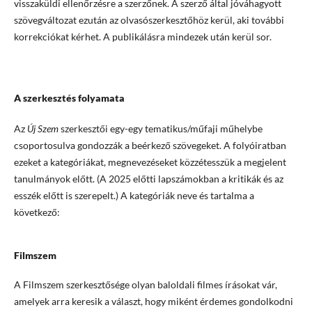
visszaküldi ellenőrzésre a szerzőnek. A szerző által jóváhagyott
szövegváltozat ezután az olvasószerkesztőhöz kerül, aki további
korrekciókat kérhet. A publikálásra mindezek után kerül sor.
A szerkesztés folyamata
Az
Új Szem
szerkesztői egy-egy tematikus/műfaji műhelybe
csoportosulva gondozzák a beérkező szövegeket. A folyóiratban
ezeket a kategóriákat, megnevezéseket közzétesszük a megjelent
tanulmányok előtt. (A 2025 előtti lapszámokban a kritikák és az
esszék előtt is szerepelt.) A kategóriák neve és tartalma a
következő:
Filmszem
A Filmszem szerkesztősége olyan baloldali filmes írásokat vár,
amelyek arra keresik a választ, hogy miként érdemes gondolkodni