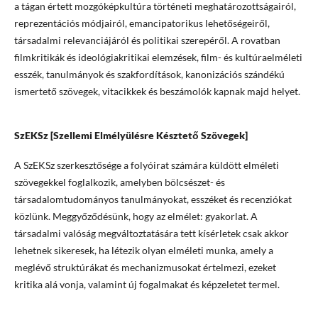
a tágan értett mozgóképkultúra történeti meghatározottságairól,
reprezentációs módjairól, emancipatorikus lehetőségeiről,
társadalmi relevanciájáról és politikai szerepéről. A rovatban
filmkritikák és ideológiakritikai elemzések, film- és kultúraelméleti
esszék, tanulmányok és szakfordítások, kanonizációs szándékú
ismertető szövegek, vitacikkek és beszámolók kapnak majd helyet.
SzEKSz [Szellemi Elmélyülésre Késztető Szövegek]
A SzEKSz szerkesztősége a folyóirat számára küldött elméleti
szövegekkel foglalkozik, amelyben bölcsészet- és
társadalomtudományos tanulmányokat, esszéket és recenziókat
közlünk. Meggyőződésünk, hogy az elmélet: gyakorlat. A
társadalmi valóság megváltoztatására tett kísérletek csak akkor
lehetnek sikeresek, ha létezik olyan elméleti munka, amely a
meglévő struktúrákat és mechanizmusokat értelmezi, ezeket
kritika alá vonja, valamint új fogalmakat és képzeletet termel.