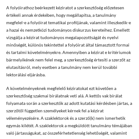
A folyóirathoz beérkezett kéziratot a szerkesztőség előzetesen
értékeli annak érdekében, hogy megállapítsa, a tanulmány
megfelel-e a folyóirat tematikai profiljának, valamint illeszkedik-e
a hazai és nemzetközi tudományos diskurzus kereteihez. Emellett
vizsgálja a kézirat tudományos megalapozottságát és nyelvi
minőségét, különös tekintettel a folyóirat által támasztott formai
és tartalmi követelményekre. Amennyiben a kézirat e kritériumok
bármelyikének nem felel meg, a szerkesztőség értesíti a szerzőt az
elutasításról, mely esetben a tanulmány nem kerül további
lektorálási eljárásba.
A követelményeknek megfelelő kéziratokat ezt követően a
szerkesztőség szakmai bírálatnak veti alá. A kettős vak bírálat
folyamata során a szerkesztők az adott kutatási kérdésben jártas, a
szerzőtől független személyeket kérnek fel a kézirat
véleményezésére. A szaklektorok és a szerző(k) nem ismerhetik
egymás kilétét. A szaklektorok a megküldött tanulmány témájában
való jártasságukat, az összeférhetetlenség lehetőségét, valamint