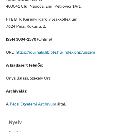
400041 Cluj Napoca, Emil Petrovici 14/1.
PTE BTK Kerényi Károly Szakkollégium
7624 Pécs, Rókus u. 2.
ISSN 3004-1570
(Online)
URL:
https://journals.lib.pte.hu/index.php/ujszem
A kiadásért felelős:
Ónya Balázs, Székely Örs
Archiválás:
A
Pécsi Egyetemi Archívum
által.
Nyelv